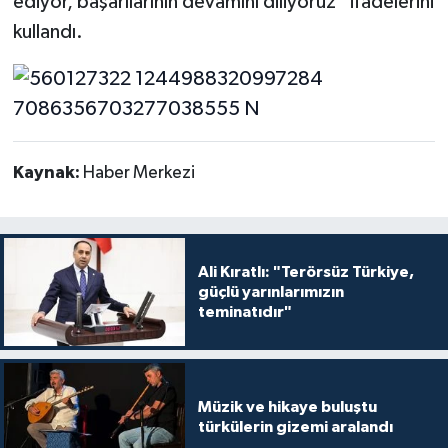
ediyor, başarılarının devamını diliyoruz” ifadelerini
kullandı.
Kaynak:
Haber Merkezi
Ali Kıratlı: "Terörsüz Türkiye,
güçlü yarınlarımızın
teminatıdır"
Müzik ve hikaye buluştu
türkülerin gizemi aralandı