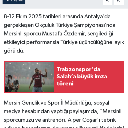
A
A
8-12 Ekim 2025 tarihleri arasında Antalya’da
gerçekleşen Okçuluk Türkiye Şampiyonası’nda
Mersinli sporcu Mustafa Özdemir, sergilediği
etkileyici performansla Türkiye üçüncülüğüne layık
görüldü.
Trabzonspor'da
Salah’a büyük imza
töreni
Mersin Gençlik ve Spor İl Müdürlüğü, sosyal
medya hesabından yaptığı paylaşımda, “Mersinli
sporcumuzu ve antrenörü Alper Coşar’ı tebrik