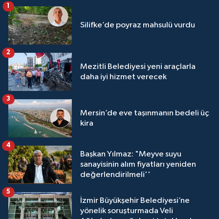
1
Silifke’de poyraz mahsulü vurdu
2
Mezitli Belediyesi yeni araçlarla
daha iyi hizmet verecek
3
Mersin’de eve taşınmanın bedeli üç
kira
4
Başkan Yılmaz: "Meyve suyu
sanayisinin alım fiyatları yeniden
değerlendirilmeli''
5
İzmir Büyükşehir Belediyesi’ne
yönelik soruşturmada Veli