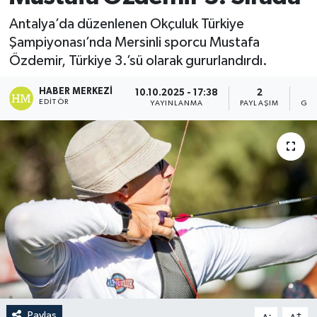
Antalya’da düzenlenen Okçuluk Türkiye
Şampiyonası’nda Mersinli sporcu Mustafa
Özdemir, Türkiye 3.’sü olarak gururlandırdı.
HABER MERKEZI
10.10.2025 - 17:38
2
EDITÖR
YAYINLANMA
PAYLAŞIM
GÖS
Paylaş
-
+