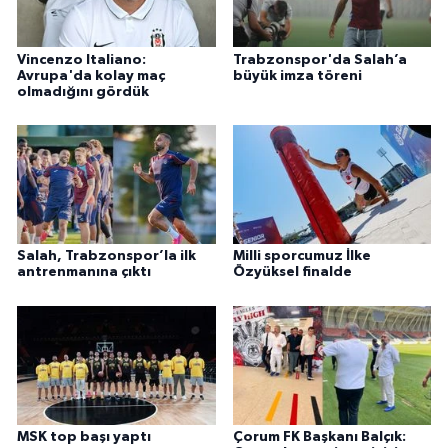
Vincenzo Italiano:
Trabzonspor'da Salah’a
Avrupa'da kolay maç
büyük imza töreni
olmadığını gördük
Salah, Trabzonspor’la ilk
Milli sporcumuz İlke
antrenmanına çıktı
Özyüksel finalde
MSK top başı yaptı
Çorum FK Başkanı Balçık: