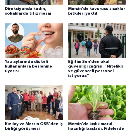
Direksiyonda kadın,
Mersin’de kavurucu sıcaklar
sokaklarda titiz mesai
bitkileri yaktı!
Yaz aylarında diş teli
Eğitim Sen’den okul
kullananlara beslenme
güvenliği çağrısı: “Nitelikli
uyarısı
ve güvenceli personel
istiyoruz”
Kızılay ve Mersin OSB'den iş
Mersin’de kışlık marul
birliği görüşmesi
hazırlığı başladı: Fidelerde