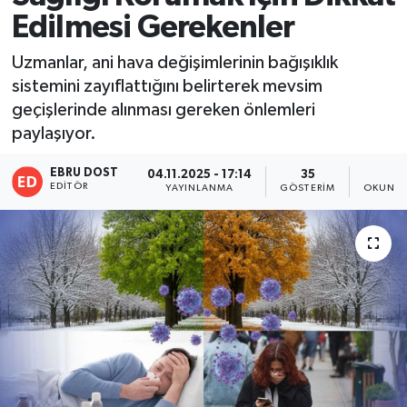
Edilmesi Gerekenler
Uzmanlar, ani hava değişimlerinin bağışıklık
sistemini zayıflattığını belirterek mevsim
geçişlerinde alınması gereken önlemleri
paylaşıyor.
EBRU DOST
04.11.2025 - 17:14
35
1
EDITÖR
YAYINLANMA
GÖSTERIM
OKUNMA