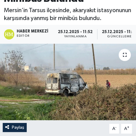
Mersin’in Tarsus ilçesinde, akaryakıt istasyonunun
karşısında yanmış bir minibüs bulundu.
HABER MERKEZI
25.12.2025 - 11:52
25.12.2025 - 11:5
EDITÖR
YAYINLANMA
GÜNCELLEME
Paylaş
-
+
A
A