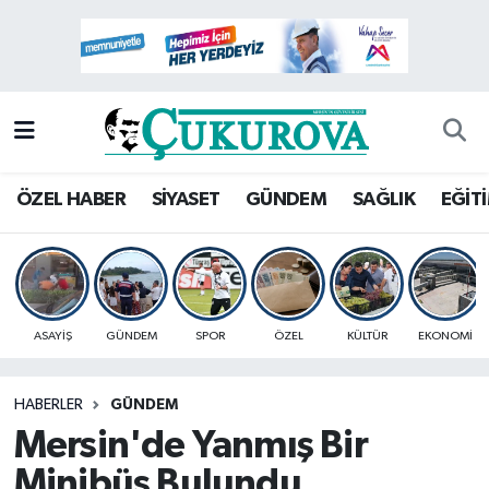
Mersin Nöbetçi Eczaneler
Mersin Hava Durumu
Mersin Namaz Vakitleri
ÖZEL HABER
SİYASET
GÜNDEM
SAĞLIK
EĞİT
Mersin Trafik Yoğunluk Haritası
Süper Lig Puan Durumu ve Fikstür
ASAYİŞ
GÜNDEM
SPOR
ÖZEL
KÜLTÜR
EKONOMİ
Tüm Manşetler
HABERLER
GÜNDEM
Son Dakika Haberleri
Mersin'de Yanmış Bir
Haber Arşivi
Minibüs Bulundu