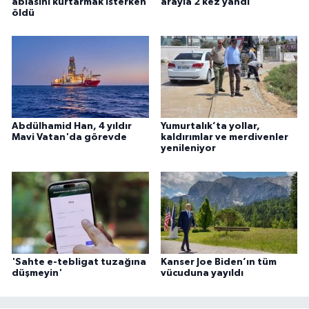
ablasını kurtarmak isterken
arayla 2 kez yandı
öldü
Abdülhamid Han, 4 yıldır
Yumurtalık’ta yollar,
Mavi Vatan'da görevde
kaldırımlar ve merdivenler
yenileniyor
'Sahte e-tebligat tuzağına
Kanser Joe Biden’ın tüm
düşmeyin'
vücuduna yayıldı