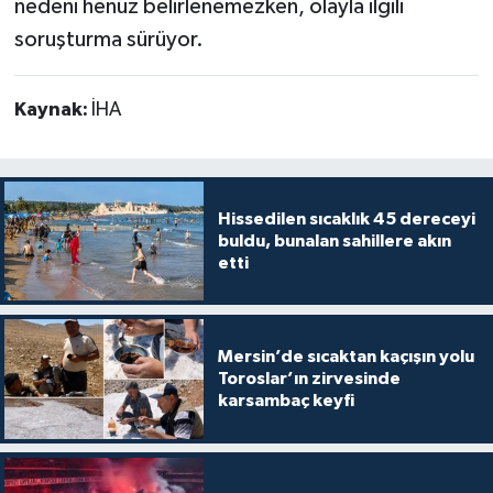
nedeni henüz belirlenemezken, olayla ilgili
soruşturma sürüyor.
Kaynak:
İHA
Hissedilen sıcaklık 45 dereceyi
buldu, bunalan sahillere akın
etti
Mersin’de sıcaktan kaçışın yolu
Toroslar’ın zirvesinde
karsambaç keyfi