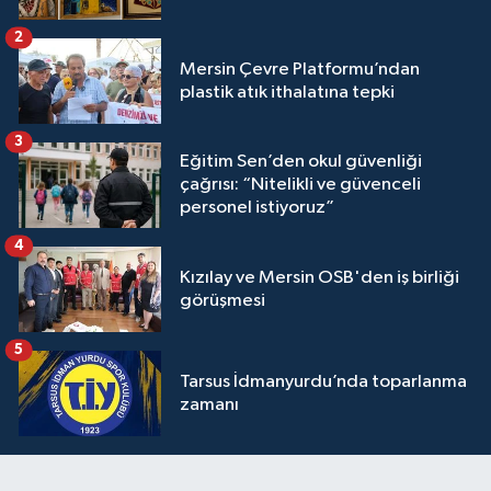
2
Mersin Çevre Platformu’ndan
plastik atık ithalatına tepki
3
Eğitim Sen’den okul güvenliği
çağrısı: “Nitelikli ve güvenceli
personel istiyoruz”
4
Kızılay ve Mersin OSB'den iş birliği
görüşmesi
5
Tarsus İdmanyurdu’nda toparlanma
zamanı