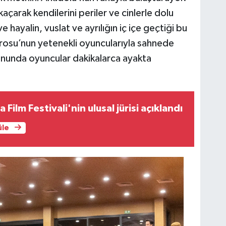
kaçarak kendilerini periler ve cinlerle dolu
 hayalin, vuslat ve ayrılığın iç içe geçtiği bu
trosu’nun yetenekli oyuncularıyla sahnede
nunda oyuncular dakikalarca ayakta
 Film Festivali'nin ulusal jürisi açıklandı
üle