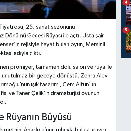
4
 Tiyatrosu, 25. sanat sezonunu
5
z Dönümü Gecesi Rüyası ile açtı. Usta şair
ser’in rejisiyle hayat bulan oyun, Mersinli
tası adıyla çıktı.
nen prömiyer, tamamen dolu salon ve rüya ile
le unutulmaz bir geceye dönüştü. Zehra Alev
ırımoğlu’nun ışık tasarımı, Cem Altun’un
isi ve Taner Çelik’in dramaturjisi oyunun
dı.
ve Rüyanın Büyüsü
ik metnini Anadolu’nun ruhuyla buluşturuyor.