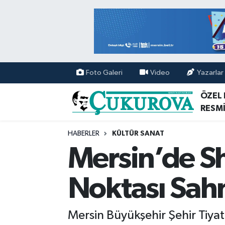
Mersin Nöbetçi Eczaneler
Mersin Hava Durumu
Foto Galeri
Video
Yazarlar
Mersin Namaz Vakitleri
ÖZEL
RESMİ
Mersin Trafik Yoğunluk Haritası
HABERLER
KÜLTÜR SANAT
Süper Lig Puan Durumu ve Fikstür
Mersin’de S
Tüm Manşetler
Noktası Sah
Son Dakika Haberleri
Mersin Büyükşehir Şehir Tiya
Haber Arşivi