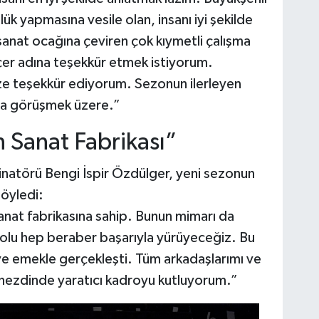
ük yapmasına vesile olan, insanı iyi şekilde
sanat ocağına çeviren çok kıymetli çalışma
er adına teşekkür etmek istiyorum.
ze teşekkür ediyorum. Sezonun ilerleyen
nda görüşmek üzere.”
 Sanat Fabrikası”
dinatörü Bengi İspir Özdülger, yeni sezonun
söyledi:
anat fabrikasına sahip. Bunun mimarı da
olu hep beraber başarıyla yürüyeceğiz. Bu
e emekle gerçekleşti. Tüm arkadaşlarımı ve
nezdinde yaratıcı kadroyu kutluyorum.”