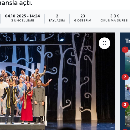
ansla açtı.
04.10.2025 - 14:24
2
23
3 DK
GÜNCELLEME
PAYLAŞIM
GÖSTERIM
OKUNMA SÜRESI
T
1
2
3