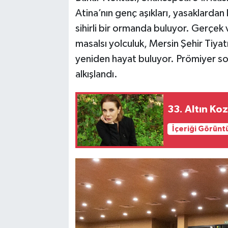
Atina’nın genç aşıkları, yasaklardan 
sihirli bir ormanda buluyor. Gerçek ve
masalsı yolculuk, Mersin Şehir Tiya
yeniden hayat buluyor. Prömiyer so
alkışlandı.
33. Altın Koza
İçeriği Görünt