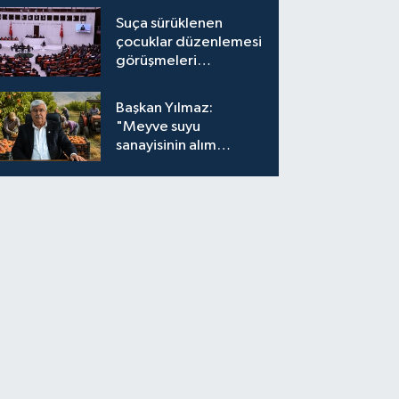
Suça sürüklenen
çocuklar düzenlemesi
görüşmeleri
tamamlandı
Başkan Yılmaz:
"Meyve suyu
sanayisinin alım
fiyatları yeniden
değerlendirilmeli''