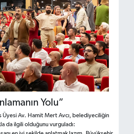
Anlamanın Yolu”
 Üyesi Av. Hamit Mert Avcı, belediyeciliğin
a da ilgili olduğunu vurguladı:
nsanı en iyi şekilde anlatmak lazım. Büyükşehir