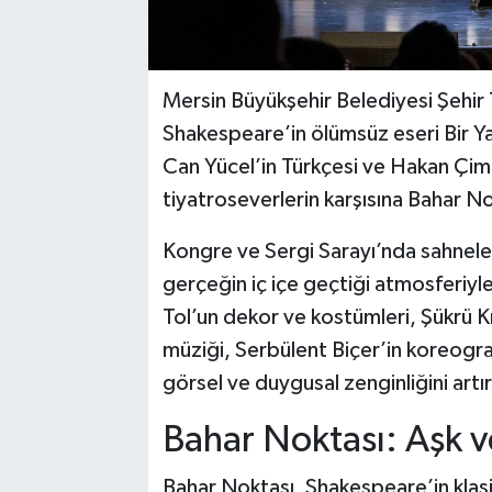
Mersin Büyükşehir Belediyesi Şehir
Shakespeare’in ölümsüz eseri Bir Ya
Can Yücel’in Türkçesi ve Hakan Çimen
tiyatroseverlerin karşısına Bahar Nok
Kongre ve Sergi Sarayı’nda sahnele
gerçeğin iç içe geçtiği atmosferiy
Tol’un dekor ve kostümleri, Şükrü K
müziği, Serbülent Biçer’in koreograf
görsel ve duygusal zenginliğini artır
Bahar Noktası: Aşk 
Bahar Noktası, Shakespeare’in klas