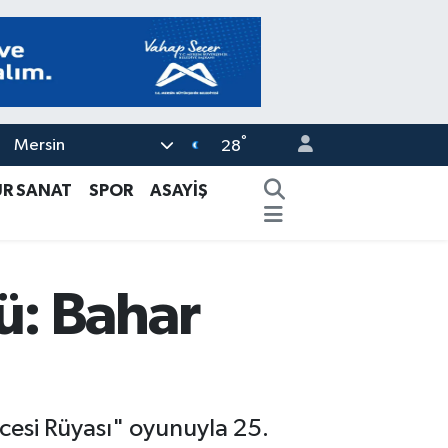
°
Mersin
28
ÜR SANAT
SPOR
ASAYİŞ
ü: Bahar
cesi Rüyası" oyunuyla 25.