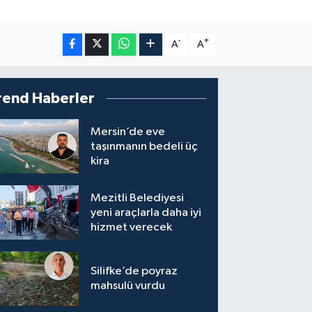
-
+
A
A
rend Haberler
Mersin’de eve
taşınmanın bedeli üç
kira
Mezitli Belediyesi
yeni araçlarla daha iyi
hizmet verecek
Silifke’de poyraz
mahsulü vurdu