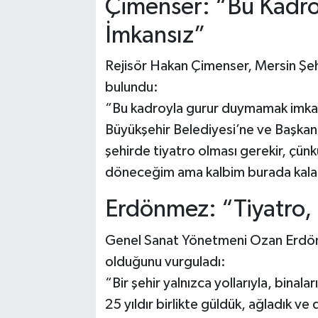
Çimenser: “Bu Kadr
İmkansız”
Rejisör Hakan Çimenser, Mersin Şe
bulundu:
“Bu kadroyla gurur duymamak imkans
Büyükşehir Belediyesi’ne ve Başka
şehirde tiyatro olması gerekir, çünkü
döneceğim ama kalbim burada kala
Erdönmez: “Tiyatro, 
Genel Sanat Yönetmeni Ozan Erdönm
olduğunu vurguladı:
“Bir şehir yalnızca yollarıyla, binala
25 yıldır birlikte güldük, ağladık v