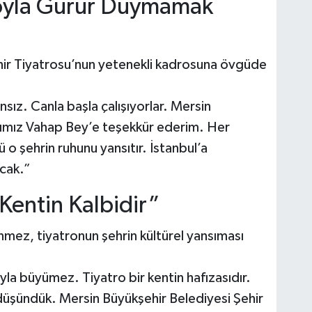
oyla Gurur Duymamak
hir Tiyatrosu’nun yetenekli kadrosuna övgüde
ız. Canla başla çalışıyorlar. Mersin
nımız Vahap Bey’e teşekkür ederim. Her
 o şehrin ruhunu yansıtır. İstanbul’a
cak.”
Kentin Kalbidir”
ez, tiyatronun şehrin kültürel yansıması
rıyla büyümez. Tiyatro bir kentin hafızasıdır.
e düşündük. Mersin Büyükşehir Belediyesi Şehir