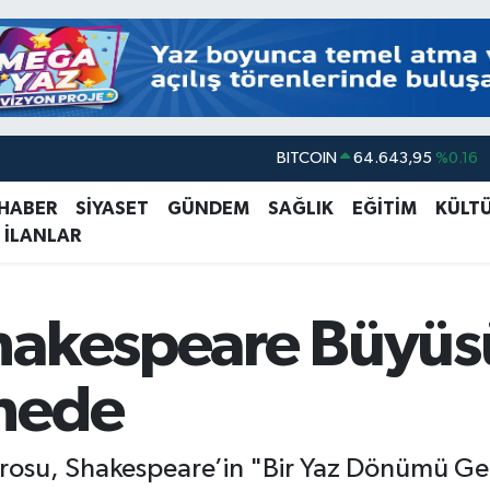
DOLAR
47,6006
%0.06
EURO
55,0250
%0.02
 HABER
SİYASET
GÜNDEM
SAĞLIK
EĞİTİM
KÜLT
 İLANLAR
STERLİN
64,2398
%0.2
GRAM ALTIN
6500.87
%0.12
BİST100
13.799
%70
hakespeare Büyüs
BITCOIN
64.643,95
%0.16
nede
trosu, Shakespeare’in "Bir Yaz Dönümü Ge