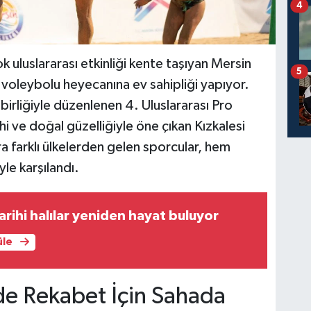
4
k uluslararası etkinliği kente taşıyan Mersin
5
j voleybolu heyecanına ev sahipliği yapıyor.
birliğiyle düzenlenen 4. Uluslararası Pro
hi ve doğal güzelliğiyle öne çıkan Kızkalesi
ıra farklı ülkelerden gelen sporcular, hem
iyle karşılandı.
arihi halılar yeniden hayat buluyor
üle
de Rekabet İçin Sahada