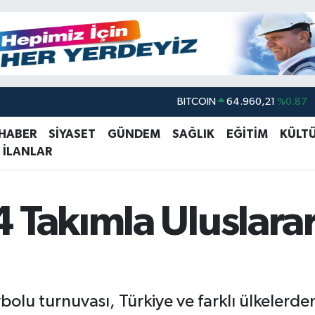
DOLAR
47,7436
%0.18
EURO
55,2510
%0.32
 HABER
SİYASET
GÜNDEM
SAĞLIK
EĞİTİM
KÜLT
 İLANLAR
STERLİN
64,4811
%0.38
GRAM ALTIN
6648.99
%2.59
BİST100
13.779
%-14
 Takımla Uluslarar
BITCOIN
64.960,21
%0.87
bolu turnuvası, Türkiye ve farklı ülkelerde