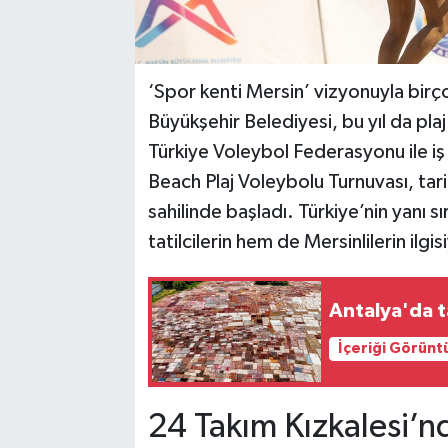
‘Spor kenti Mersin’ vizyonuyla birço
Büyükşehir Belediyesi, bu yıl da pla
Türkiye Voleybol Federasyonu ile iş 
Beach Plaj Voleybolu Turnuvası, tari
sahilinde başladı. Türkiye’nin yanı s
tatilcilerin hem de Mersinlilerin ilgis
Antalya'da t
İçeriği Görünt
24 Takım Kızkalesi’n