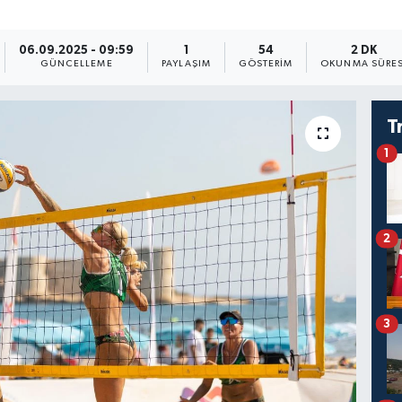
06.09.2025 - 09:59
1
54
2 DK
GÜNCELLEME
PAYLAŞIM
GÖSTERIM
OKUNMA SÜRES
T
1
2
3