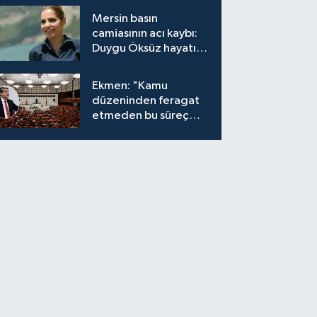
bırakıyor"
Mersin basın
camiasının acı kaybı:
Duygu Öksüz hayatını
kaybetti
Ekmen: "Kamu
düzeninden feragat
etmeden bu süreç
meşrudur"