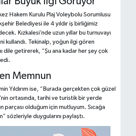
lar Büyük İlgi Görüyor”
ez Hakem Kurulu Plaj Voleybolu Sorumlusu
hir Belediyesi ile 4 yıldır iş birliğimiz
cek. Kızkalesi’nde uzun yıllar bu turnuvayı
ni kullandı. Tekinalp, yoğun ilgi gören
 dile getirerek, “Şu ana kadar her şey çok
dedi.
rden Memnun
min Yıldırım ise, “Burada gerçekten çok güzel
nin ortasında, tarihi ve turistik bir yerde
un parçası olduğum için mutluyum. Sıcağa
” sözleriyle duygularını paylaştı.