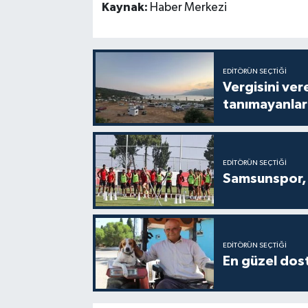
Kaynak:
Haber Merkezi
EDITÖRÜN SEÇTIĞI
Vergisini ver
tanımayanlar 
EDITÖRÜN SEÇTIĞI
Samsunspor, 
EDITÖRÜN SEÇTIĞI
En güzel dost