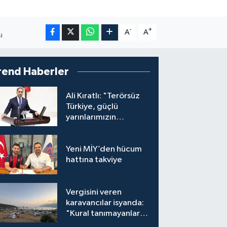
-
+
A
A
I
rend Haberler
Ali Kıratlı: "Terörsüz
Türkiye, güçlü
yarınlarımızın
teminatıdır"
Yeni MİY’den hücum
hattına takviye
Vergisini veren
karavancılar isyanda:
"Kural tanımayanlar
hepimizi zan altında