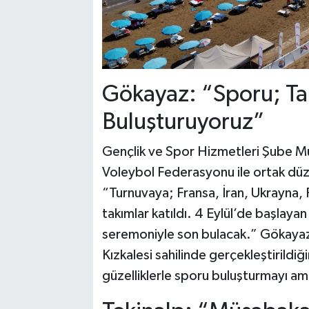
Gökayaz: “Sporu; Ta
Buluşturuyoruz”
Gençlik ve Spor Hizmetleri Şube M
Voleybol Federasyonu ile ortak düze
“Turnuvaya; Fransa, İran, Ukrayna,
takımlar katıldı. 4 Eylül’de başlay
seremoniyle son bulacak.” Gökayaz, 
Kızkalesi sahilinde gerçekleştirildiğ
güzelliklerle sporu buluşturmayı am