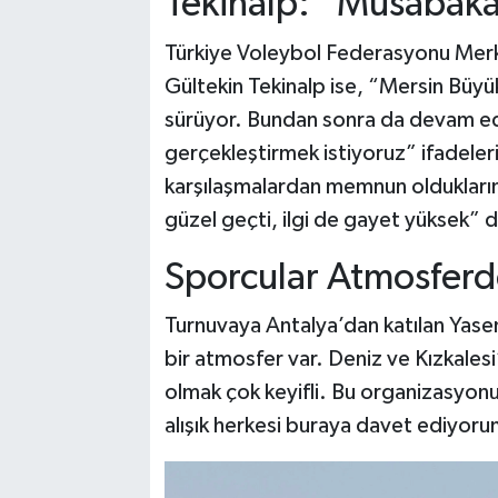
Tekinalp: “Müsabaka
Türkiye Voleybol Federasyonu Merk
Gültekin Tekinalp ise, “Mersin Büyükşe
sürüyor. Bundan sonra da devam ede
gerçekleştirmek istiyoruz” ifadeleri
karşılaşmalardan memnun olduklarını
güzel geçti, ilgi de gayet yüksek” 
Sporcular Atmosfe
Turnuvaya Antalya’dan katılan Yase
bir atmosfer var. Deniz ve Kızkalesi’
olmak çok keyifli. Bu organizasyon
alışık herkesi buraya davet ediyorum