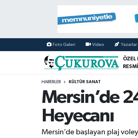
Mersin Nöbetçi Eczaneler
Mersin Hava Durumu
Foto Galeri
Video
Yazarlar
Mersin Namaz Vakitleri
ÖZEL
RESMİ
Mersin Trafik Yoğunluk Haritası
HABERLER
KÜLTÜR SANAT
Süper Lig Puan Durumu ve Fikstür
Mersin’de 24
Tüm Manşetler
Heyecanı
Son Dakika Haberleri
Mersin’de başlayan plaj voley
Haber Arşivi