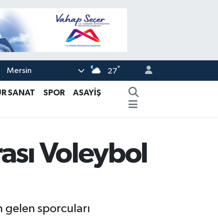
°
Mersin
27
ÜR SANAT
SPOR
ASAYİŞ
ası Voleybol
n gelen sporcuları