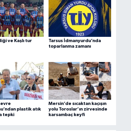
ği ve Kaşlı tur
Tarsus İdmanyurdu’nda
toparlanma zamanı
Çevre
Mersin’de sıcaktan kaçışın
u’ndan plastik atık
yolu Toroslar’ın zirvesinde
a tepki
karsambaç keyfi