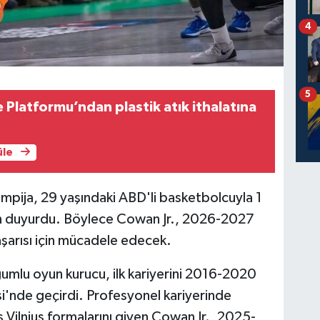
4
5
 Platformu’ndan plastik atık ithalatına
üle
mpija, 29 yaşındaki ABD'li basketbolcuyla 1
men duyurdu. Böylece Cowan Jr., 2026-2027
şarısı için mücadele edecek.
mlu oyun kurucu, ilk kariyerini 2016-2020
si'nde geçirdi. Profesyonel kariyerinde
 Vilnius formalarını giyen Cowan Jr., 2025-