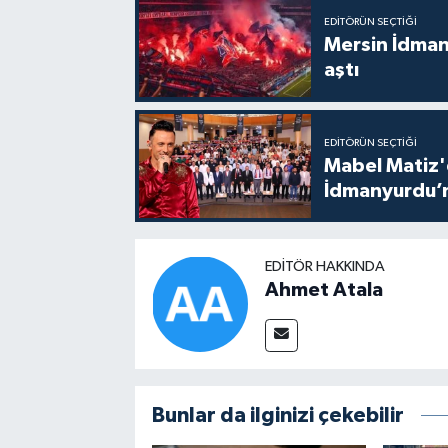
EDITÖRÜN SEÇTIĞI
Mersin İdmany
aştı
EDITÖRÜN SEÇTIĞI
Mabel Matiz'
İdmanyurdu’n
EDITÖR HAKKINDA
Ahmet Atala
Bunlar da ilginizi çekebilir