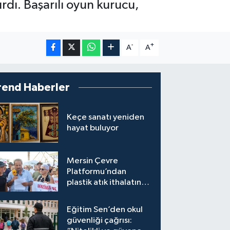
rdı. Başarılı oyun kurucu,
-
+
A
A
rend Haberler
Keçe sanatı yeniden
hayat buluyor
Mersin Çevre
Platformu’ndan
plastik atık ithalatına
tepki
Eğitim Sen’den okul
güvenliği çağrısı: