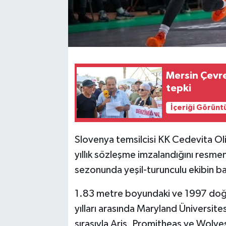
Mersin Çevre
tepki
İçeriği Görünt
Slovenya temsilcisi KK Cedevita Oli
yıllık sözleşme imzalandığını res
sezonunda yeşil-turunculu ekibin ba
1.83 metre boyundaki ve 1997 doğu
yılları arasında Maryland Üniversite
sırasıyla Aris, Promitheas ve Wolves