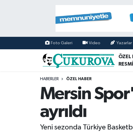
Mersin Nöbetçi Eczaneler
Mersin Hava Durumu
Foto Galeri
Video
Yazarlar
Mersin Namaz Vakitleri
ÖZEL
RESMİ
Mersin Trafik Yoğunluk Haritası
HABERLER
ÖZEL HABER
Süper Lig Puan Durumu ve Fikstür
Mersin Spor'
Tüm Manşetler
ayrıldı
Son Dakika Haberleri
Yeni sezonda Türkiye Basket
Haber Arşivi