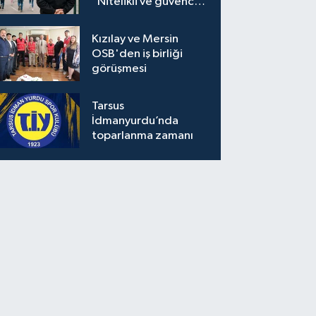
“Nitelikli ve güvenceli
personel istiyoruz”
Kızılay ve Mersin
OSB'den iş birliği
görüşmesi
Tarsus
İdmanyurdu’nda
toparlanma zamanı