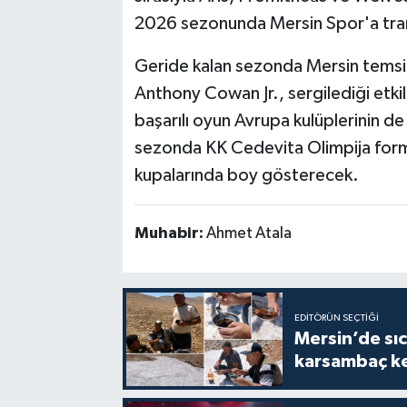
2026 sezonunda Mersin Spor'a tra
Geride kalan sezonda Mersin temsilci
Anthony Cowan Jr., sergilediği etki
başarılı oyun Avrupa kulüplerinin de 
sezonda KK Cedevita Olimpija form
kupalarında boy gösterecek.
Muhabir:
Ahmet Atala
EDITÖRÜN SEÇTIĞI
Mersin’de sıc
karsambaç ke