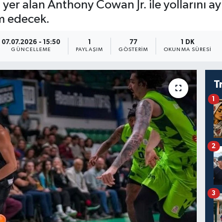
er alan Anthony Cowan Jr. ile yollarını ayı
m edecek.
07.07.2026 - 15:50
1
77
1 DK
GÜNCELLEME
PAYLAŞIM
GÖSTERIM
OKUNMA SÜRESI
T
1
2
3