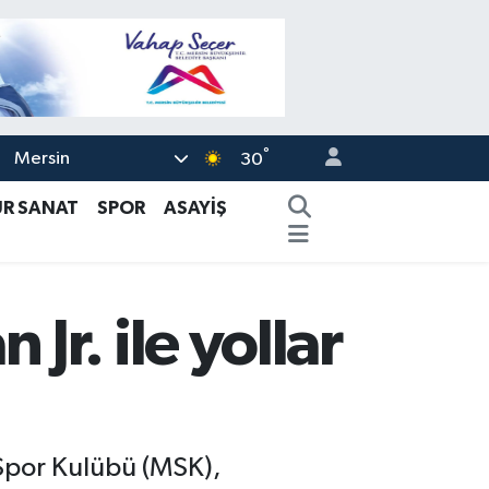
°
Mersin
30
ÜR SANAT
SPOR
ASAYİŞ
r. ile yollar
 Spor Kulübü (MSK),