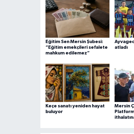
Eğitim Sen Mersin Şubesi:
Ayvagedi
“Eğitim emekçileri sefalete
atladı
mahkum edilemez”
Keçe sanatı yeniden hayat
Mersin 
buluyor
Platform
ithalatın