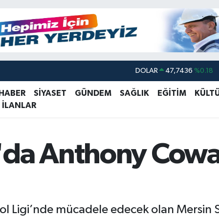
DOLAR
47,7436
%0.18
EURO
55,2510
%0.32
 HABER
SİYASET
GÜNDEM
SAĞLIK
EĞİTİM
KÜLT
 İLANLAR
STERLİN
64,4811
%0.38
GRAM ALTIN
6660.55
%0
BİST100
13.779
%-14
da Anthony Cowan J
BITCOIN
64.840,97
%-0.15
bol Ligi’nde mücadele edecek olan Mersin