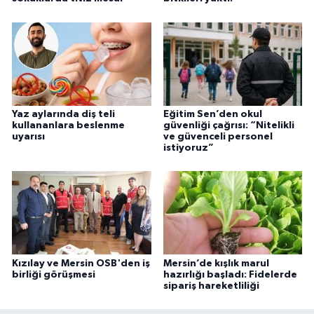
Yaz aylarında diş teli
Eğitim Sen’den okul
kullananlara beslenme
güvenliği çağrısı: “Nitelikli
uyarısı
ve güvenceli personel
istiyoruz”
Kızılay ve Mersin OSB'den iş
Mersin’de kışlık marul
birliği görüşmesi
hazırlığı başladı: Fidelerde
sipariş hareketliliği