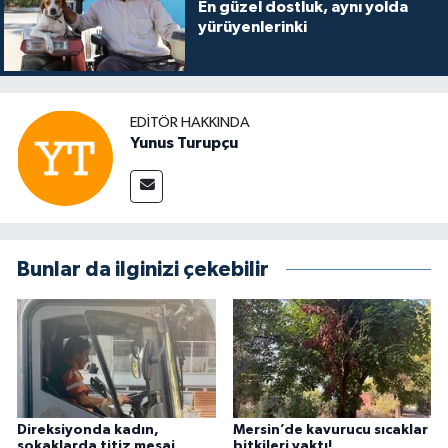
En güzel dostluk, aynı yolda
yürüyenlerinki
EDITÖR HAKKINDA
Yunus Turupçu
Bunlar da ilginizi çekebilir
Direksiyonda kadın,
Mersin’de kavurucu sıcaklar
sokaklarda titiz mesai
bitkileri yaktı!