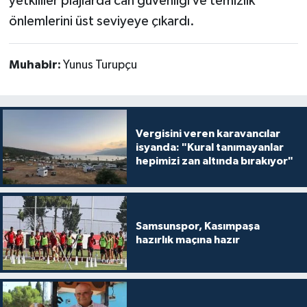
yetkililer plajlarda can güvenliği ve temizlik
önlemlerini üst seviyeye çıkardı.
Muhabir:
Yunus Turupçu
Vergisini veren karavancılar
isyanda: "Kural tanımayanlar
hepimizi zan altında bırakıyor"
Samsunspor, Kasımpaşa
hazırlık maçına hazır