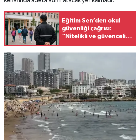
kenarında adeta adım atacak yer kalmadı.
Eğitim Sen’den okul
güvenliği çağrısı:
“Nitelikli ve güvenceli
personel istiyoruz”