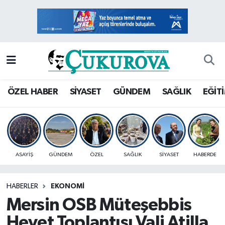
Mersin Nöbetçi Eczaneler
Mersin Hava Durumu
Mersin Namaz Vakitleri
ÖZEL HABER
SİYASET
GÜNDEM
SAĞLIK
EĞİT
Mersin Trafik Yoğunluk Haritası
Süper Lig Puan Durumu ve Fikstür
ASAYİŞ
GÜNDEM
ÖZEL
SAĞLIK
SİYASET
HABERDE
Tüm Manşetler
HABERLER
EKONOMİ
Son Dakika Haberleri
Mersin OSB Müteşebbis
Haber Arşivi
Heyet Toplantısı Vali Atilla