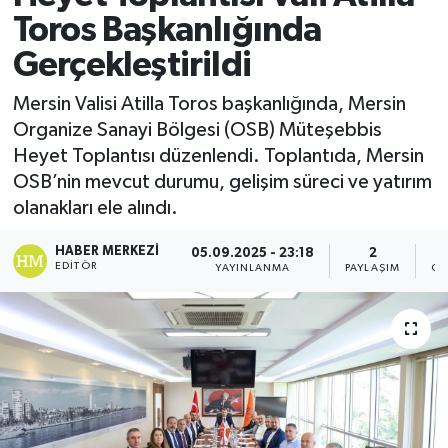
Toros Başkanlığında
Gerçekleştirildi
Mersin Valisi Atilla Toros başkanlığında, Mersin
Organize Sanayi Bölgesi (OSB) Müteşebbis
Heyet Toplantısı düzenlendi. Toplantıda, Mersin
OSB’nin mevcut durumu, gelişim süreci ve yatırım
olanakları ele alındı.
HABER MERKEZI
05.09.2025 - 23:18
2
EDITÖR
YAYINLANMA
PAYLAŞIM
GÖ