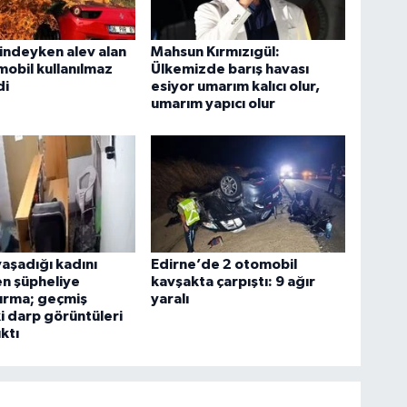
lindeyken alev alan
Mahsun Kırmızıgül:
mobil kullanılmaz
Ülkemizde barış havası
di
esiyor umarım kalıcı olur,
umarım yapıcı olur
yaşadığı kadını
Edirne’de 2 otomobil
n şüpheliye
kavşakta çarpıştı: 9 ağır
ırma; geçmiş
yaralı
ki darp görüntüleri
ktı