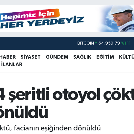
BITCOIN
64.959,79
%1.11
DOLAR
47,7436
%0.18
EURO
55,2510
%0.32
 HABER
SİYASET
GÜNDEM
SAĞLIK
EĞİTİM
KÜLT
 İLANLAR
STERLİN
64,4811
%0.38
GRAM ALTIN
6660.55
%0.03
BİST100
13.779
%-14
şeritli otoyol çök
önüldü
öktü, facianın eşiğinden dönüldü