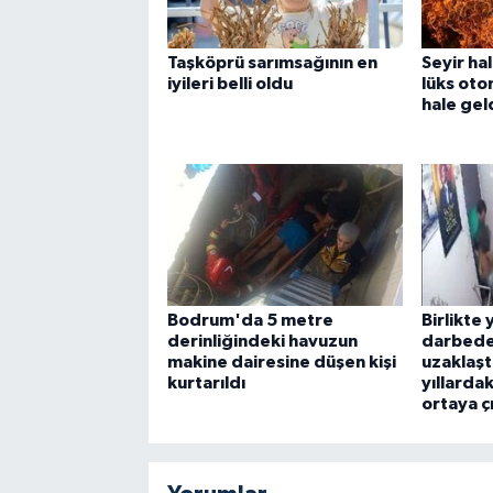
Taşköprü sarımsağının en
Seyir ha
iyileri belli oldu
lüks oto
hale gel
Bodrum'da 5 metre
Birlikte 
derinliğindeki havuzun
darbede
makine dairesine düşen kişi
uzaklaşt
kurtarıldı
yıllarda
ortaya çı