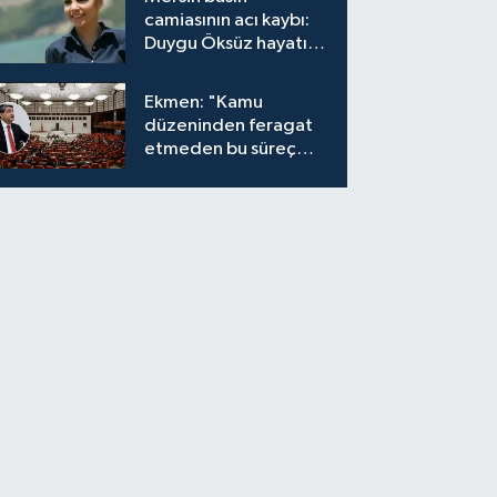
camiasının acı kaybı:
Duygu Öksüz hayatını
kaybetti
Ekmen: "Kamu
düzeninden feragat
etmeden bu süreç
meşrudur"