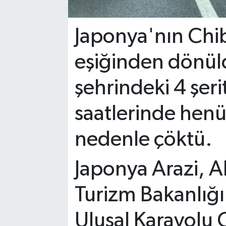
Japonya'nın Chib
eşiğinden dönüld
şehrindeki 4 şeri
saatlerinde henü
nedenle çöktü.
Japonya Arazi, A
Turizm Bakanlığı
Ulusal Karayolu O