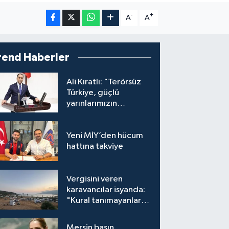
-
+
A
A
rend Haberler
Ali Kıratlı: "Terörsüz
Türkiye, güçlü
yarınlarımızın
teminatıdır"
Yeni MİY’den hücum
hattına takviye
Vergisini veren
karavancılar isyanda:
"Kural tanımayanlar
hepimizi zan altında
bırakıyor"
Mersin basın