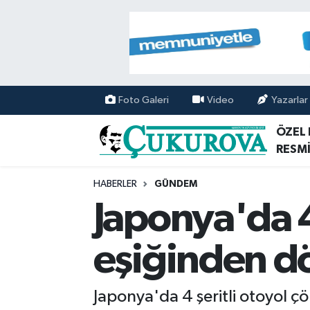
Mersin Nöbetçi Eczaneler
Mersin Hava Durumu
Foto Galeri
Video
Yazarlar
Mersin Namaz Vakitleri
ÖZEL
RESMİ
Mersin Trafik Yoğunluk Haritası
HABERLER
GÜNDEM
Süper Lig Puan Durumu ve Fikstür
Japonya'da 4 
Tüm Manşetler
eşiğinden d
Son Dakika Haberleri
Japonya'da 4 şeritli otoyol ç
Haber Arşivi