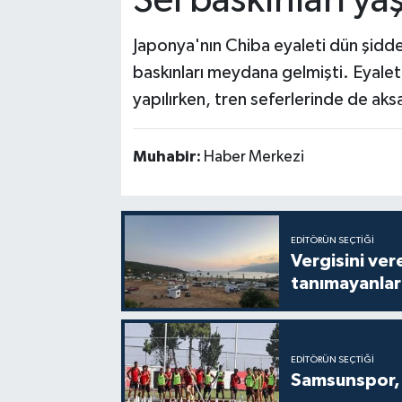
Sel baskınları ya
Japonya'nın Chiba eyaleti dün şidde
baskınları meydana gelmişti. Eyalet 
yapılırken, tren seferlerinde de ak
Muhabir:
Haber Merkezi
EDITÖRÜN SEÇTIĞI
Vergisini ver
tanımayanlar 
EDITÖRÜN SEÇTIĞI
Samsunspor, 