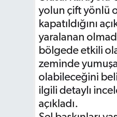
yolun çift yönlü 
kapatıldığını açı
yaralanan olmadığ
bölgede etkili ol
zeminde yumuş
olabileceğini beli
ilgili detaylı inc
açıkladı.