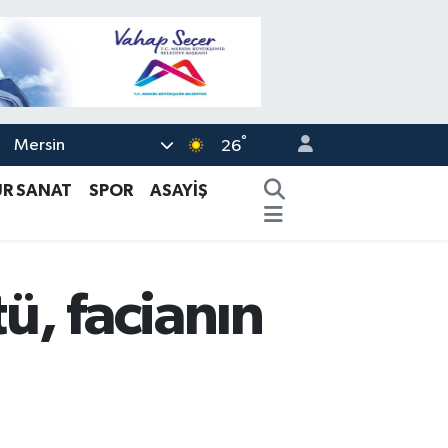
°
Mersin
26
ÜR SANAT
SPOR
ASAYİŞ
tü, facianın