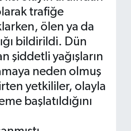
olarak trafiğe
klarken, ölen ya da
ı bildirildi. Dün
an şiddetli yağışların
amaya neden olmuş
rten yetkililer, olayla
eleme başlatıldığını