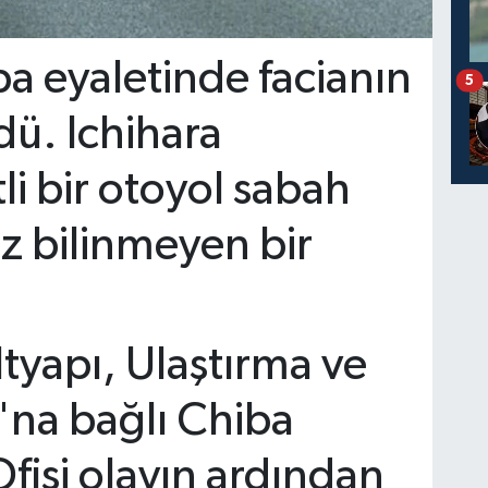
a eyaletinde facianın
5
ü. Ichihara
tli bir otoyol sabah
z bilinmeyen bir
ltyapı, Ulaştırma ve
'na bağlı Chiba
fisi olayın ardından