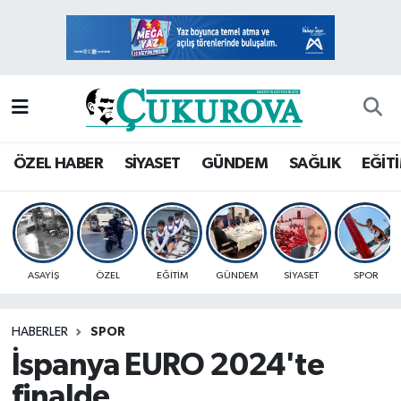
Mersin Nöbetçi Eczaneler
Mersin Hava Durumu
Mersin Namaz Vakitleri
ÖZEL HABER
SİYASET
GÜNDEM
SAĞLIK
EĞİT
Mersin Trafik Yoğunluk Haritası
Süper Lig Puan Durumu ve Fikstür
ASAYİŞ
ÖZEL
EĞİTİM
GÜNDEM
SİYASET
SPOR
Tüm Manşetler
HABERLER
SPOR
Son Dakika Haberleri
İspanya EURO 2024'te
Haber Arşivi
finalde