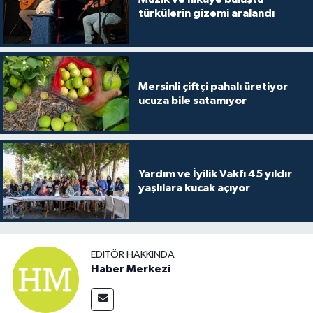
türkülerin gizemi aralandı
Mersinli çiftçi pahalı üretiyor
ucuza bile satamıyor
Yardım ve İyilik Vakfı 45 yıldır
yaşlılara kucak açıyor
EDITÖR HAKKINDA
Haber Merkezi