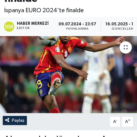
İspanya EURO 2024'te finalde
HABER MERKEZI
09.07.2024 - 23:57
16.05.2025 - 13
EDITÖR
YAYINLANMA
GÜNCELLEME
Paylaş
-
+
A
A