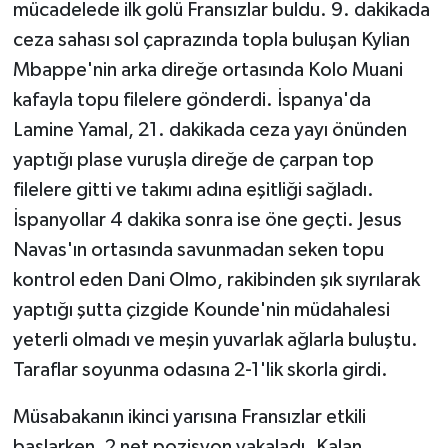
mücadelede ilk golü Fransızlar buldu. 9. dakikada
ceza sahası sol çaprazında topla buluşan Kylian
Mbappe'nin arka direğe ortasında Kolo Muani
kafayla topu filelere gönderdi. İspanya'da
Lamine Yamal, 21. dakikada ceza yayı önünden
yaptığı plase vuruşla direğe de çarpan top
filelere gitti ve takımı adına eşitliği sağladı.
İspanyollar 4 dakika sonra ise öne geçti. Jesus
Navas'ın ortasında savunmadan seken topu
kontrol eden Dani Olmo, rakibinden şık sıyrılarak
yaptığı şutta çizgide Kounde'nin müdahalesi
yeterli olmadı ve meşin yuvarlak ağlarla buluştu.
Taraflar soyunma odasına 2-1'lik skorla girdi.
Müsabakanın ikinci yarısına Fransızlar etkili
başlarken, 2 net pozisyon yakaladı. Kalan