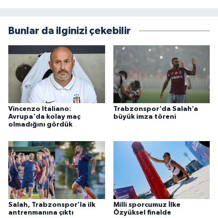
Bunlar da ilginizi çekebilir
Vincenzo Italiano:
Trabzonspor'da Salah’a
Avrupa'da kolay maç
büyük imza töreni
olmadığını gördük
Salah, Trabzonspor’la ilk
Milli sporcumuz İlke
antrenmanına çıktı
Özyüksel finalde