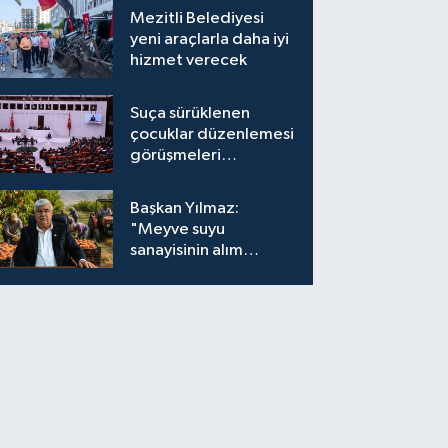
Mezitli Belediyesi
yeni araçlarla daha iyi
hizmet verecek
Suça sürüklenen
çocuklar düzenlemesi
görüşmeleri
tamamlandı
Başkan Yılmaz:
"Meyve suyu
sanayisinin alım
fiyatları yeniden
değerlendirilmeli''