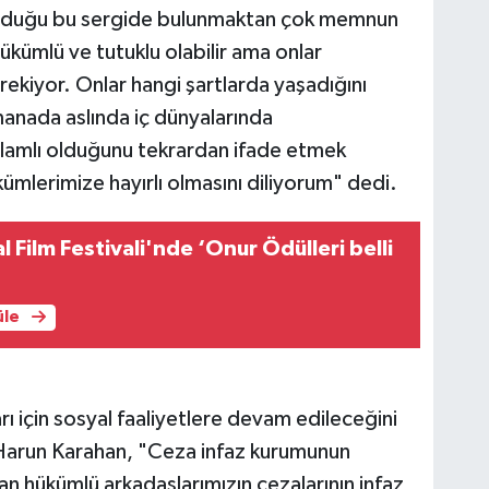
ş olduğu bu sergide bulunmaktan çok memnun
yükümlü ve tutuklu olabilir ama onlar
rekiyor. Onlar hangi şartlarda yaşadığını
 manada aslında iç dünyalarında
lamlı olduğunu tekrardan ifade etmek
ümlerimize hayırlı olmasını diliyorum" dedi.
l Film Festivali'nde ‘Onur Ödülleri belli
üle
 için sosyal faaliyetlere devam edileceğini
Harun Karahan, "Ceza infaz kurumunun
an hükümlü arkadaşlarımızın cezalarının infaz