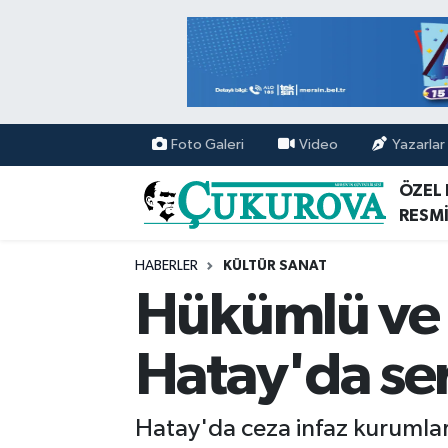
Mersin Nöbetçi Eczaneler
Mersin Hava Durumu
Foto Galeri
Video
Yazarlar
Mersin Namaz Vakitleri
ÖZEL
RESMİ
Mersin Trafik Yoğunluk Haritası
HABERLER
KÜLTÜR SANAT
Süper Lig Puan Durumu ve Fikstür
Hükümlü ve t
Tüm Manşetler
Hatay'da ser
Son Dakika Haberleri
Hatay'da ceza infaz kurumlar
Haber Arşivi