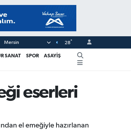
°
Mersin
28
ÜR SANAT
SPOR
ASAYİŞ
ği eserleri
ından el emeğiyle hazırlanan