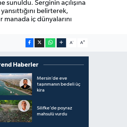
e sunuldu. Serginin açılışına
yansıttığını belirterek,
bir manada iç dünyalarını
-
+
A
A
rend Haberler
Mersin’de eve
taşınmanın bedeli üç
kira
Silifke’de poyraz
mahsulü vurdu