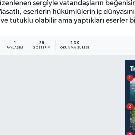
üzenlenen sergiyle vatandaşların beğenisin
asatlı, eserlerin hükümlülerin iç dünyasını 
ve tutuklu olabilir ama yaptıkları eserler 
1
38
2 DK
PAYLAŞIM
GÖSTERIM
OKUNMA SÜRESI
T
1
2
3