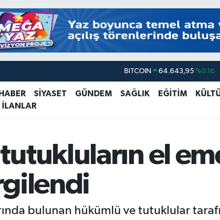
BITCOIN
64.643,95
%0.16
DOLAR
47,6006
%0.06
EURO
55,0250
%0.02
 HABER
SİYASET
GÜNDEM
SAĞLIK
EĞİTİM
KÜLT
 İLANLAR
STERLİN
64,2398
%0.2
GRAM ALTIN
6513.94
%0.32
BİST100
13.799
%70
utukluların el eme
gilendi
ında bulunan hükümlü ve tutuklular taraf