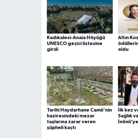
Kadıkalesi-Anaia Höyüğü
Altın Ko
UNESCO geçici listesine
ödüllerin
girdi
oldu
Tarihi Haydarhane Camii'nin
İlk kez 
haziresindeki mezar
Sağlık v
taşlarına zarar veren
İnönü’ye 
şüpheli kaçtı