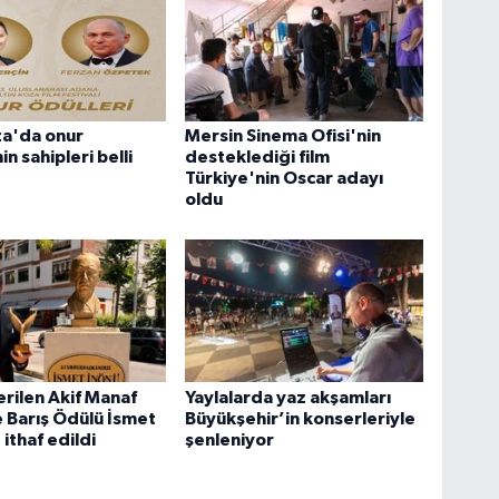
za'da onur
Mersin Sinema Ofisi'nin
in sahipleri belli
desteklediği film
Türkiye'nin Oscar adayı
oldu
verilen Akif Manaf
Yaylalarda yaz akşamları
e Barış Ödülü İsmet
Büyükşehir’in konserleriyle
ithaf edildi
şenleniyor