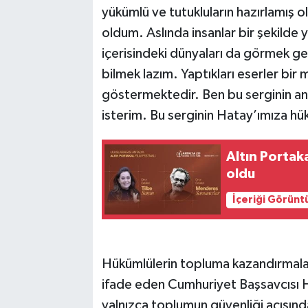
yükümlü ve tutukluların hazırlamı
oldum. Aslında insanlar bir şekilde 
içerisindeki dünyaları da görmek ge
bilmek lazım. Yaptıkları eserler bir
göstermektedir. Ben bu serginin an
isterim. Bu serginin Hatay’ımıza hük
Altın Portaka
oldu
İçeriği Görünt
Hükümlülerin topluma kazandırmaları
ifade eden Cumhuriyet Başsavcısı 
yalnızca toplumun güvenliği açısınd