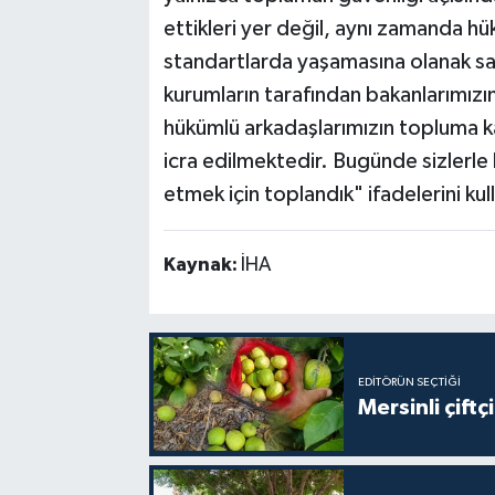
ettikleri yer değil, aynı zamanda hü
standartlarda yaşamasına olanak sağ
kurumların tarafından bakanlarımızın
hükümlü arkadaşlarımızın topluma kaz
icra edilmektedir. Bugünde sizlerle
etmek için toplandık" ifadelerini kul
Kaynak:
İHA
EDITÖRÜN SEÇTIĞI
Mersinli çift