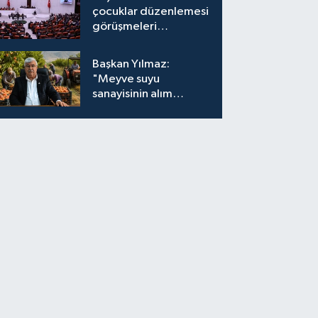
çocuklar düzenlemesi
görüşmeleri
tamamlandı
Başkan Yılmaz:
"Meyve suyu
sanayisinin alım
fiyatları yeniden
değerlendirilmeli''