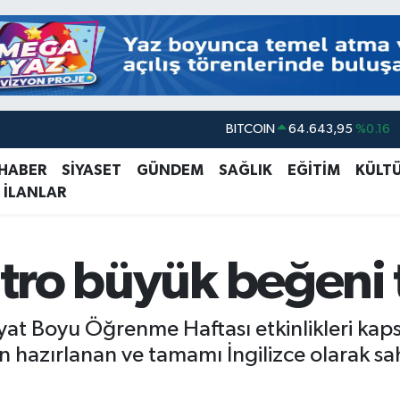
BITCOIN
64.643,95
%0.16
DOLAR
47,6006
%0.06
EURO
55,0250
%0.02
 HABER
SİYASET
GÜNDEM
SAĞLIK
EĞİTİM
KÜLT
 İLANLAR
STERLİN
64,2398
%0.2
GRAM ALTIN
6500.87
%0.12
BİST100
13.799
%70
yatro büyük beğeni 
ayat Boyu Öğrenme Haftası etkinlikleri kap
an hazırlanan ve tamamı İngilizce olarak s