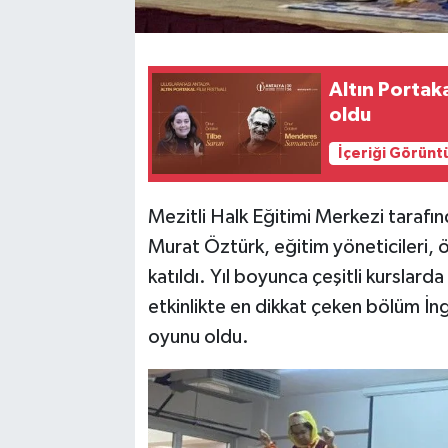
Altın Portaka
oldu
İçeriği Görünt
Mezitli Halk Eğitimi Merkezi tara
Murat Öztürk, eğitim yöneticileri, 
katıldı. Yıl boyunca çeşitli kurslard
etkinlikte en dikkat çeken bölüm İng
oyunu oldu.