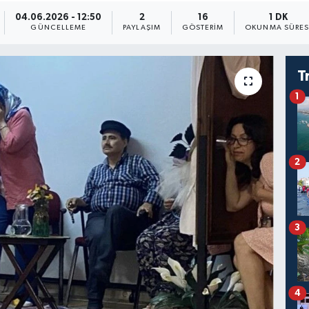
04.06.2026 - 12:50
2
16
1 DK
GÜNCELLEME
PAYLAŞIM
GÖSTERIM
OKUNMA SÜRES
T
1
2
3
4