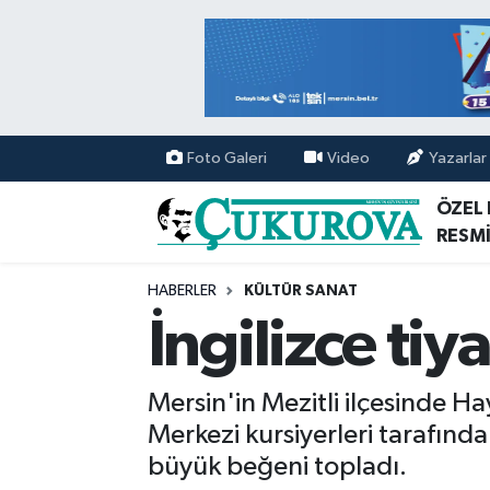
Mersin Nöbetçi Eczaneler
Mersin Hava Durumu
Foto Galeri
Video
Yazarlar
Mersin Namaz Vakitleri
ÖZEL
RESMİ
Mersin Trafik Yoğunluk Haritası
HABERLER
KÜLTÜR SANAT
Süper Lig Puan Durumu ve Fikstür
İngilizce ti
Tüm Manşetler
Mersin'in Mezitli ilçesinde H
Son Dakika Haberleri
Merkezi kursiyerleri tarafınd
büyük beğeni topladı.
Haber Arşivi