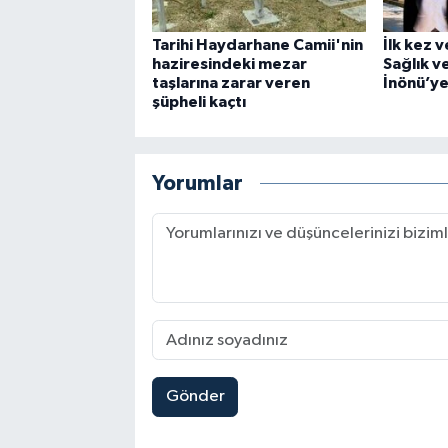
Tarihi Haydarhane Camii'nin
İlk kez 
haziresindeki mezar
Sağlık v
taşlarına zarar veren
İnönü’ye 
şüpheli kaçtı
Yorumlar
Gönder