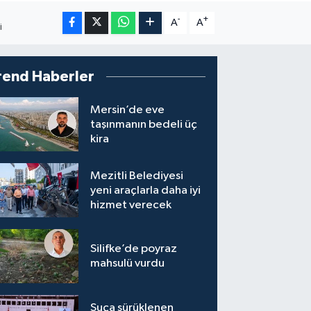
-
+
A
A
I
rend Haberler
Mersin’de eve
taşınmanın bedeli üç
kira
Mezitli Belediyesi
yeni araçlarla daha iyi
hizmet verecek
Silifke’de poyraz
mahsulü vurdu
Suça sürüklenen