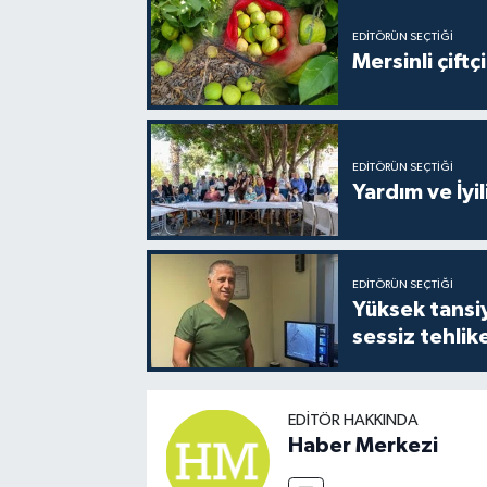
EDITÖRÜN SEÇTIĞI
Mersinli çift
EDITÖRÜN SEÇTIĞI
Yardım ve İyil
EDITÖRÜN SEÇTIĞI
Yüksek tansiy
sessiz tehlik
EDITÖR HAKKINDA
Haber Merkezi