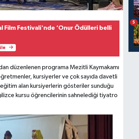
5
l Film Festivali'nde ‘Onur Ödülleri belli
üle
fından düzenlenen programa Mezitli Kaymakamı
öğretmenler, kursiyerler ve çok sayıda davetli
a eğitim alan kursiyerlerin gösteriler sunduğu
ilizce kursu öğrencilerinin sahnelediği tiyatro