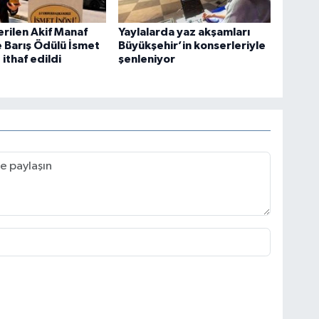
verilen Akif Manaf
Yaylalarda yaz akşamları
e Barış Ödülü İsmet
Büyükşehir’in konserleriyle
ithaf edildi
şenleniyor