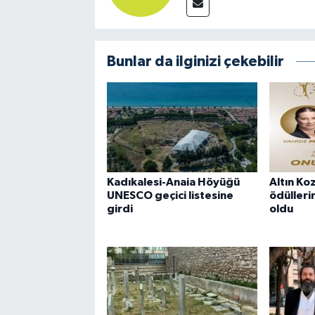
Bunlar da ilginizi çekebilir
Kadıkalesi-Anaia Höyüğü
Altın Ko
UNESCO geçici listesine
ödüllerin
girdi
oldu