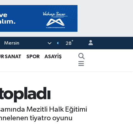
°
Mersin
28
ÜR SANAT
SPOR
ASAYİŞ
topladı
samında Mezitli Halk Eğitimi
ahnelenen tiyatro oyunu