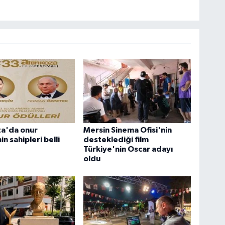
za'da onur
Mersin Sinema Ofisi'nin
in sahipleri belli
desteklediği film
Türkiye'nin Oscar adayı
oldu