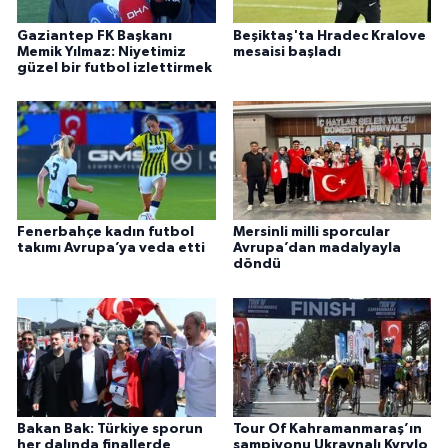
Gaziantep FK Başkanı
Beşiktaş'ta Hradec Kralove
Memik Yılmaz: Niyetimiz
mesaisi başladı
güzel bir futbol izlettirmek
Fenerbahçe kadın futbol
Mersinli milli sporcular
takımı Avrupa’ya veda etti
Avrupa’dan madalyayla
döndü
Bakan Bak: Türkiye sporun
Tour Of Kahramanmaraş’ın
her dalında finallerde
şampiyonu Ukraynalı Kyrylo