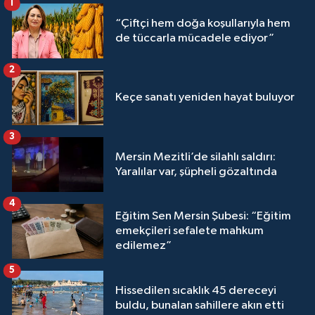
1
“Çiftçi hem doğa koşullarıyla hem
de tüccarla mücadele ediyor”
2
Keçe sanatı yeniden hayat buluyor
3
Mersin Mezitli’de silahlı saldırı:
Yaralılar var, şüpheli gözaltında
4
Eğitim Sen Mersin Şubesi: “Eğitim
emekçileri sefalete mahkum
edilemez”
5
Hissedilen sıcaklık 45 dereceyi
buldu, bunalan sahillere akın etti