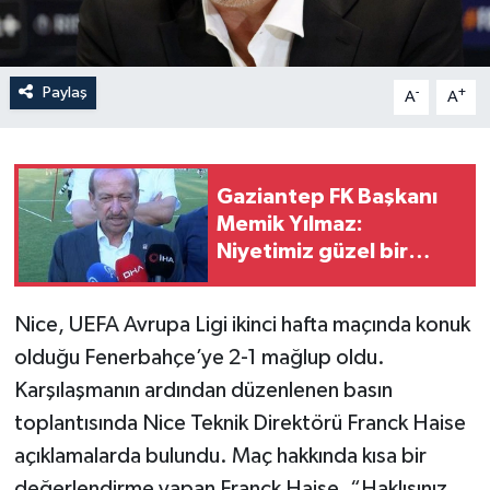
Paylaş
-
+
A
A
Gaziantep FK Başkanı
Memik Yılmaz:
Niyetimiz güzel bir
futbol izlettirmek
Nice, UEFA Avrupa Ligi ikinci hafta maçında konuk
olduğu Fenerbahçe’ye 2-1 mağlup oldu.
Karşılaşmanın ardından düzenlenen basın
toplantısında Nice Teknik Direktörü Franck Haise
açıklamalarda bulundu. Maç hakkında kısa bir
değerlendirme yapan Franck Haise, “Haklısınız