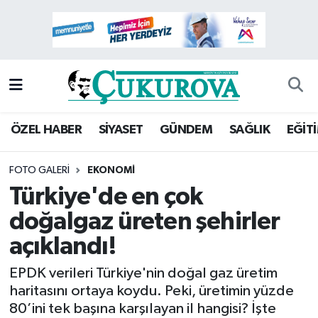
Mersin Nöbetçi Eczaneler
Mersin Hava Durumu
Mersin Namaz Vakitleri
ÖZEL HABER
SİYASET
GÜNDEM
SAĞLIK
EĞİT
Mersin Trafik Yoğunluk Haritası
FOTO GALERI
EKONOMI
Türkiye'de en çok
Süper Lig Puan Durumu ve Fikstür
doğalgaz üreten şehirler
Tüm Manşetler
açıklandı!
Son Dakika Haberleri
EPDK verileri Türkiye'nin doğal gaz üretim
haritasını ortaya koydu. Peki, üretimin yüzde
Haber Arşivi
80’ini tek başına karşılayan il hangisi? İşte