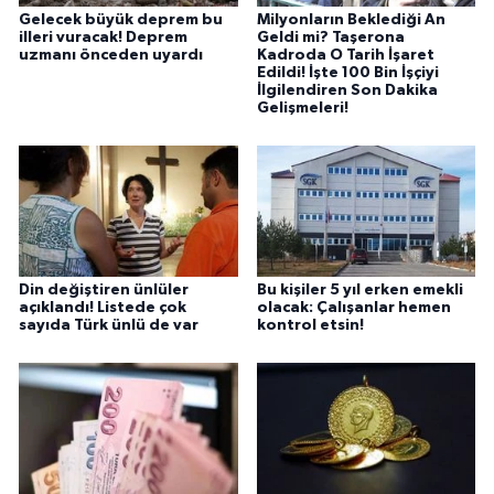
Gelecek büyük deprem bu
Milyonların Beklediği An
illeri vuracak! Deprem
Geldi mi? Taşerona
uzmanı önceden uyardı
Kadroda O Tarih İşaret
Edildi! İşte 100 Bin İşçiyi
İlgilendiren Son Dakika
Gelişmeleri!
Din değiştiren ünlüler
Bu kişiler 5 yıl erken emekli
açıklandı! Listede çok
olacak: Çalışanlar hemen
sayıda Türk ünlü de var
kontrol etsin!