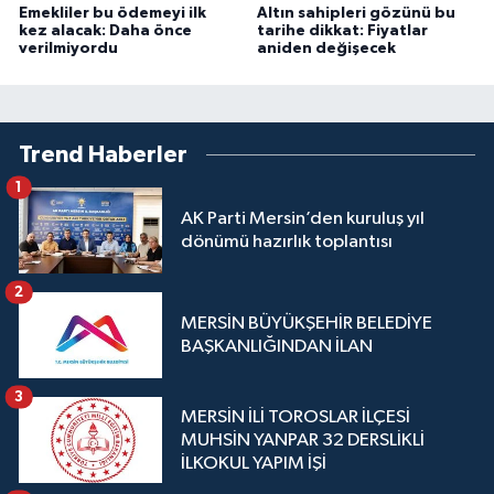
Emekliler bu ödemeyi ilk
Altın sahipleri gözünü bu
kez alacak: Daha önce
tarihe dikkat: Fiyatlar
verilmiyordu
aniden değişecek
Trend Haberler
1
AK Parti Mersin’den kuruluş yıl
dönümü hazırlık toplantısı
2
MERSİN BÜYÜKŞEHİR BELEDİYE
BAŞKANLIĞINDAN İLAN
3
MERSİN İLİ TOROSLAR İLÇESİ
MUHSİN YANPAR 32 DERSLİKLİ
İLKOKUL YAPIM İŞİ