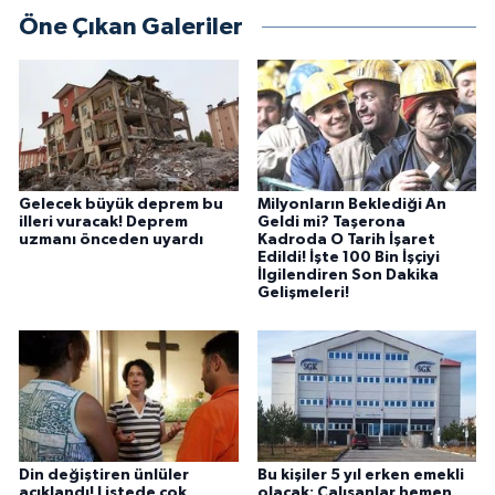
Öne Çıkan Galeriler
Gelecek büyük deprem bu
Milyonların Beklediği An
illeri vuracak! Deprem
Geldi mi? Taşerona
uzmanı önceden uyardı
Kadroda O Tarih İşaret
Edildi! İşte 100 Bin İşçiyi
İlgilendiren Son Dakika
Gelişmeleri!
Din değiştiren ünlüler
Bu kişiler 5 yıl erken emekli
açıklandı! Listede çok
olacak: Çalışanlar hemen