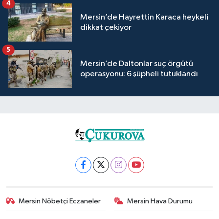
4
Mersin’de Hayrettin Karaca heykeli
dikkat çekiyor
5
Mersin’de Daltonlar suç örgütü
operasyonu: 6 şüpheli tutuklandı
Mersin Nöbetçi Eczaneler
Mersin Hava Durumu