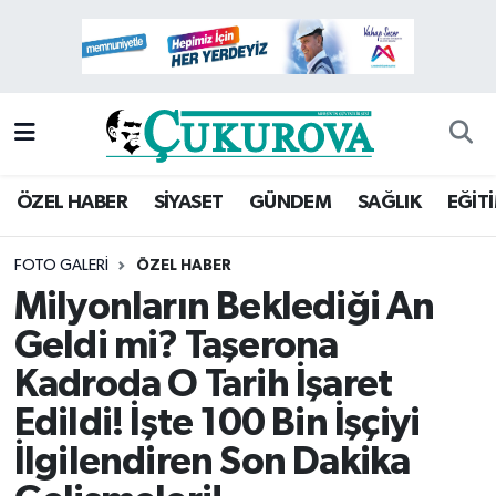
Mersin Nöbetçi Eczaneler
Mersin Hava Durumu
Mersin Namaz Vakitleri
ÖZEL HABER
SİYASET
GÜNDEM
SAĞLIK
EĞİT
Mersin Trafik Yoğunluk Haritası
FOTO GALERI
ÖZEL HABER
Milyonların Beklediği An
Süper Lig Puan Durumu ve Fikstür
Geldi mi? Taşerona
Tüm Manşetler
Kadroda O Tarih İşaret
Edildi! İşte 100 Bin İşçiyi
Son Dakika Haberleri
İlgilendiren Son Dakika
Haber Arşivi