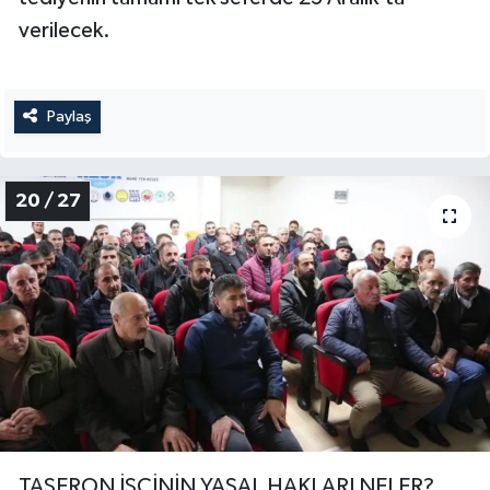
verilecek.
Paylaş
20 / 27
TAŞERON İŞÇİNİN YASAL HAKLARI NELER?