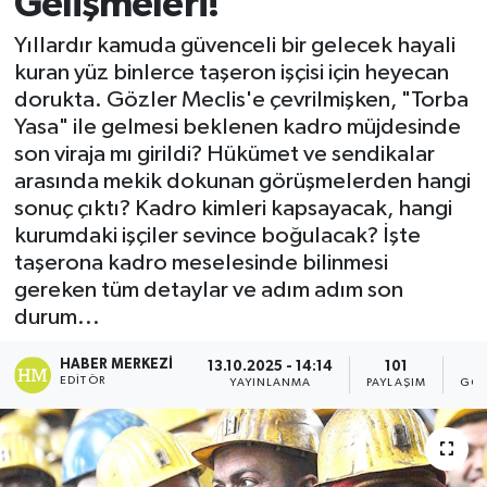
Gelişmeleri!
Yıllardır kamuda güvenceli bir gelecek hayali
kuran yüz binlerce taşeron işçisi için heyecan
dorukta. Gözler Meclis'e çevrilmişken, "Torba
Yasa" ile gelmesi beklenen kadro müjdesinde
son viraja mı girildi? Hükümet ve sendikalar
arasında mekik dokunan görüşmelerden hangi
sonuç çıktı? Kadro kimleri kapsayacak, hangi
kurumdaki işçiler sevince boğulacak? İşte
taşerona kadro meselesinde bilinmesi
gereken tüm detaylar ve adım adım son
durum...
HABER MERKEZI
13.10.2025 - 14:14
101
6
EDITÖR
YAYINLANMA
PAYLAŞIM
GÖS