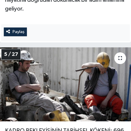
geliyor.
Paylaş
5 / 27
KADRO BEKLEYİŞİNİN TARİHSEL KÖKENİ: 696