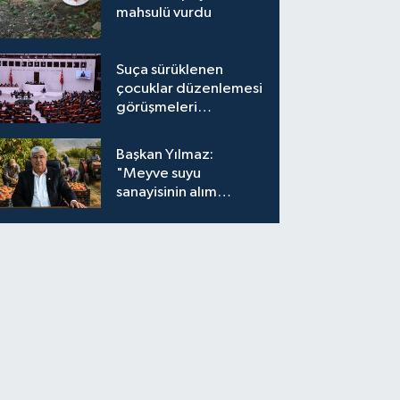
mahsulü vurdu
Suça sürüklenen
çocuklar düzenlemesi
görüşmeleri
tamamlandı
Başkan Yılmaz:
"Meyve suyu
sanayisinin alım
fiyatları yeniden
değerlendirilmeli''