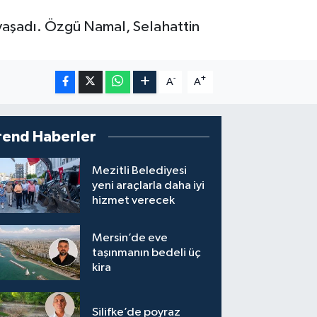
 yaşadı. Özgü Namal, Selahattin
-
+
A
A
rend Haberler
Mezitli Belediyesi
yeni araçlarla daha iyi
hizmet verecek
Mersin’de eve
taşınmanın bedeli üç
kira
Silifke’de poyraz