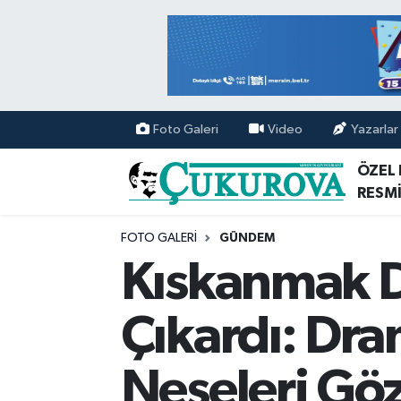
Mersin Nöbetçi Eczaneler
Mersin Hava Durumu
Foto Galeri
Video
Yazarlar
Mersin Namaz Vakitleri
ÖZEL
RESMİ
Mersin Trafik Yoğunluk Haritası
FOTO GALERI
GÜNDEM
Süper Lig Puan Durumu ve Fikstür
Kıskanmak Di
Tüm Manşetler
Çıkardı: Dr
Son Dakika Haberleri
Neşeleri Göz
Haber Arşivi