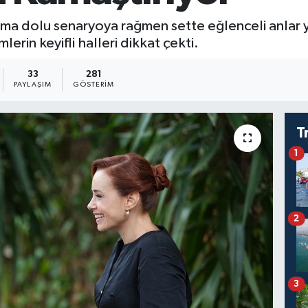
rama dolu senaryoya rağmen sette eğlenceli anlar
erin keyifli halleri dikkat çekti.
33
281
PAYLAŞIM
GÖSTERIM
T
1
2
3