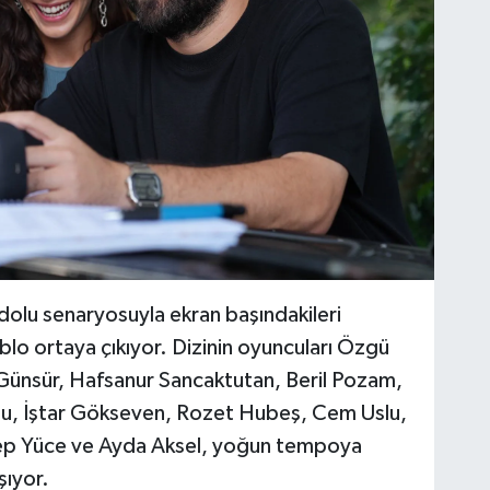
dolu senaryosuyla ekran başındakileri
blo ortaya çıkıyor. Dizinin oyuncuları Özgü
Günsür, Hafsanur Sancaktutan, Beril Pozam,
u, İştar Gökseven, Rozet Hubeş, Cem Uslu,
nep Yüce ve Ayda Aksel, yoğun tempoya
şıyor.