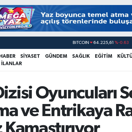
DOLAR
47,6704
%0
EURO
55,0406
%-0.08
 HABER
SİYASET
GÜNDEM
SAĞLIK
EĞİTİM
KÜLT
 İLANLAR
STERLİN
64,2143
%0
GRAM ALTIN
6510.40
%0.45
BİST100
13.799
%70
zisi Oyuncuları Se
BITCOIN
64.225,61
%-0.63
ama ve Entrikaya 
 Kamaştırıyor