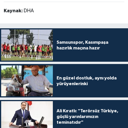
Kaynak:
DHA
Samsunspor, Kasımpaşa
hazırlık maçına hazır
En güzel dostluk, aynı yolda
yürüyenlerinki
Ali Kıratlı: "Terörsüz Türkiye,
güçlü yarınlarımızın
teminatıdır"