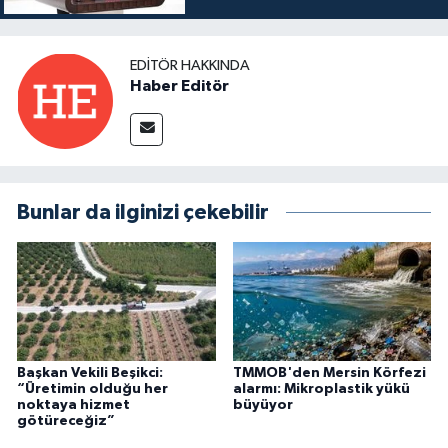
EDITÖR HAKKINDA
Haber Editör
Bunlar da ilginizi çekebilir
Başkan Vekili Beşikci:
TMMOB'den Mersin Körfezi
“Üretimin olduğu her
alarmı: Mikroplastik yükü
noktaya hizmet
büyüyor
götüreceğiz”