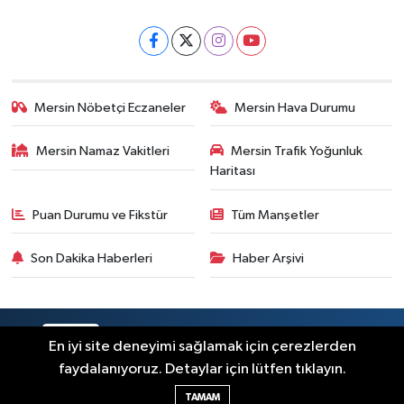
Mersin Nöbetçi Eczaneler
Mersin Hava Durumu
Mersin Namaz Vakitleri
Mersin Trafik Yoğunluk
Haritası
Puan Durumu ve Fikstür
Tüm Manşetler
Son Dakika Haberleri
Haber Arşivi
RSS
Copyright © 2025. Her hakkı saklıdır.
En iyi site deneyimi sağlamak için çerezlerden
faydalanıyoruz. Detaylar için lütfen tıklayın.
Haber Yazılımı:
TE Bilişim
TAMAM