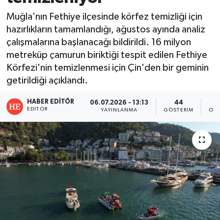
Muğla'nın Fethiye ilçesinde körfez temizliği için
hazırlıkların tamamlandığı, ağustos ayında analiz
çalışmalarına başlanacağı bildirildi. 16 milyon
metreküp çamurun biriktiği tespit edilen Fethiye
Körfezi'nin temizlenmesi için Çin'den bir geminin
getirildiği açıklandı.
HABER EDITÖR
06.07.2026 - 13:13
44
EDITÖR
YAYINLANMA
GÖSTERIM
OKU