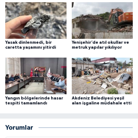
Yasak dinlenmedi, bir
Yenişehir’de atıl okullar ve
caretta yaşamını yitirdi
metruk yapılar yıkılıyor
Yangın bölgelerinde hasar
Akdeniz Belediyesi yeşil
tespiti tamamlandı
alan işgaline müdahale etti
Yorumlar