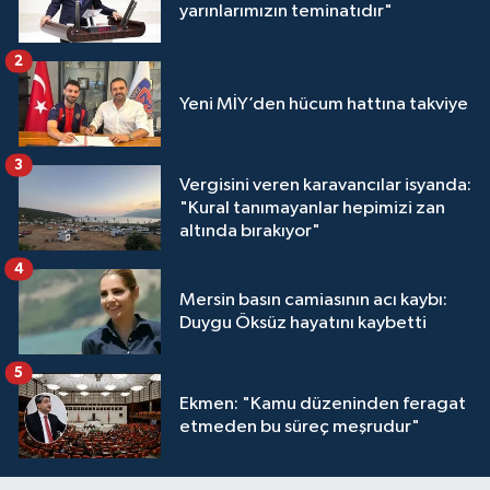
yarınlarımızın teminatıdır"
2
Yeni MİY’den hücum hattına takviye
3
Vergisini veren karavancılar isyanda:
"Kural tanımayanlar hepimizi zan
altında bırakıyor"
4
Mersin basın camiasının acı kaybı:
Duygu Öksüz hayatını kaybetti
5
Ekmen: "Kamu düzeninden feragat
etmeden bu süreç meşrudur"