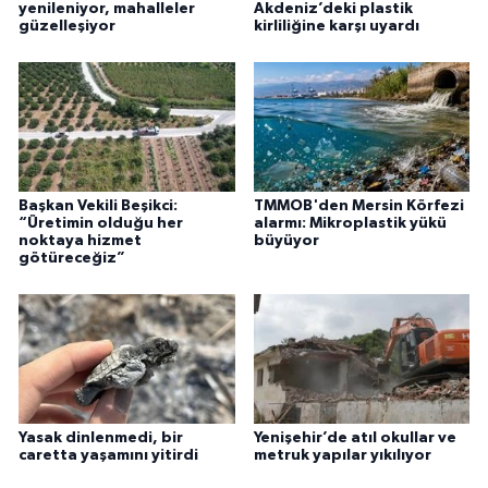
yenileniyor, mahalleler
Akdeniz’deki plastik
güzelleşiyor
kirliliğine karşı uyardı
Başkan Vekili Beşikci:
TMMOB'den Mersin Körfezi
“Üretimin olduğu her
alarmı: Mikroplastik yükü
noktaya hizmet
büyüyor
götüreceğiz”
Yasak dinlenmedi, bir
Yenişehir’de atıl okullar ve
caretta yaşamını yitirdi
metruk yapılar yıkılıyor