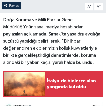
Paylaş
-
+
A
A
Doğa Koruma ve Milli Parklar Genel
Müdürlüğü'nün sanal medya hesabından
paylaşılan açıklamada, Şırnak'ta yasa dışı avcılığa
suçüstü yapıldığı belirtilerek, "Bir ihbarı
değerlendiren ekiplerimizin kolluk kuvvetleriyle
birlikte gerçekleştirdiği denetimlerde, koruma
altındaki bir yaban keçisi yaralı halde bulundu.
İtalya'da binlerce alan
yangında kül oldu