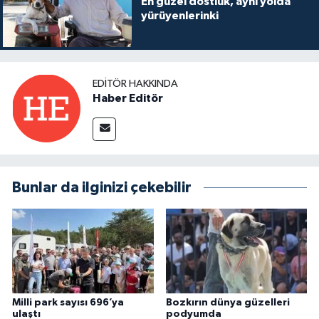
En güzel dostluk, aynı yolda
yürüyenlerinki
EDITÖR HAKKINDA
Haber Editör
Bunlar da ilginizi çekebilir
Milli park sayısı 696’ya
Bozkırın dünya güzelleri
ulaştı
podyumda