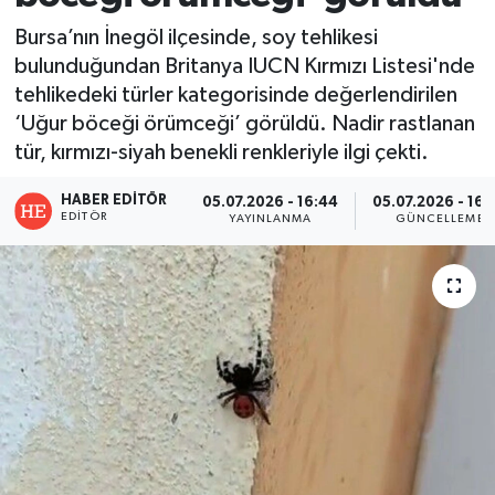
Bursa’nın İnegöl ilçesinde, soy tehlikesi
bulunduğundan Britanya IUCN Kırmızı Listesi'nde
tehlikedeki türler kategorisinde değerlendirilen
‘Uğur böceği örümceği’ görüldü. Nadir rastlanan
tür, kırmızı-siyah benekli renkleriyle ilgi çekti.
HABER EDITÖR
05.07.2026 - 16:44
05.07.2026 - 16:
EDITÖR
YAYINLANMA
GÜNCELLEME