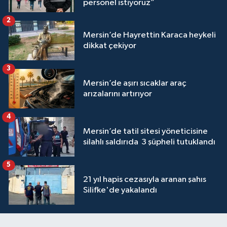
personel istiyoruz”
2
Mersin’de Hayrettin Karaca heykeli
dikkat çekiyor
3
Mersin’de aşırı sıcaklar araç
arızalarını artırıyor
4
Mersin’de tatil sitesi yöneticisine
silahlı saldırıda 3 şüpheli tutuklandı
5
21 yıl hapis cezasıyla aranan şahıs
Silifke'de yakalandı