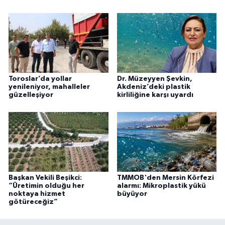
Toroslar’da yollar
Dr. Müzeyyen Şevkin,
yenileniyor, mahalleler
Akdeniz’deki plastik
güzelleşiyor
kirliliğine karşı uyardı
Başkan Vekili Beşikci:
TMMOB'den Mersin Körfezi
“Üretimin olduğu her
alarmı: Mikroplastik yükü
noktaya hizmet
büyüyor
götüreceğiz”