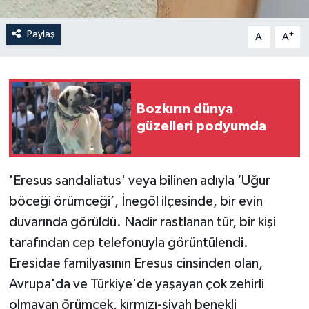
Paylaş
-
+
A
A
Bozkırın dünya
güzelleri podyumda
'Eresus sandaliatus' veya bilinen adıyla ‘Uğur
böceği örümceği’, İnegöl ilçesinde, bir evin
duvarında görüldü. Nadir rastlanan tür, bir kişi
tarafından cep telefonuyla görüntülendi.
Eresidae familyasının Eresus cinsinden olan,
Avrupa'da ve Türkiye'de yaşayan çok zehirli
olmayan örümcek, kırmızı-siyah benekli