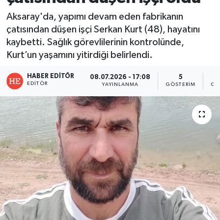
Aksaray'da, yapımı devam eden fabrikanın
çatısından düşen işçi Serkan Kurt (48), hayatını
kaybetti. Sağlık görevlilerinin kontrolünde,
Kurt’un yaşamını yitirdiği belirlendi.
HABER EDITÖR
08.07.2026 - 17:08
5
EDITÖR
YAYINLANMA
GÖSTERIM
OK