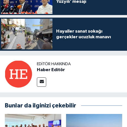
Yüzyılı' mesajı
Hayaller sanat sokağı
gerçekler ucuzluk manavı
EDITÖR HAKKINDA
Haber Editör
Bunlar da ilginizi çekebilir