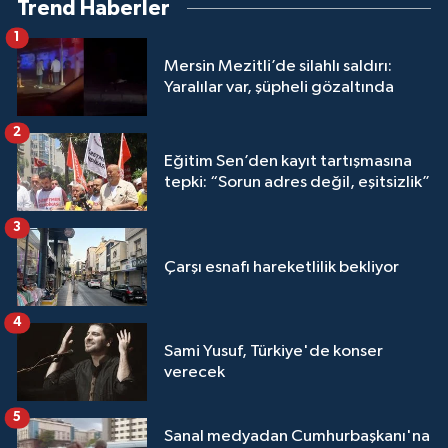
Trend Haberler
1
Mersin Mezitli’de silahlı saldırı:
Yaralılar var, şüpheli gözaltında
2
Eğitim Sen’den kayıt tartışmasına
tepki: “Sorun adres değil, eşitsizlik”
3
Çarşı esnafı hareketlilik bekliyor
4
Sami Yusuf, Türkiye'de konser
verecek
5
Sanal medyadan Cumhurbaşkanı'na