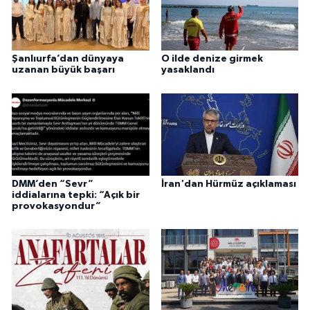
Şanlıurfa’dan dünyaya
O ilde denize girmek
uzanan büyük başarı
yasaklandı
DMM’den “Sevr”
İran'dan Hürmüz açıklaması
iddialarına tepki: “Açık bir
provokasyondur”