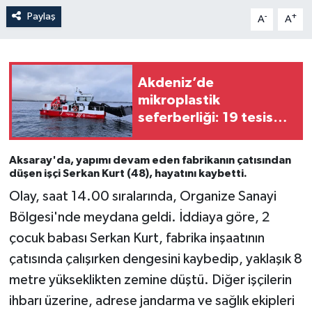
Paylaş
-
+
A
A
Akdeniz’de
mikroplastik
seferberliği: 19 tesis
kapatıldı
Aksaray'da, yapımı devam eden fabrikanın çatısından
düşen işçi Serkan Kurt (48), hayatını kaybetti.
Olay, saat 14.00 sıralarında, Organize Sanayi
Bölgesi'nde meydana geldi. İddiaya göre, 2
çocuk babası Serkan Kurt, fabrika inşaatının
çatısında çalışırken dengesini kaybedip, yaklaşık 8
metre yükseklikten zemine düştü. Diğer işçilerin
ihbarı üzerine, adrese jandarma ve sağlık ekipleri