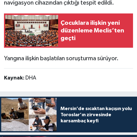
navigasyon cihazından çıktığı tespit edildi.
Çocuklara ilişkin yeni
düzenleme Meclis’ten
geçti
Yangına ilişkin başlatılan soruşturma sürüyor.
Kaynak:
DHA
Mersin’de sıcaktan kaçışın yolu
Toroslar’ın zirvesinde
karsambaç keyfi