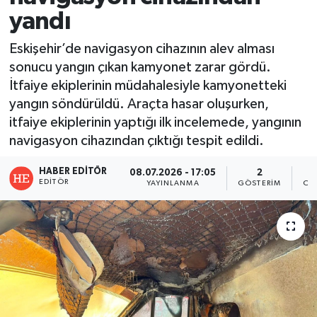
yandı
Eskişehir’de navigasyon cihazının alev alması
sonucu yangın çıkan kamyonet zarar gördü.
İtfaiye ekiplerinin müdahalesiyle kamyonetteki
yangın söndürüldü. Araçta hasar oluşurken,
itfaiye ekiplerinin yaptığı ilk incelemede, yangının
navigasyon cihazından çıktığı tespit edildi.
HABER EDITÖR
08.07.2026 - 17:05
2
EDITÖR
YAYINLANMA
GÖSTERIM
OK