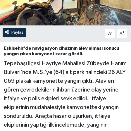
Paylaş
-
+
A
A
Eskişehir’de navigasyon cihazının alev alması sonucu
yangın çıkan kamyonet zarar gördü.
Tepebaşı ilçesi Hayriye Mahallesi Zübeyde Hanım
Bulvarı'nda M.S.’ye (64) ait park halindeki 26 ALY
069 plakalı kamyonette yangın çıktı. Alevleri
gören çevredekilerin ihbarı üzerine olay yerine
itfaiye ve polis ekipleri sevk edildi. İtfaiye
ekiplerinin müdahalesiyle kamyonetteki yangın
söndürüldü. Araçta hasar oluşurken, itfaiye
ekiplerinin yaptığı ilk incelemede, yangının