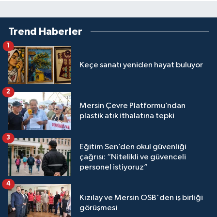
Trend Haberler
1
Keçe sanatı yeniden hayat buluyor
2
Mersin Çevre Platformu’ndan
plastik atık ithalatına tepki
3
Eğitim Sen’den okul güvenliği
çağrısı: “Nitelikli ve güvenceli
personel istiyoruz”
4
Kızılay ve Mersin OSB'den iş birliği
görüşmesi