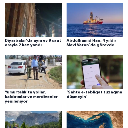
Diyarbakır’da aynı ev 9 saat
Abdülhamid Han, 4 yıldır
arayla 2 kez yandı
Mavi Vatan'da görevde
Yumurtalık’ta yollar,
'Sahte e-tebligat tuzağına
kaldırımlar ve merdivenler
düşmeyin'
yenileniyor