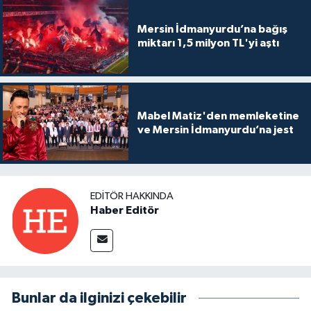
Mersin İdmanyurdu’na bağış
miktarı 1,5 milyon TL'yi aştı
Mabel Matiz'den memleketine
ve Mersin İdmanyurdu’na jest
EDITÖR HAKKINDA
Haber Editör
Bunlar da ilginizi çekebilir