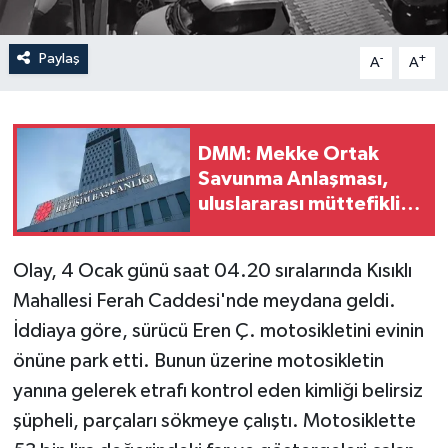
Paylaş
-
+
A
A
DMM: Mekke Ortak
Savunma Anlaşması,
uluslararası müttefiklik
taahhütleriyle
çelişmemektedir
Olay, 4 Ocak günü saat 04.20 sıralarında Kısıklı
Mahallesi Ferah Caddesi'nde meydana geldi.
İddiaya göre, sürücü Eren Ç. motosikletini evinin
önüne park etti. Bunun üzerine motosikletin
yanına gelerek etrafı kontrol eden kimliği belirsiz
şüpheli, parçaları sökmeye çalıştı. Motosiklette