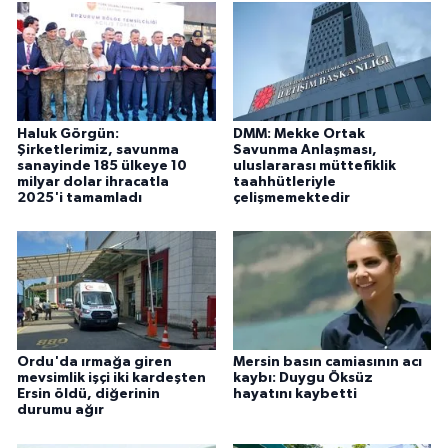
Haluk Görgün:
DMM: Mekke Ortak
Şirketlerimiz, savunma
Savunma Anlaşması,
sanayinde 185 ülkeye 10
uluslararası müttefiklik
milyar dolar ihracatla
taahhütleriyle
2025'i tamamladı
çelişmemektedir
Ordu'da ırmağa giren
Mersin basın camiasının acı
mevsimlik işçi iki kardeşten
kaybı: Duygu Öksüz
Ersin öldü, diğerinin
hayatını kaybetti
durumu ağır