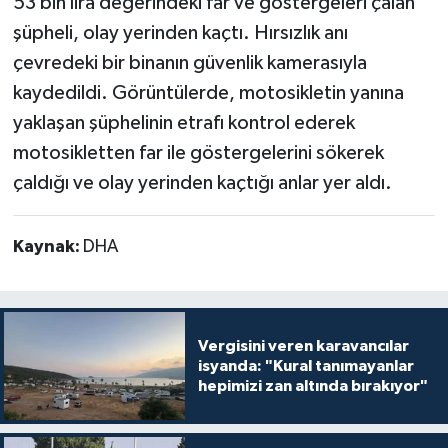
53 bin lira değerindeki far ve göstergeleri çalan
şüpheli, olay yerinden kaçtı. Hırsızlık anı
çevredeki bir binanın güvenlik kamerasıyla
kaydedildi. Görüntülerde, motosikletin yanına
yaklaşan şüphelinin etrafı kontrol ederek
motosikletten far ile göstergelerini sökerek
çaldığı ve olay yerinden kaçtığı anlar yer aldı.
Kaynak:
DHA
Vergisini veren karavancılar
isyanda: "Kural tanımayanlar
hepimizi zan altında bırakıyor"