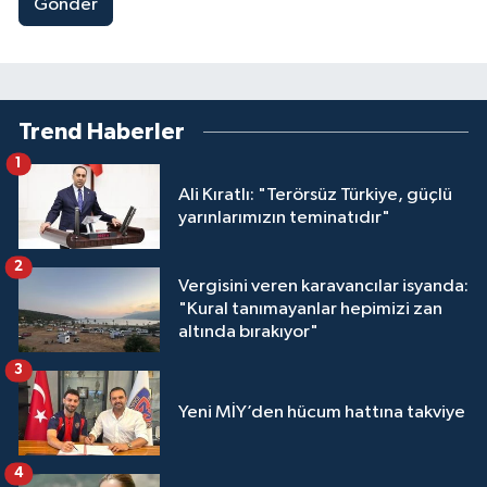
Gönder
Trend Haberler
1
Ali Kıratlı: "Terörsüz Türkiye, güçlü
yarınlarımızın teminatıdır"
2
Vergisini veren karavancılar isyanda:
"Kural tanımayanlar hepimizi zan
altında bırakıyor"
3
Yeni MİY’den hücum hattına takviye
4