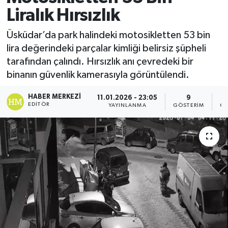
Liralık Hırsızlık
Üsküdar’da park halindeki motosikletten 53 bin
lira değerindeki parçalar kimliği belirsiz şüpheli
tarafından çalındı. Hırsızlık anı çevredeki bir
binanın güvenlik kamerasıyla görüntülendi.
HABER MERKEZI
11.01.2026 - 23:05
9
EDITÖR
YAYINLANMA
GÖSTERIM
OK