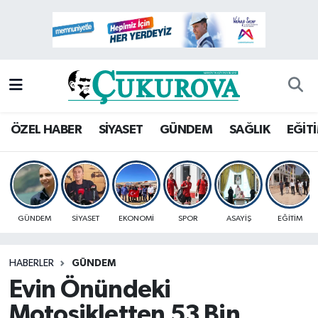
Mersin Nöbetçi Eczaneler
Mersin Hava Durumu
Mersin Namaz Vakitleri
ÖZEL HABER
SİYASET
GÜNDEM
SAĞLIK
EĞİT
Mersin Trafik Yoğunluk Haritası
Süper Lig Puan Durumu ve Fikstür
GÜNDEM
SİYASET
EKONOMİ
SPOR
ASAYİŞ
EĞİTİM
Tüm Manşetler
HABERLER
GÜNDEM
Son Dakika Haberleri
Evin Önündeki
Haber Arşivi
Motosikletten 53 Bin