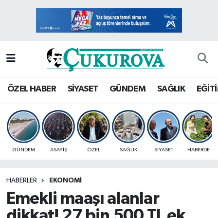
Mersin Nöbetçi Eczaneler
Mersin Hava Durumu
Mersin Namaz Vakitleri
ÖZEL HABER
SİYASET
GÜNDEM
SAĞLIK
EĞİT
Mersin Trafik Yoğunluk Haritası
Süper Lig Puan Durumu ve Fikstür
GÜNDEM
ASAYİŞ
ÖZEL
SAĞLIK
SİYASET
HABERDE
Tüm Manşetler
HABERLER
EKONOMİ
Son Dakika Haberleri
Emekli maaşı alanlar
Haber Arşivi
dikkat! 27 bin 500 TL ek