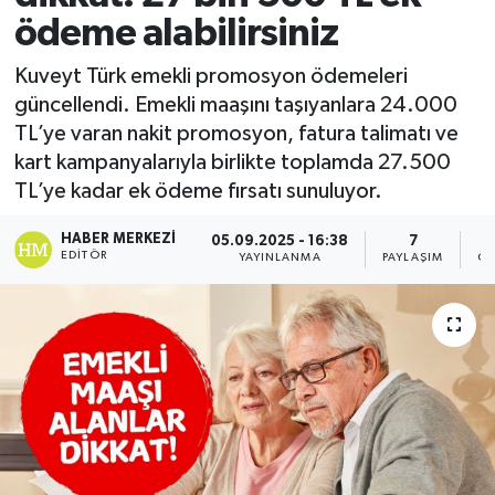
ödeme alabilirsiniz
Kuveyt Türk emekli promosyon ödemeleri
güncellendi. Emekli maaşını taşıyanlara 24.000
TL’ye varan nakit promosyon, fatura talimatı ve
kart kampanyalarıyla birlikte toplamda 27.500
TL’ye kadar ek ödeme fırsatı sunuluyor.
HABER MERKEZI
05.09.2025 - 16:38
7
EDITÖR
YAYINLANMA
PAYLAŞIM
GÖ