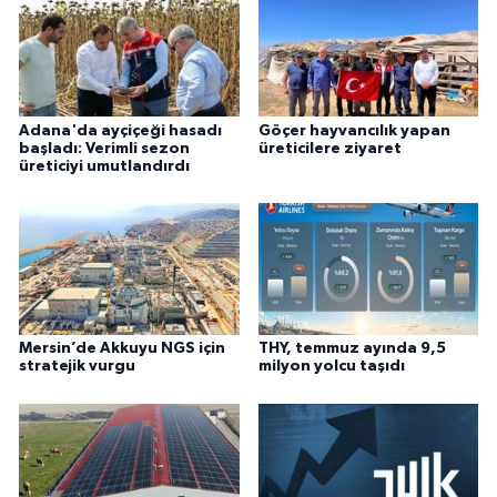
Adana'da ayçiçeği hasadı
Göçer hayvancılık yapan
başladı: Verimli sezon
üreticilere ziyaret
üreticiyi umutlandırdı
Mersin’de Akkuyu NGS için
THY, temmuz ayında 9,5
stratejik vurgu
milyon yolcu taşıdı