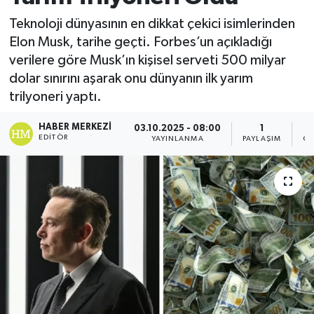
Teknoloji dünyasının en dikkat çekici isimlerinden
Elon Musk, tarihe geçti. Forbes’un açıkladığı
verilere göre Musk’ın kişisel serveti 500 milyar
dolar sınırını aşarak onu dünyanın ilk yarım
trilyoneri yaptı.
HABER MERKEZI
03.10.2025 - 08:00
1
EDITÖR
YAYINLANMA
PAYLAŞIM
GÖ