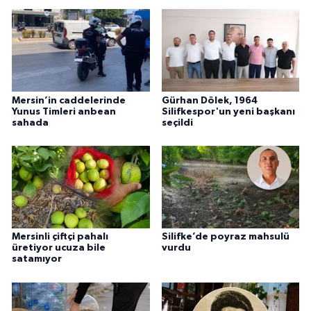
Mersin’in caddelerinde
Gürhan Dölek, 1964
Yunus Timleri anbean
Silifkespor'un yeni başkanı
sahada
seçildi
Mersinli çiftçi pahalı
Silifke’de poyraz mahsulü
üretiyor ucuza bile
vurdu
satamıyor