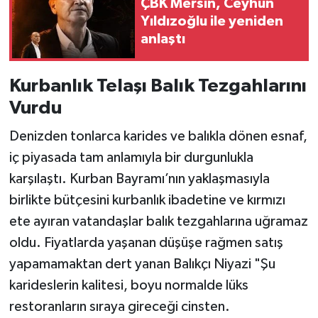
ÇBK Mersin, Ceyhun
Yıldızoğlu ile yeniden
anlaştı
Kurbanlık Telaşı Balık Tezgahlarını
Vurdu
Denizden tonlarca karides ve balıkla dönen esnaf,
iç piyasada tam anlamıyla bir durgunlukla
karşılaştı. Kurban Bayramı’nın yaklaşmasıyla
birlikte bütçesini kurbanlık ibadetine ve kırmızı
ete ayıran vatandaşlar balık tezgahlarına uğramaz
oldu. Fiyatlarda yaşanan düşüşe rağmen satış
yapamamaktan dert yanan Balıkçı Niyazi "Şu
karideslerin kalitesi, boyu normalde lüks
restoranların sıraya gireceği cinsten.