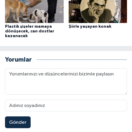
Plastik şişeler mamaya
Şiirle yaşayan konak
dönüşecek, can dostlar
kazanacak
Yorumlar
Gönder