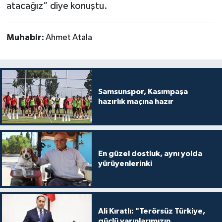
atacağız” diye konuştu.
Muhabir:
Ahmet Atala
Samsunspor, Kasımpaşa
hazırlık maçına hazır
En güzel dostluk, aynı yolda
yürüyenlerinki
Ali Kıratlı: "Terörsüz Türkiye,
güçlü yarınlarımızın