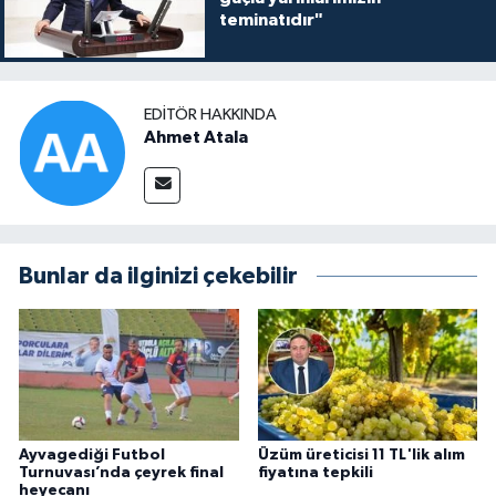
teminatıdır"
EDITÖR HAKKINDA
Ahmet Atala
Bunlar da ilginizi çekebilir
Ayvagediği Futbol
Üzüm üreticisi 11 TL'lik alım
Turnuvası’nda çeyrek final
fiyatına tepkili
heyecanı