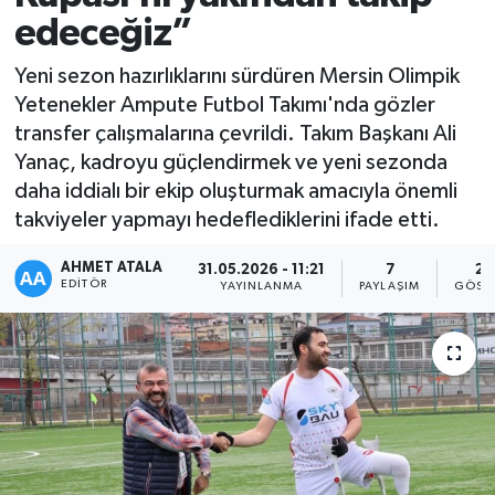
edeceğiz”
Yeni sezon hazırlıklarını sürdüren Mersin Olimpik
Yetenekler Ampute Futbol Takımı'nda gözler
transfer çalışmalarına çevrildi. Takım Başkanı Ali
Yanaç, kadroyu güçlendirmek ve yeni sezonda
daha iddialı bir ekip oluşturmak amacıyla önemli
takviyeler yapmayı hedeflediklerini ifade etti.
AHMET ATALA
31.05.2026 - 11:21
7
21
EDITÖR
YAYINLANMA
PAYLAŞIM
GÖST