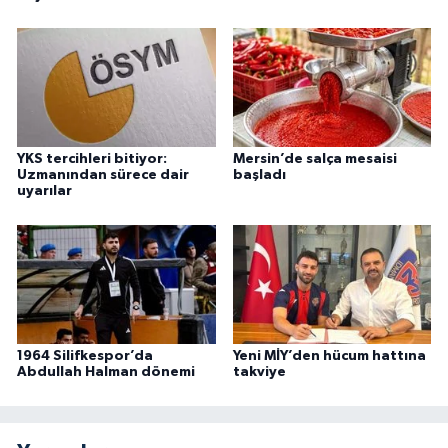
YKS tercihleri bitiyor:
Mersin’de salça mesaisi
Uzmanından sürece dair
başladı
uyarılar
1964 Silifkespor’da
Yeni MİY’den hücum hattına
Abdullah Halman dönemi
takviye