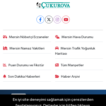
Mersin Nöbetçi Eczaneler
Mersin Hava Durumu
Mersin Namaz Vakitleri
Mersin Trafik Yoğunluk
Haritası
Puan Durumu ve Fikstür
Tüm Manşetler
Son Dakika Haberleri
Haber Arşivi
RSS
Copyright © 2025. Her hakkı saklıdır.
En iyi site deneyimi sağlamak için çerezlerden
faydalanıyoruz. Detaylar için lütfen tıklayın.