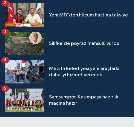
2
Yeni MİY’den hücum hattına takviye
3
Silifke’de poyraz mahsulü vurdu
4
Mezitli Belediyesi yeni araçlarla
daha iyi hizmet verecek
5
Samsunspor, Kasımpaşa hazırlık
maçına hazır