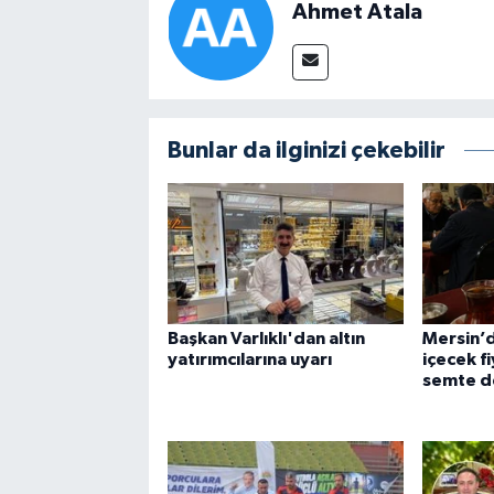
Ahmet Atala
Bunlar da ilginizi çekebilir
Başkan Varlıklı'dan altın
Mersin’
yatırımcılarına uyarı
içecek f
semte d