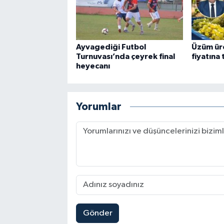
Ayvagediği Futbol
Üzüm üret
Turnuvası’nda çeyrek final
fiyatına 
heyecanı
Yorumlar
Gönder