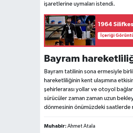
işaretlerine uymaları istendi.
1964 Silifk
İçeriği Görünt
Bayram hareketliliğ
Bayram tatilinin sona ermesiyle birl
hareketliliğinin kent ulaşımına etkis
şehirlerarası yollar ve otoyol bağl
sürücüler zaman zaman uzun bekleyiş
dönmesinin önümüzdeki saatlerde 
Muhabir:
Ahmet Atala