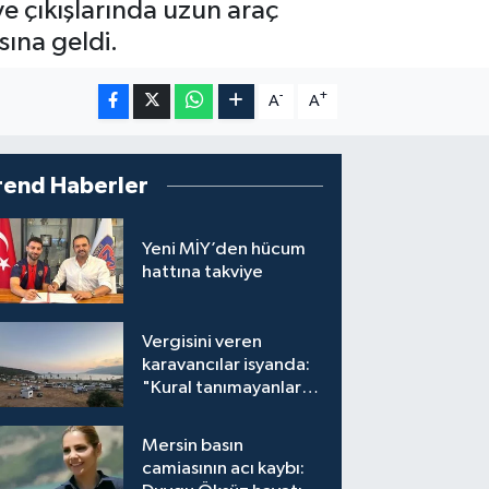
e çıkışlarında uzun araç
ına geldi.
-
+
A
A
rend Haberler
Yeni MİY’den hücum
hattına takviye
Vergisini veren
karavancılar isyanda:
"Kural tanımayanlar
hepimizi zan altında
bırakıyor"
Mersin basın
camiasının acı kaybı: