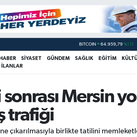
BITCOIN
64.959,79
%1.11
DOLAR
47,7436
%0.18
 HABER
SİYASET
GÜNDEM
SAĞLIK
EĞİTİM
KÜLT
EURO
55,2510
%0.32
 İLANLAR
STERLİN
64,4811
%0.38
GRAM ALTIN
6660.55
%0.03
i sonrası Mersin yo
BİST100
13.779
%-14
trafiği
e çıkarılmasıyla birlikte tatilini memleketl