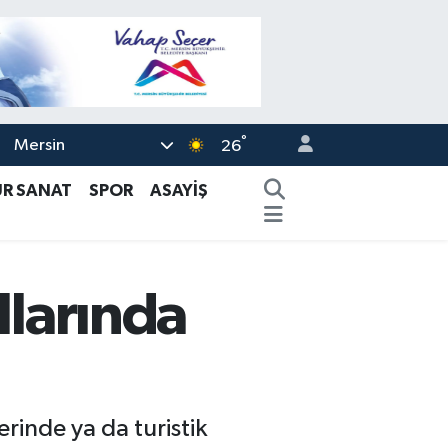
°
Mersin
26
ÜR SANAT
SPOR
ASAYİŞ
llarında
erinde ya da turistik