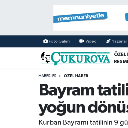
Mersin Nöbetçi Eczaneler
Mersin Hava Durumu
Foto Galeri
Video
Yazarlar
Mersin Namaz Vakitleri
ÖZEL
RESMİ
Mersin Trafik Yoğunluk Haritası
HABERLER
ÖZEL HABER
Süper Lig Puan Durumu ve Fikstür
Bayram tatil
Tüm Manşetler
yoğun dönüş 
Son Dakika Haberleri
Kurban Bayramı tatilinin 9 gün
Haber Arşivi