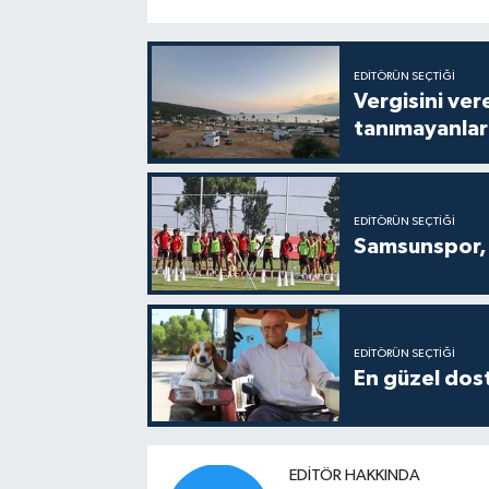
EDITÖRÜN SEÇTIĞI
Vergisini ver
tanımayanlar 
EDITÖRÜN SEÇTIĞI
Samsunspor, 
EDITÖRÜN SEÇTIĞI
En güzel dost
EDITÖR HAKKINDA