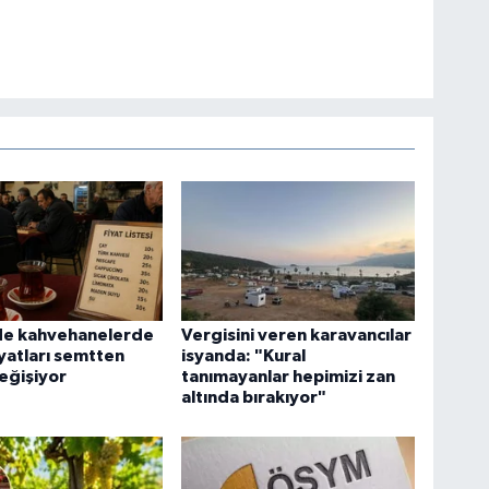
de kahvehanelerde
Vergisini veren karavancılar
iyatları semtten
isyanda: "Kural
eğişiyor
tanımayanlar hepimizi zan
altında bırakıyor"