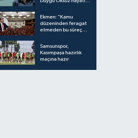
Duygu Öksüz hayatını
kaybetti
Ekmen: "Kamu
düzeninden feragat
etmeden bu süreç
meşrudur"
Samsunspor,
Kasımpaşa hazırlık
maçına hazır