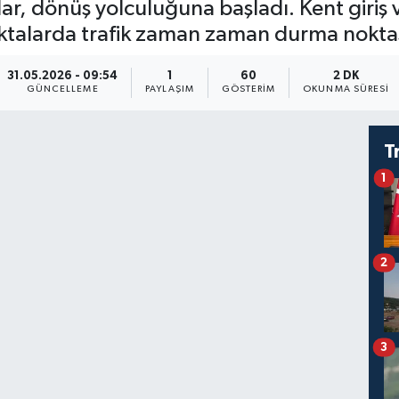
r, dönüş yolculuğuna başladı. Kent giriş v
oktalarda trafik zaman zaman durma noktas
31.05.2026 - 09:54
1
60
2 DK
GÜNCELLEME
PAYLAŞIM
GÖSTERIM
OKUNMA SÜRESI
T
1
2
3