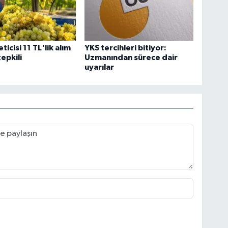
icisi 11 TL'lik alım
YKS tercihleri bitiyor:
tepkili
Uzmanından sürece dair
uyarılar