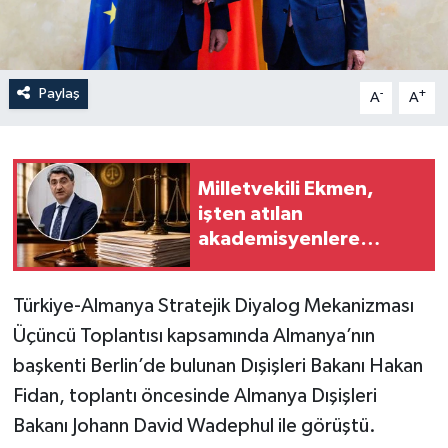
Paylaş
-
+
A
A
Milletvekili Ekmen,
işten atılan
akademisyenlere
destek
Türkiye-Almanya Stratejik Diyalog Mekanizması
Üçüncü Toplantısı kapsamında Almanya’nın
başkenti Berlin’de bulunan Dışişleri Bakanı Hakan
Fidan, toplantı öncesinde Almanya Dışişleri
Bakanı Johann David Wadephul ile görüştü.