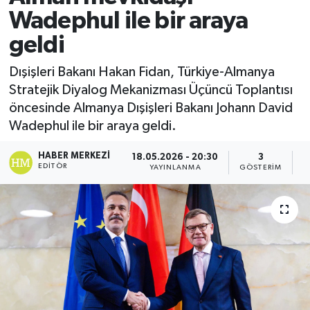
Wadephul ile bir araya
geldi
Dışişleri Bakanı Hakan Fidan, Türkiye-Almanya
Stratejik Diyalog Mekanizması Üçüncü Toplantısı
öncesinde Almanya Dışişleri Bakanı Johann David
Wadephul ile bir araya geldi.
HABER MERKEZI
18.05.2026 - 20:30
3
EDITÖR
YAYINLANMA
GÖSTERIM
O