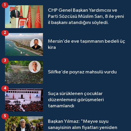
1
CHP Genel Başkan Yardımcısı ve
Parti Sözcüsü Müslim Sarı, 8 ile yeni
il başkanı atandığını söyledi.
2
Mersin’de eve taşınmanın bedeli üç
kira
3
Silifke’de poyraz mahsulü vurdu
4
Suça sürüklenen çocuklar
düzenlemesi görüşmeleri
tamamlandı
5
Başkan Yılmaz: "Meyve suyu
sanayisinin alım fiyatları yeniden