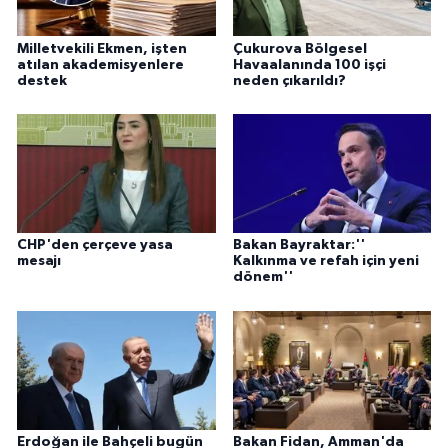
Milletvekili Ekmen, işten
Çukurova Bölgesel
atılan akademisyenlere
Havaalanında 100 işçi
destek
neden çıkarıldı?
CHP'den çerçeve yasa
Bakan Bayraktar:''
mesajı
Kalkınma ve refah için yeni
dönem''
Erdoğan ile Bahçeli bugün
Bakan Fidan, Amman'da