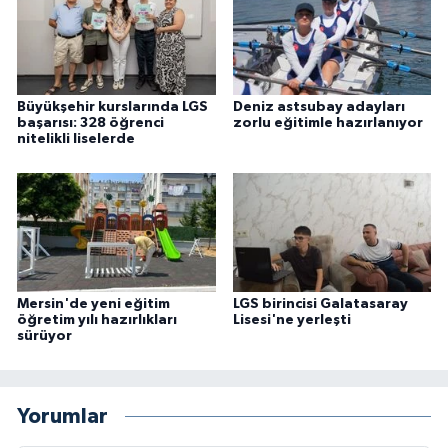
Büyükşehir kurslarında LGS
Deniz astsubay adayları
başarısı: 328 öğrenci
zorlu eğitimle hazırlanıyor
nitelikli liselerde
Mersin'de yeni eğitim
LGS birincisi Galatasaray
öğretim yılı hazırlıkları
Lisesi'ne yerleşti
sürüyor
Yorumlar