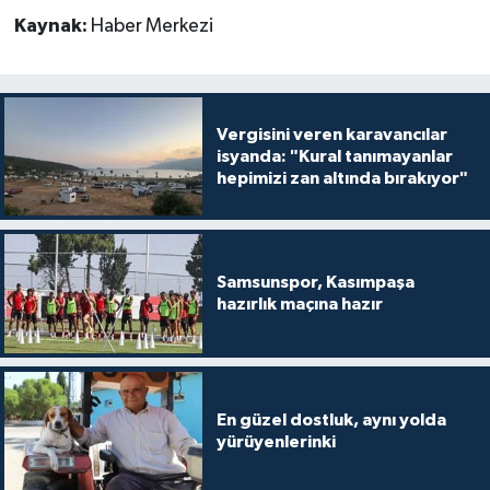
Kaynak:
Haber Merkezi
Vergisini veren karavancılar
isyanda: "Kural tanımayanlar
hepimizi zan altında bırakıyor"
Samsunspor, Kasımpaşa
hazırlık maçına hazır
En güzel dostluk, aynı yolda
yürüyenlerinki