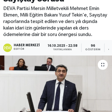
DEVA Partisi Mersin Milletvekili Mehmet Emin
Ekmen, Milli Eğitim Bakanı Yusuf Tekin'e, Sayıştay
raporlarında tespit edilen ve ders yılı dışında
kalan idari izin günlerinde yapılan ek ders
ödemelerine dair bir soru önergesi sundu.
HABER MERKEZI
16.10.2025 - 22:58
96
EDITÖR
YAYINLANMA
GÖSTERIM
OK