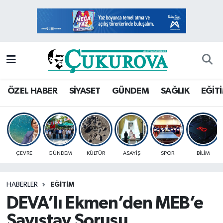
Mersin Nöbetçi Eczaneler
Mersin Hava Durumu
Mersin Namaz Vakitleri
ÖZEL HABER
SİYASET
GÜNDEM
SAĞLIK
EĞİT
Mersin Trafik Yoğunluk Haritası
Süper Lig Puan Durumu ve Fikstür
ÇEVRE
GÜNDEM
KÜLTÜR
ASAYİŞ
SPOR
BİLİM
Tüm Manşetler
HABERLER
EĞİTİM
Son Dakika Haberleri
DEVA’lı Ekmen’den MEB’e
Haber Arşivi
Sayıştay Sorusu