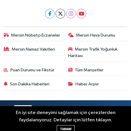
Mersin Nöbetçi Eczaneler
Mersin Hava Durumu
Mersin Namaz Vakitleri
Mersin Trafik Yoğunluk
Haritası
Puan Durumu ve Fikstür
Tüm Manşetler
Son Dakika Haberleri
Haber Arşivi
RSS
Copyright © 2025. Her hakkı saklıdır.
En iyi site deneyimi sağlamak için çerezlerden
faydalanıyoruz. Detaylar için lütfen tıklayın.
Haber Yazılımı:
TE Bilişim
TAMAM