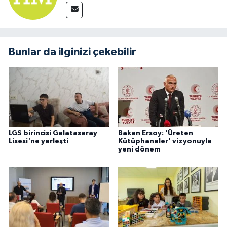
Bunlar da ilginizi çekebilir
LGS birincisi Galatasaray
Bakan Ersoy: 'Üreten
Lisesi'ne yerleşti
Kütüphaneler' vizyonuyla
yeni dönem