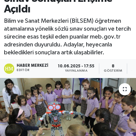
Açıldı
Bilim ve Sanat Merkezleri (BİLSEM) öğretmen
atamalarına yönelik sözlü sınav sonuçları ve tercih
sürecine esas teşkil eden puanlar meb.gov.tr
adresinden duyuruldu. Adaylar, heyecanla
bekledikleri sonuçlara artık ulaşabilirler.
HABER MERKEZI
10.06.2025 - 17:55
8
EDITÖR
YAYINLANMA
GÖSTERIM
O