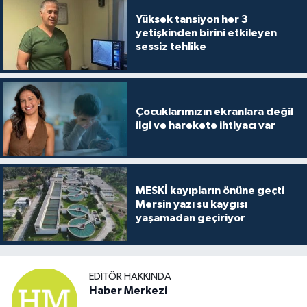
Yüksek tansiyon her 3
yetişkinden birini etkileyen
sessiz tehlike
Çocuklarımızın ekranlara değil
ilgi ve harekete ihtiyacı var
MESKİ kayıpların önüne geçti
Mersin yazı su kaygısı
yaşamadan geçiriyor
EDITÖR HAKKINDA
Haber Merkezi