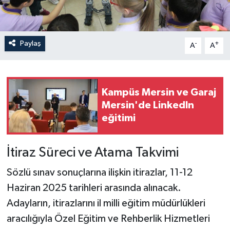
Paylaş
-
+
A
A
Kampüs Mersin ve Garaj
Mersin'de LinkedIn
eğitimi
İtiraz Süreci ve Atama Takvimi
Sözlü sınav sonuçlarına ilişkin itirazlar, 11-12
Haziran 2025 tarihleri arasında alınacak.
Adayların, itirazlarını il milli eğitim müdürlükleri
aracılığıyla Özel Eğitim ve Rehberlik Hizmetleri