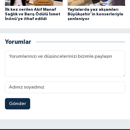
İlk kez verilen Akif Manaf
Yaylalarda yaz akşamları
Sağlık ve Barış Ödülü İsmet
Büyükşehir’in konserleriyle
İnönü’ye ithaf edildi
şenleniyor
Yorumlar
Gönder