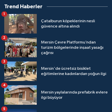
Trend Haberler
1
Çatalburun köpeklerinin nesli
güvence altına alındı
2
Mersin Çevre Platformu’ndan
turizm bölgelerinde inşaat yasağı
çağrısı
3
Mersin'de ücretsiz bisiklet
eğitimlerine kadınlardan yoğun ilgi
4
Mersin yaylalarında prefabrik evlere
ilgi büyüyor
5