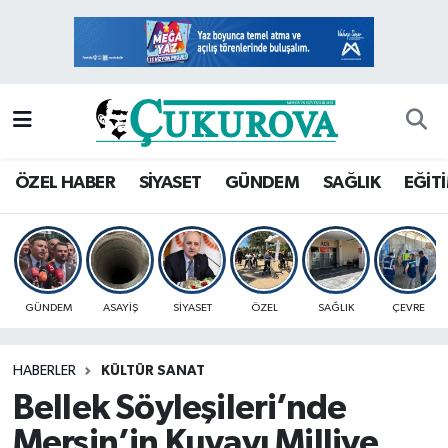
Mersin Nöbetçi Eczaneler
Mersin Hava Durumu
Mersin Namaz Vakitleri
ÖZEL HABER
SİYASET
GÜNDEM
SAĞLIK
EĞİT
Mersin Trafik Yoğunluk Haritası
Süper Lig Puan Durumu ve Fikstür
GÜNDEM
ASAYİŞ
SİYASET
ÖZEL
SAĞLIK
ÇEVRE
Tüm Manşetler
HABERLER
KÜLTÜR SANAT
Son Dakika Haberleri
Bellek Söyleşileri’nde
Haber Arşivi
Mersin’in Kuvayı Milliye