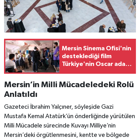
Mersin Sinema Ofisi'nin
desteklediği film
Türkiye'nin Oscar adayı
oldu
Mersin’in Milli Mücadeledeki Rolü
Anlatıldı
Gazeteci İbrahim Yalçıner, söyleşide Gazi
Mustafa Kemal Atatürk’ün önderliğinde yürütülen
Milli Mücadele sürecinde Kuvayı Milliye’nin
Mersin’deki örgütlenmesini, kentte ve bölgede