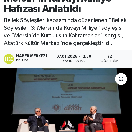
Hafızası Anlatıldı
Bellek Söyleşileri kapsamında düzenlenen “Bellek
Söyleşileri 3: Mersin’de Kuvayı Milliye” söyleşisi
ve “Mersin’de Kurtuluşun Kahramanları” sergisi,
Atatürk Kültür Merkezi’nde gerçekleştirildi.
HABER MERKEZI
07.01.2026 - 12:50
32
EDITÖR
YAYINLANMA
GÖSTERIM
OK