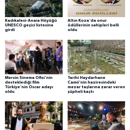
Kadıkalesi-Anaia Höyüğü
Altın Koza'da onur
UNESCO geçici listesine
ödüllerinin sahipleri belli
girdi
oldu
Mersin Sinema Ofisi'nin
Tarihi Haydarhane
desteklediği film
Camii'nin haziresindeki
Türkiye'nin Oscar adayı
mezar taşlarına zarar veren
oldu
şüpheli kaçtı