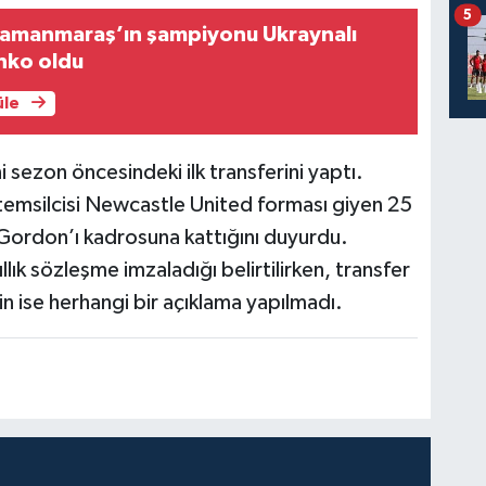
5
ramanmaraş’ın şampiyonu Ukraynalı
nko oldu
üle
 sezon öncesindeki ilk transferini yaptı.
g temsilcisi Newcastle United forması giyen 25
Gordon’ı kadrosuna kattığını duyurdu.
llık sözleşme imzaladığı belirtilirken, transfer
in ise herhangi bir açıklama yapılmadı.