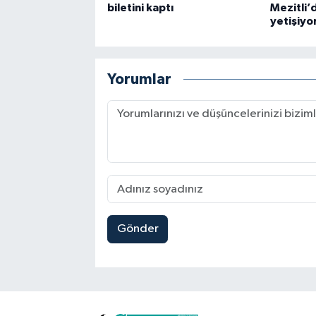
biletini kaptı
Mezitli’
yetişiyo
Yorumlar
Gönder