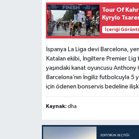
Tour Of Kah
Kyrylo Tsare
İçeriği Görünt
İspanya La Liga devi Barcelona, yeni
Katalan ekibi, İngiltere Premier Li
yaşındaki kanat oyuncusu Anthony 
Barcelona’nın İngiliz futbolcuyla 5 yı
için ödenen bonservis bedeline ilişk
Kaynak:
dha
EDITÖRÜN SEÇTIĞI