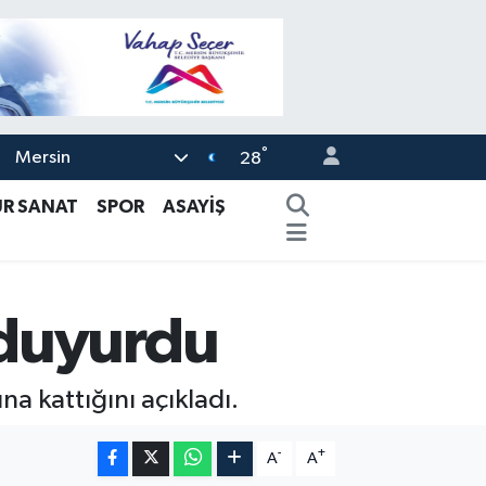
°
Mersin
28
ÜR SANAT
SPOR
ASAYİŞ
 duyurdu
 kattığını açıkladı.
-
+
A
A