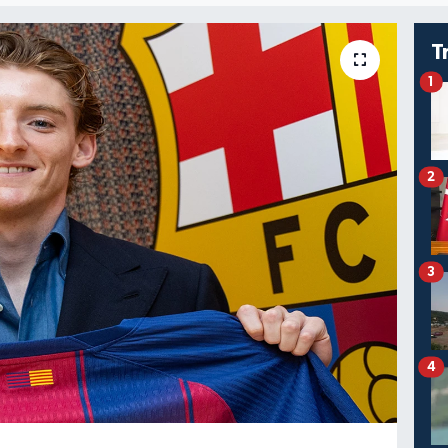
T
1
2
3
4