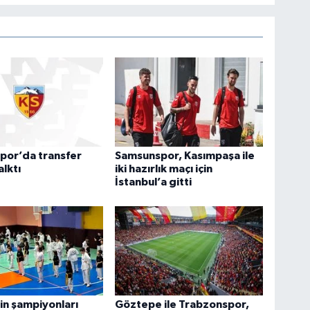
por’da transfer
Samsunspor, Kasımpaşa ile
alktı
iki hazırlık maçı için
İstanbul’a gitti
n şampiyonları
Göztepe ile Trabzonspor,