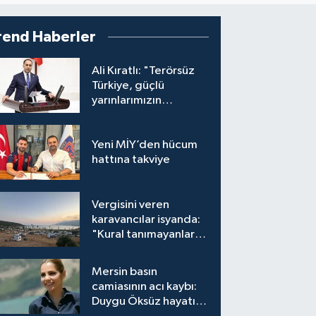
rend Haberler
Ali Kıratlı: "Terörsüz
Türkiye, güçlü
yarınlarımızın
teminatıdır"
Yeni MİY’den hücum
hattına takviye
Vergisini veren
karavancılar isyanda:
"Kural tanımayanlar
hepimizi zan altında
bırakıyor"
Mersin basın
camiasının acı kaybı:
Duygu Öksüz hayatını