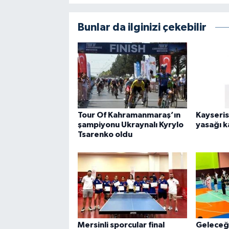
Bunlar da ilginizi çekebilir
Tour Of Kahramanmaraş’ın
Kayseris
şampiyonu Ukraynalı Kyrylo
yasağı k
Tsarenko oldu
Mersinli sporcular final
Geleceği