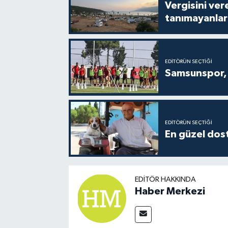
Vergisini ver
tanımayanlar 
EDITÖRÜN SEÇTIĞI
Samsunspor, 
EDITÖRÜN SEÇTIĞI
En güzel dost
EDITÖR HAKKINDA
Haber Merkezi