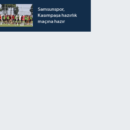
kaybetti
Samsunspor,
Kasımpaşa hazırlık
maçına hazır