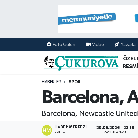
Mersin Nöbetçi Eczaneler
Mersin Hava Durumu
Foto Galeri
Video
Yazarlar
Mersin Namaz Vakitleri
ÖZEL
RESMİ
Mersin Trafik Yoğunluk Haritası
HABERLER
SPOR
Süper Lig Puan Durumu ve Fikstür
Barcelona, 
Tüm Manşetler
Barcelona, Newcastle United 
Son Dakika Haberleri
HABER MERKEZI
29.05.2026 - 23:18
EDITÖR
Haber Arşivi
YAYINLANMA