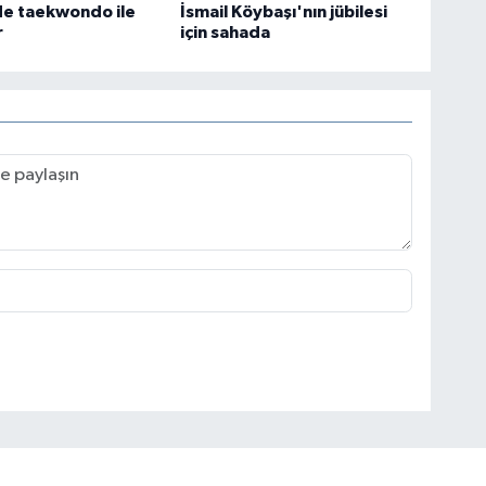
de taekwondo ile
İsmail Köybaşı'nın jübilesi
r
için sahada