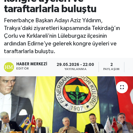
taraftarlarla buluştu
Fenerbahçe Başkan Adayı Aziz Yıldırım,
Trakya’daki ziyaretleri kapsamında Tekirdağ’ın
Çorlu ve Kırklareli’nin Lüleburgaz ilçesinin
ardından Edirne’ye gelerek kongre üyeleri ve
taraftarlarla buluştu.
HABER MERKEZI
29.05.2026 - 22:00
2
EDITÖR
YAYINLANMA
PAYLAŞIM
G