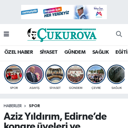
Mersin Nöbetçi Eczaneler
Mersin Hava Durumu
Mersin Namaz Vakitleri
ÖZEL HABER
SİYASET
GÜNDEM
SAĞLIK
EĞİT
Mersin Trafik Yoğunluk Haritası
Süper Lig Puan Durumu ve Fikstür
SPOR
ASAYİŞ
SİYASET
GÜNDEM
ÇEVRE
SAĞLIK
Tüm Manşetler
HABERLER
SPOR
Son Dakika Haberleri
Aziz Yıldırım, Edirne’de
Haber Arşivi
kongre üyeleri ve