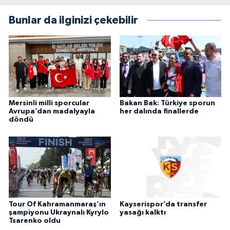
Bunlar da ilginizi çekebilir
Mersinli milli sporcular
Bakan Bak: Türkiye sporun
Avrupa’dan madalyayla
her dalında finallerde
döndü
Tour Of Kahramanmaraş’ın
Kayserispor’da transfer
şampiyonu Ukraynalı Kyrylo
yasağı kalktı
Tsarenko oldu