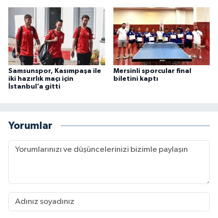
Samsunspor, Kasımpaşa ile
Mersinli sporcular final
iki hazırlık maçı için
biletini kaptı
İstanbul’a gitti
Yorumlar