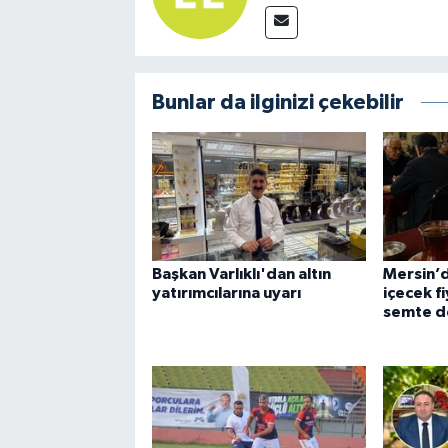
Bunlar da ilginizi çekebilir
Başkan Varlıklı'dan altın
Mersin’
yatırımcılarına uyarı
içecek f
semte d