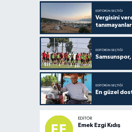
EDITÖRÜN SEÇTIĞI
Vergisini ver
tanımayanlar 
EDITÖRÜN SEÇTIĞI
Samsunspor, 
EDITÖRÜN SEÇTIĞI
En güzel dost
EDITÖR
Emek Ezgi Kıdış