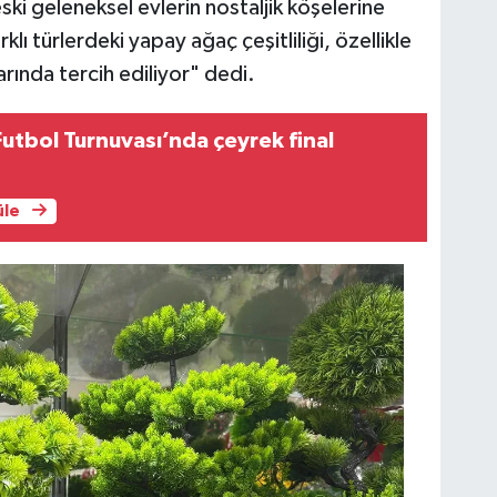
ski geleneksel evlerin nostaljik köşelerine
ı türlerdeki yapay ağaç çeşitliliği, özellikle
arında tercih ediliyor" dedi.
utbol Turnuvası’nda çeyrek final
üle