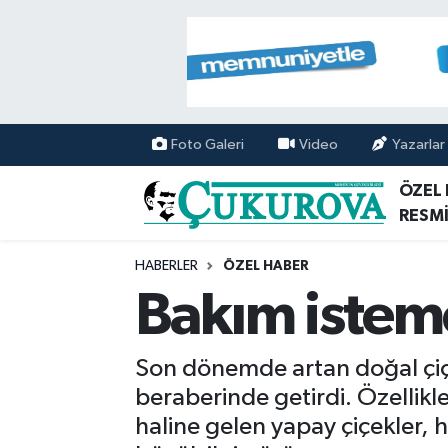
Mersin Nöbetçi Eczaneler
Mersin Hava Durumu
Foto Galeri
Video
Yazarlar
Mersin Namaz Vakitleri
ÖZEL
RESMİ
Mersin Trafik Yoğunluk Haritası
HABERLER
ÖZEL HABER
Süper Lig Puan Durumu ve Fikstür
Bakım istem
Tüm Manşetler
Son dönemde artan doğal çiçe
Son Dakika Haberleri
beraberinde getirdi. Özellikle
haline gelen yapay çiçekler,
Haber Arşivi