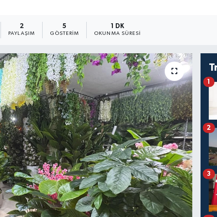
2
5
1 DK
PAYLAŞIM
GÖSTERIM
OKUNMA SÜRESI
T
1
2
3