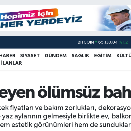
DOLAR
47,7106
%0.17
EURO
55,1652
%0.27
 HABER
SİYASET
GÜNDEM
SAĞLIK
EĞİTİM
KÜLT
 İLANLAR
STERLİN
64,4046
%0.35
GRAM ALTIN
6648.99
%2.59
BİST100
13.773
%-19
eyen ölümsüz bah
BITCOIN
65.130,04
%1.2
k fiyatları ve bakım zorlukları, dekorasyo
 yaz aylarının gelmesiyle birlikte ev, balk
 hem estetik görünümleri hem de sunduklar