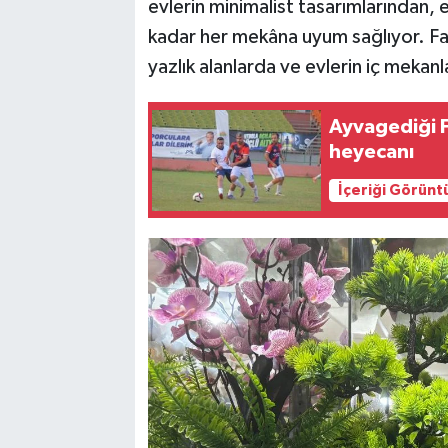
evlerin minimalist tasarımlarından, e
kadar her mekâna uyum sağlıyor. Farkl
yazlık alanlarda ve evlerin iç mekanl
Ayvagediği F
heyecanı
İçeriği Görünt