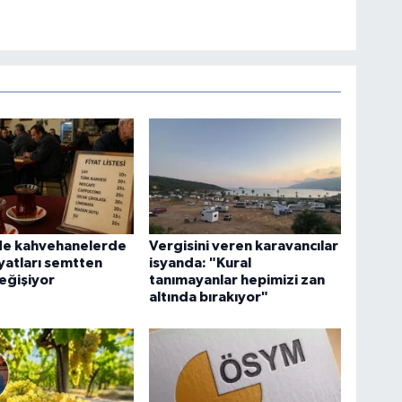
de kahvehanelerde
Vergisini veren karavancılar
iyatları semtten
isyanda: "Kural
eğişiyor
tanımayanlar hepimizi zan
altında bırakıyor"