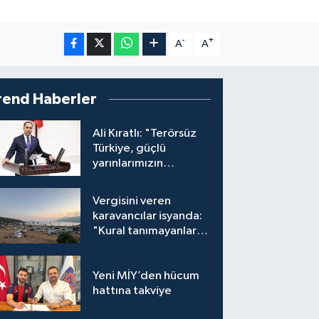
-
+
A
A
rend Haberler
Ali Kıratlı: "Terörsüz
Türkiye, güçlü
yarınlarımızın
teminatıdır"
Vergisini veren
karavancılar isyanda:
"Kural tanımayanlar
hepimizi zan altında
bırakıyor"
Yeni MİY’den hücum
hattına takviye