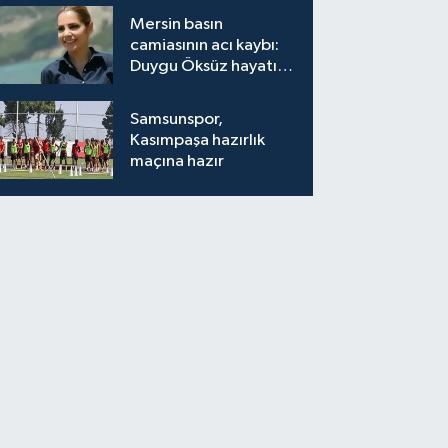
Mersin basın
camiasının acı kaybı:
Duygu Öksüz hayatını
kaybetti
Samsunspor,
Kasımpaşa hazırlık
maçına hazır