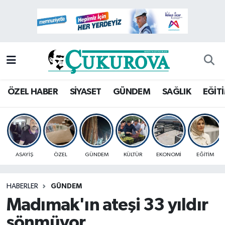
Mersin Nöbetçi Eczaneler
Mersin Hava Durumu
Mersin Namaz Vakitleri
ÖZEL HABER
SİYASET
GÜNDEM
SAĞLIK
EĞİT
Mersin Trafik Yoğunluk Haritası
Süper Lig Puan Durumu ve Fikstür
ASAYİŞ
ÖZEL
GÜNDEM
KÜLTÜR
EKONOMİ
EĞİTİM
Tüm Manşetler
HABERLER
GÜNDEM
Son Dakika Haberleri
Madımak'ın ateşi 33 yıldır
Haber Arşivi
sönmüyor