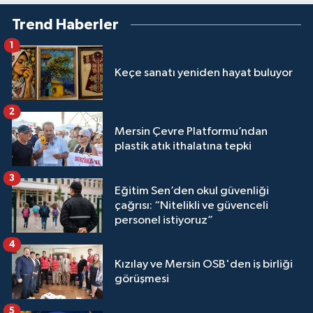
Trend Haberler
1
Keçe sanatı yeniden hayat buluyor
2
Mersin Çevre Platformu’ndan
plastik atık ithalatına tepki
3
Eğitim Sen’den okul güvenliği
çağrısı: “Nitelikli ve güvenceli
personel istiyoruz”
4
Kızılay ve Mersin OSB'den iş birliği
görüşmesi
5