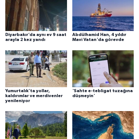
Diyarbakır’da aynı ev 9 saat
Abdülhamid Han, 4 yıldır
arayla 2 kez yandı
Mavi Vatan'da görevde
Yumurtalık’ta yollar,
'Sahte e-tebligat tuzağına
kaldırımlar ve merdivenler
düşmeyin'
yenileniyor