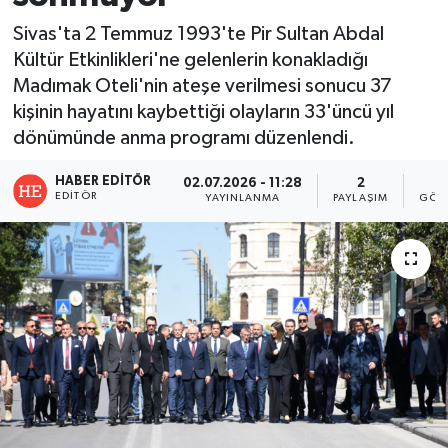
Sivas'ta 2 Temmuz 1993'te Pir Sultan Abdal
Kültür Etkinlikleri'ne gelenlerin konakladığı
Madımak Oteli'nin ateşe verilmesi sonucu 37
kişinin hayatını kaybettiği olayların 33'üncü yıl
dönümünde anma programı düzenlendi.
HABER EDITÖR
02.07.2026 - 11:28
2
5
EDITÖR
YAYINLANMA
PAYLAŞIM
GÖS