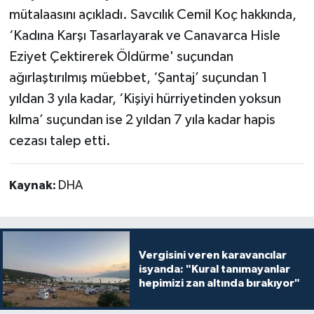
mütalaasını açıkladı. Savcılık Cemil Koç hakkında,
‘Kadına Karşı Tasarlayarak ve Canavarca Hisle
Eziyet Çektirerek Öldürme' suçundan
ağırlaştırılmış müebbet, ‘Şantaj’ suçundan 1
yıldan 3 yıla kadar, ‘Kişiyi hürriyetinden yoksun
kılma’ suçundan ise 2 yıldan 7 yıla kadar hapis
cezası talep etti.
Kaynak:
DHA
Vergisini veren karavancılar
isyanda: "Kural tanımayanlar
hepimizi zan altında bırakıyor"