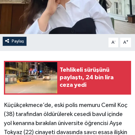
Paylaş
-
+
A
A
Tehlikeli sürüşünü
paylaştı, 24 bin lira
ceza yedi
Küçükçekmece’de, eski polis memuru Cemil Koç
(38) tarafından öldürülerek cesedi bavul içinde
yol kenarına bırakılan üniversite öğrencisi Ayşe
Tokyaz (22) cinayeti davasında savcı esasa ilişkin