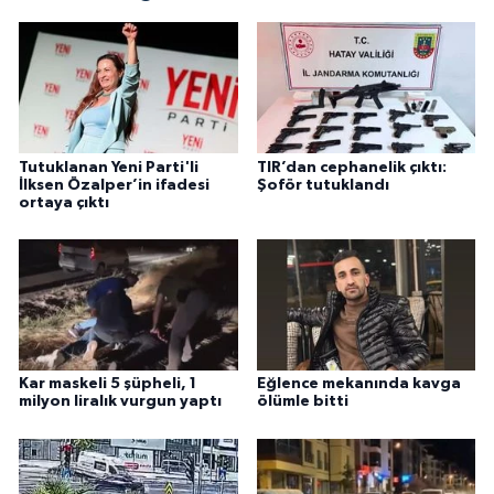
Tutuklanan Yeni Parti'li
TIR’dan cephanelik çıktı:
İlksen Özalper’in ifadesi
Şoför tutuklandı
ortaya çıktı
Kar maskeli 5 şüpheli, 1
Eğlence mekanında kavga
milyon liralık vurgun yaptı
ölümle bitti