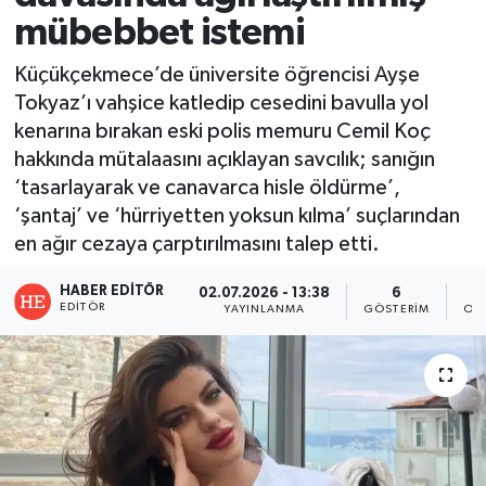
mübebbet istemi
Küçükçekmece’de üniversite öğrencisi Ayşe
Tokyaz’ı vahşice katledip cesedini bavulla yol
kenarına bırakan eski polis memuru Cemil Koç
hakkında mütalaasını açıklayan savcılık; sanığın
‘tasarlayarak ve canavarca hisle öldürme’,
‘şantaj’ ve ‘hürriyetten yoksun kılma’ suçlarından
en ağır cezaya çarptırılmasını talep etti.
HABER EDITÖR
02.07.2026 - 13:38
6
EDITÖR
YAYINLANMA
GÖSTERIM
OK