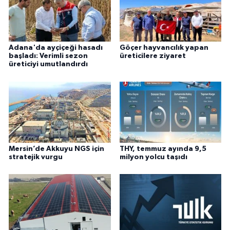
Adana'da ayçiçeği hasadı
Göçer hayvancılık yapan
başladı: Verimli sezon
üreticilere ziyaret
üreticiyi umutlandırdı
Mersin’de Akkuyu NGS için
THY, temmuz ayında 9,5
stratejik vurgu
milyon yolcu taşıdı