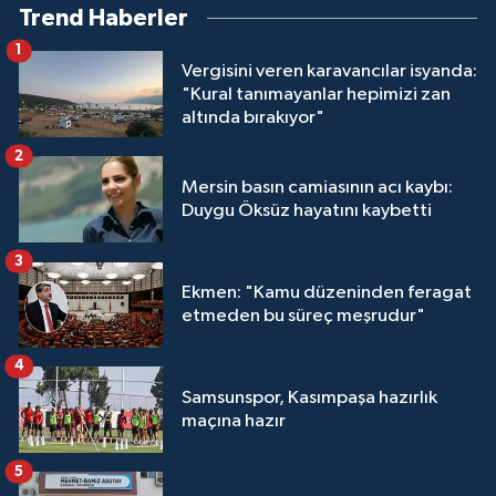
Trend Haberler
1
Vergisini veren karavancılar isyanda:
"Kural tanımayanlar hepimizi zan
altında bırakıyor"
2
Mersin basın camiasının acı kaybı:
Duygu Öksüz hayatını kaybetti
3
Ekmen: "Kamu düzeninden feragat
etmeden bu süreç meşrudur"
4
Samsunspor, Kasımpaşa hazırlık
maçına hazır
5