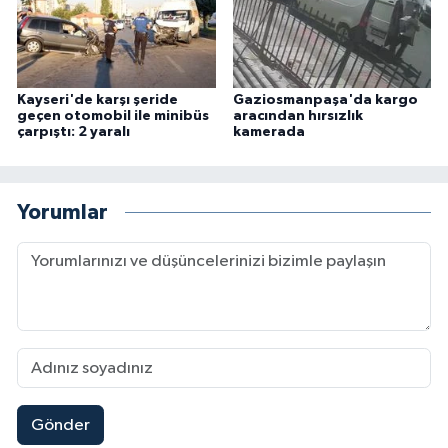
Kayseri'de karşı şeride
Gaziosmanpaşa'da kargo
geçen otomobil ile minibüs
aracından hırsızlık
çarpıştı: 2 yaralı
kamerada
Yorumlar
Gönder