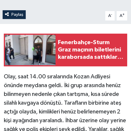
Paylaş
-
+
A
A
Fenerbahçe-Sturm
Graz maçının biletlerini
karaborsada sattıkları
iddia edilen 2 şüpheli
tutuklandı
Olay, saat 14.00 sıralarında Kozan Adliyesi
önünde meydana geldi. İki grup arasında henüz
bilinmeyen nedenle çıkan tartışma, kısa sürede
silahlı kavgaya dönüştü. Tarafların birbirine ateş
açtığı olayda, kimlikleri henüz belirlenemeyen 2
kişi ayağından yaralandı. İhbar üzerine olay yerine
sağlık ve polis ekipleri sevk edildi. Yaralılar, sağlık