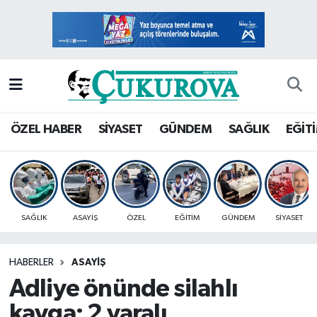
Mersin Nöbetçi Eczaneler
Mersin Hava Durumu
Mersin Namaz Vakitleri
ÖZEL HABER
SİYASET
GÜNDEM
SAĞLIK
EĞİT
Mersin Trafik Yoğunluk Haritası
Süper Lig Puan Durumu ve Fikstür
SAĞLIK
ASAYİŞ
ÖZEL
EĞİTİM
GÜNDEM
SİYASET
Tüm Manşetler
HABERLER
ASAYİŞ
Son Dakika Haberleri
Adliye önünde silahlı
Haber Arşivi
kavga; 2 yaralı