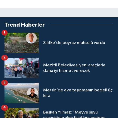
Trend Haberler
1
Silifke’de poyraz mahsulü vurdu
2
Mezitli Belediyesi yeni araçlarla
daha iyi hizmet verecek
3
Mersin’de eve taşınmanın bedeli üç
kira
4
Başkan Yılmaz: "Meyve suyu
sanayisinin alım fiyatları yeniden