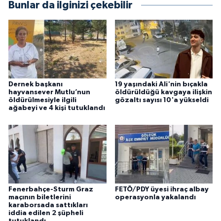
Bunlar da ilginizi çekebilir
Dernek başkanı
19 yaşındaki Ali'nin bıçakla
hayvansever Mutlu’nun
öldürüldüğü kavgaya ilişkin
öldürülmesiyle ilgili
gözaltı sayısı 10'a yükseldi
ağabeyi ve 4 kişi tutuklandı
Fenerbahçe-Sturm Graz
FETÖ/PDY üyesi ihraç albay
maçının biletlerini
operasyonla yakalandı
karaborsada sattıkları
iddia edilen 2 şüpheli
tutuklandı