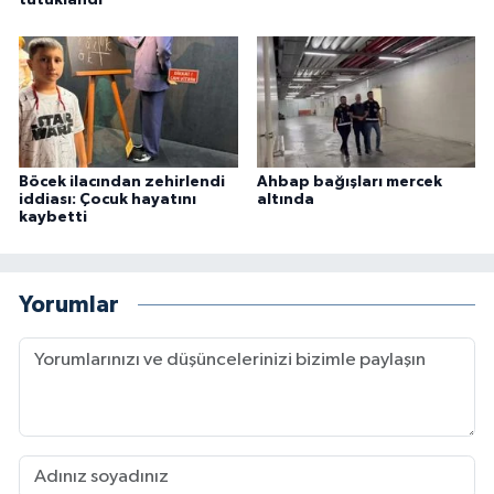
Böcek ilacından zehirlendi
Ahbap bağışları mercek
iddiası: Çocuk hayatını
altında
kaybetti
Yorumlar