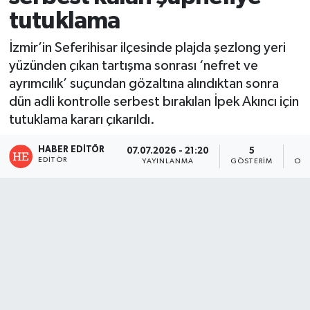
tutuklama
İzmir’in Seferihisar ilçesinde plajda şezlong yeri
yüzünden çıkan tartışma sonrası ‘nefret ve
ayrımcılık’ suçundan gözaltına alındıktan sonra
dün adli kontrolle serbest bırakılan İpek Akıncı için
tutuklama kararı çıkarıldı.
HABER EDITÖR
07.07.2026 - 21:20
5
EDITÖR
YAYINLANMA
GÖSTERIM
OKU