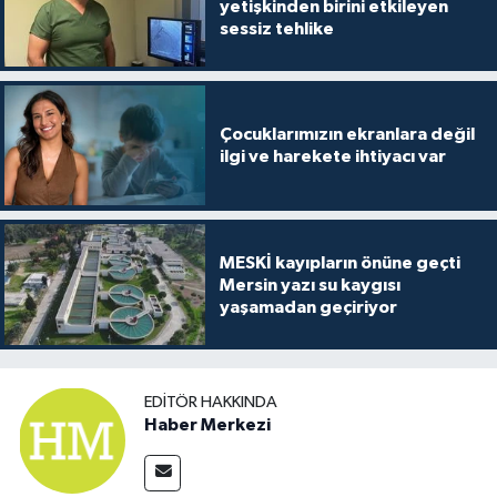
yetişkinden birini etkileyen
sessiz tehlike
Çocuklarımızın ekranlara değil
ilgi ve harekete ihtiyacı var
MESKİ kayıpların önüne geçti
Mersin yazı su kaygısı
yaşamadan geçiriyor
EDITÖR HAKKINDA
Haber Merkezi