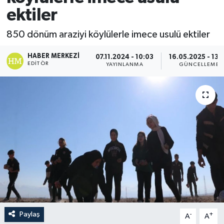
ektiler
850 dönüm araziyi köylülerle imece usulü ektiler
HABER MERKEZI
07.11.2024 - 10:03
16.05.2025 - 13:
EDITÖR
YAYINLANMA
GÜNCELLEME
Paylaş
-
+
A
A