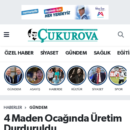
Mersin Nöbetçi Eczaneler
Mersin Hava Durumu
Mersin Namaz Vakitleri
ÖZEL HABER
SİYASET
GÜNDEM
SAĞLIK
EĞİT
Mersin Trafik Yoğunluk Haritası
Süper Lig Puan Durumu ve Fikstür
GÜNDEM
ASAYİŞ
HABERDE
KÜLTÜR
SİYASET
SPOR
Tüm Manşetler
HABERLER
GÜNDEM
Son Dakika Haberleri
4 Maden Ocağında Üretim
Haber Arşivi
Durduruldu