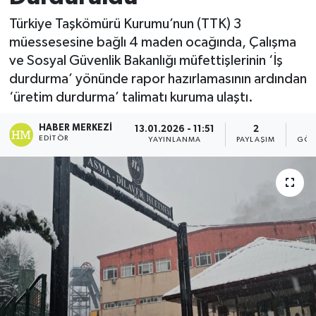
Türkiye Taşkömürü Kurumu’nun (TTK) 3
müessesesine bağlı 4 maden ocağında, Çalışma
ve Sosyal Güvenlik Bakanlığı müfettişlerinin ‘İş
durdurma’ yönünde rapor hazırlamasının ardından
‘üretim durdurma’ talimatı kuruma ulaştı.
HABER MERKEZI
13.01.2026 - 11:51
2
EDITÖR
YAYINLANMA
PAYLAŞIM
GÖS