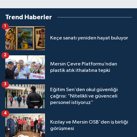
Trend Haberler
1
Keçe sanatı yeniden hayat buluyor
2
Mersin Çevre Platformu’ndan
plastik atık ithalatına tepki
3
Eğitim Sen’den okul güvenliği
çağrısı: “Nitelikli ve güvenceli
personel istiyoruz”
4
Kızılay ve Mersin OSB'den iş birliği
görüşmesi