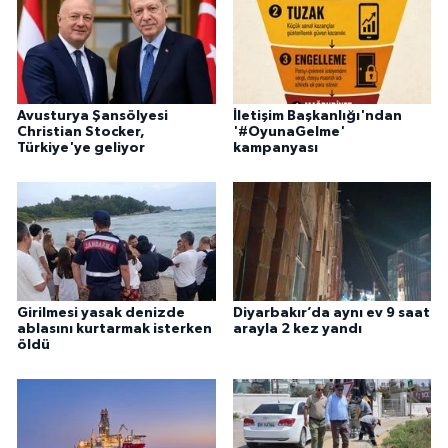
Avusturya Şansölyesi
İletişim Başkanlığı'ndan
Christian Stocker,
'#OyunaGelme'
Türkiye'ye geliyor
kampanyası
Girilmesi yasak denizde
Diyarbakır’da aynı ev 9 saat
ablasını kurtarmak isterken
arayla 2 kez yandı
öldü