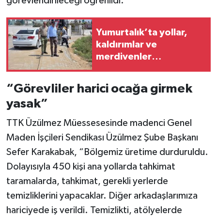
görevlendirileceği öğrenildi.
Yumurtalık’ta yollar,
kaldırımlar ve
merdivenler
yenileniyor
“Görevliler harici ocağa girmek
yasak”
TTK Üzülmez Müessesesinde madenci Genel
Maden İşçileri Sendikası Üzülmez Şube Başkanı
Sefer Karakabak, “Bölgemiz üretime durduruldu.
Dolayısıyla 450 kişi ana yollarda tahkimat
taramalarda, tahkimat, gerekli yerlerde
temizliklerini yapacaklar. Diğer arkadaşlarımıza
hariciyede iş verildi. Temizlikti, atölyelerde