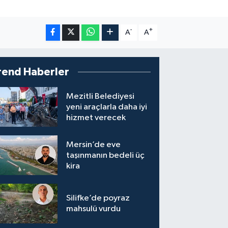
-
+
A
A
rend Haberler
Mezitli Belediyesi
yeni araçlarla daha iyi
hizmet verecek
Mersin’de eve
taşınmanın bedeli üç
kira
Silifke’de poyraz
mahsulü vurdu