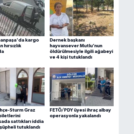
anpaşa'da kargo
Dernek başkanı
 hırsızlık
hayvansever Mutlu’nun
da
öldürülmesiyle ilgili ağabeyi
ve 4 kişi tutuklandı
hçe-Sturm Graz
FETÖ/PDY üyesi ihraç albay
iletlerini
operasyonla yakalandı
ada sattıkları iddia
 şüpheli tutuklandı