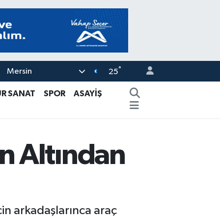
°
Mersin
25
ÜR SANAT
SPOR
ASAYİŞ
n Altından
in arkadaşlarınca araç