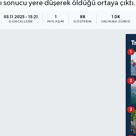
 sonucu yere düşerek öldüğü ortaya çıktı.
05.11.2025 - 15:21
1
88
1 DK
GÜNCELLEME
PAYLAŞIM
GÖSTERIM
OKUNMA SÜRESI
T
1
2
3