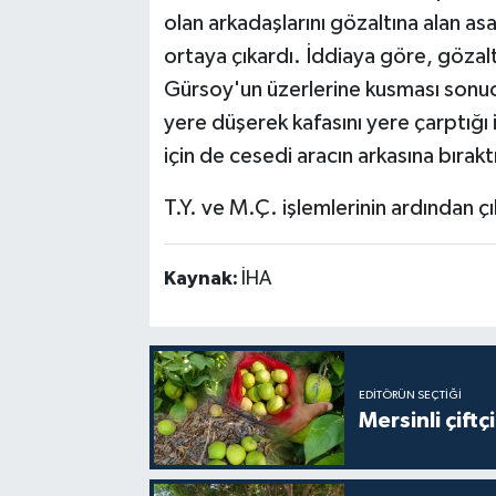
olan arkadaşlarını gözaltına alan as
ortaya çıkardı. İddiaya göre, gözalt
Gürsoy'un üzerlerine kusması sonucu
yere düşerek kafasını yere çarptığı 
için de cesedi aracın arkasına bıraktı
T.Y. ve M.Ç. işlemlerinin ardından ç
Kaynak:
İHA
EDITÖRÜN SEÇTIĞI
Mersinli çift