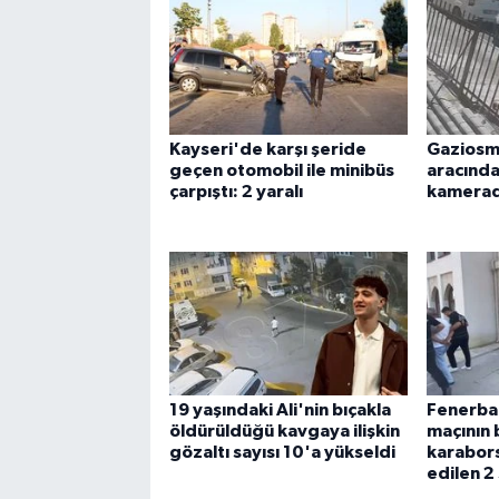
Kayseri'de karşı şeride
Gaziosm
geçen otomobil ile minibüs
aracından
çarpıştı: 2 yaralı
kamera
19 yaşındaki Ali'nin bıçakla
Fenerba
öldürüldüğü kavgaya ilişkin
maçının b
gözaltı sayısı 10'a yükseldi
karabors
edilen 2