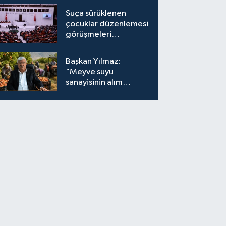
Suça sürüklenen
çocuklar düzenlemesi
görüşmeleri
tamamlandı
Başkan Yılmaz:
"Meyve suyu
sanayisinin alım
fiyatları yeniden
değerlendirilmeli''