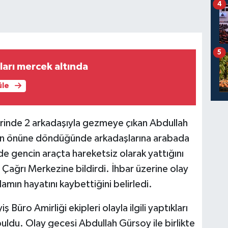
4
5
arı mercek altında
üle
erinde 2 arkadaşıyla gezmeye çıkan Abdullah
nin önüne döndüğünde arkadaşlarına arabada
de gencin araçta hareketsiz olarak yattığını
Çağrı Merkezine bildirdi. İhbar üzerine olay
amın hayatını kaybettiğini belirledi.
Büro Amirliği ekipleri olayla ilgili yaptıkları
uldu. Olay gecesi Abdullah Gürsoy ile birlikte