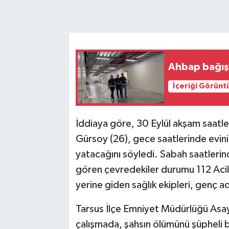
Ahbap bağışl
İçeriği Görünt
İddiaya göre, 30 Eylül akşam saatl
Gürsoy (26), gece saatlerinde evi
yatacağını söyledi. Sabah saatlerin
gören çevredekiler durumu 112 Acil 
yerine giden sağlık ekipleri, genç ad
Tarsus İlçe Emniyet Müdürlüğü Asayiş 
çalışmada, şahsın ölümünü şüpheli b