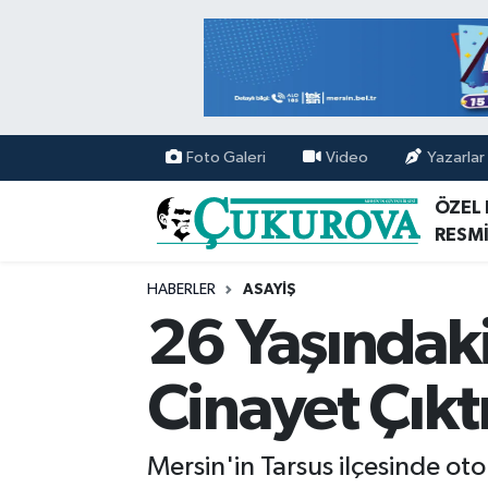
Mersin Nöbetçi Eczaneler
Mersin Hava Durumu
Foto Galeri
Video
Yazarlar
Mersin Namaz Vakitleri
ÖZEL
RESMİ
Mersin Trafik Yoğunluk Haritası
HABERLER
ASAYİŞ
Süper Lig Puan Durumu ve Fikstür
26 Yaşındak
Tüm Manşetler
Cinayet Çıkt
Son Dakika Haberleri
Mersin'in Tarsus ilçesinde o
Haber Arşivi