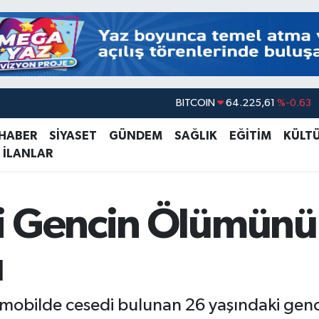
BITCOIN
64.225,61
%-0.63
DOLAR
47,7143
%0.16
 HABER
SİYASET
GÜNDEM
SAĞLIK
EĞİTİM
KÜLT
 İLANLAR
EURO
55,0317
%-0.02
STERLİN
64,2463
%0.07
GRAM ALTIN
6510.40
%0.45
i Gencin Ölümünü
BİST100
13.799
%70
ı
tomobilde cesedi bulunan 26 yaşındaki genc