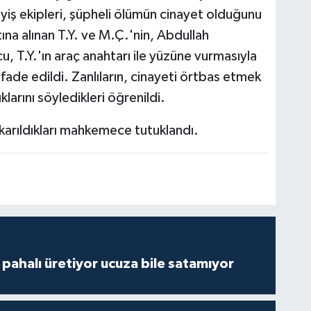
ayiş ekipleri, şüpheli ölümün cinayet olduğunu
ına alınan T.Y. ve M.Ç.'nin, Abdullah
, T.Y.'ın araç anahtarı ile yüzüne vurmasıyla
ifade edildi. Zanlıların, cinayeti örtbas etmek
klarını söyledikleri öğrenildi.
ıkarıldıkları mahkemece tutuklandı.
çi pahalı üretiyor ucuza bile satamıyor