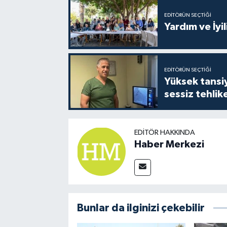
EDITÖRÜN SEÇTIĞI
Yardım ve İyil
EDITÖRÜN SEÇTIĞI
Yüksek tansiy
sessiz tehlik
EDITÖR HAKKINDA
Haber Merkezi
Bunlar da ilginizi çekebilir