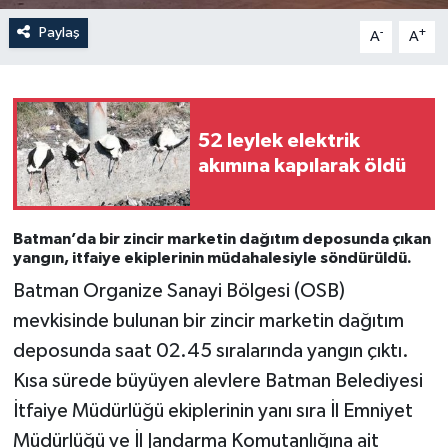
Paylaş
-
+
A
A
52 leylek elektrik
akımına kapılarak öldü
Batman’da bir zincir marketin dağıtım deposunda çıkan
yangın, itfaiye ekiplerinin müdahalesiyle söndürüldü.
Batman Organize Sanayi Bölgesi (OSB)
mevkisinde bulunan bir zincir marketin dağıtım
deposunda saat 02.45 sıralarında yangın çıktı.
Kısa sürede büyüyen alevlere Batman Belediyesi
İtfaiye Müdürlüğü ekiplerinin yanı sıra İl Emniyet
Müdürlüğü ve İl Jandarma Komutanlığına ait