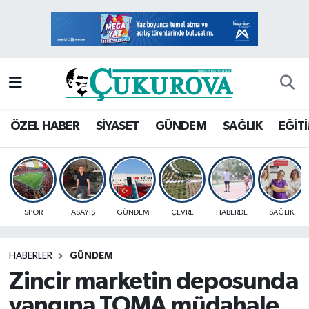
Mersin Nöbetçi Eczaneler
Mersin Hava Durumu
Mersin Namaz Vakitleri
ÖZEL HABER
SİYASET
GÜNDEM
SAĞLIK
EĞİT
Mersin Trafik Yoğunluk Haritası
Süper Lig Puan Durumu ve Fikstür
SPOR
ASAYİŞ
GÜNDEM
ÇEVRE
HABERDE
SAĞLIK
Tüm Manşetler
HABERLER
GÜNDEM
Son Dakika Haberleri
Zincir marketin deposunda
Haber Arşivi
yangına TOMA müdahale