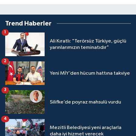
Trend Haberler
1
Ali Kıratlı: "Terörsüz Türkiye, güçlü
yarınlarımızın teminatıdır"
2
Yeni MİY’den hücum hattına takviye
3
Silifke’de poyraz mahsulü vurdu
4
Mezitli Belediyesi yeni araçlarla
daha iyi hizmet verecek