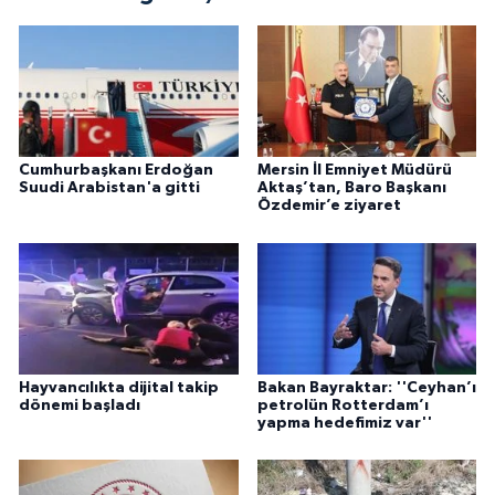
Cumhurbaşkanı Erdoğan
Mersin İl Emniyet Müdürü
Suudi Arabistan'a gitti
Aktaş’tan, Baro Başkanı
Özdemir’e ziyaret
Hayvancılıkta dijital takip
Bakan Bayraktar: ''Ceyhan’ı
dönemi başladı
petrolün Rotterdam’ı
yapma hedefimiz var''