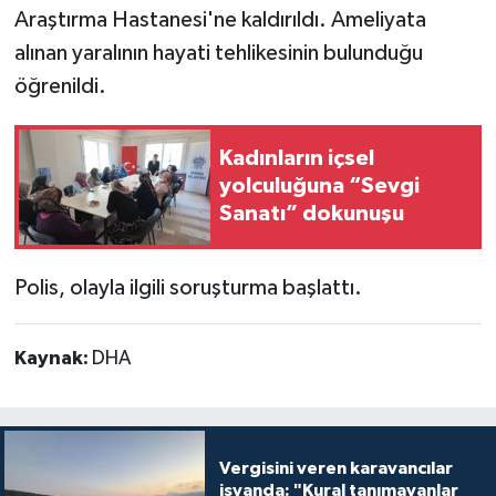
Araştırma Hastanesi'ne kaldırıldı. Ameliyata
alınan yaralının hayati tehlikesinin bulunduğu
öğrenildi.
Kadınların içsel
yolculuğuna “Sevgi
Sanatı” dokunuşu
Polis, olayla ilgili soruşturma başlattı.
Kaynak:
DHA
Vergisini veren karavancılar
isyanda: "Kural tanımayanlar