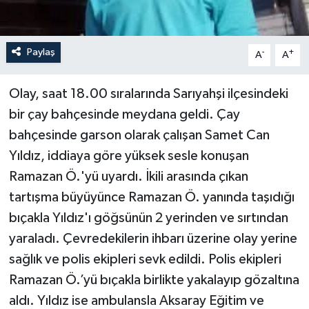
Paylaş
-
+
A
A
Olay, saat 18.00 sıralarında Sarıyahşi ilçesindeki
bir çay bahçesinde meydana geldi. Çay
bahçesinde garson olarak çalışan Samet Can
Yıldız, iddiaya göre yüksek sesle konuşan
Ramazan Ö.'yü uyardı. İkili arasında çıkan
tartışma büyüyünce Ramazan Ö. yanında taşıdığı
bıçakla Yıldız'ı göğsünün 2 yerinden ve sırtından
yaraladı. Çevredekilerin ihbarı üzerine olay yerine
sağlık ve polis ekipleri sevk edildi. Polis ekipleri
Ramazan Ö.’yü bıçakla birlikte yakalayıp gözaltına
aldı. Yıldız ise ambulansla Aksaray Eğitim ve