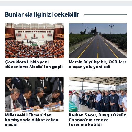
Bunlar da ilginizi çekebilir
Çocuklara ilişkin yeni
Mersin Büyükşehir, OSB’lere
düzenleme Meclis’ten geçti
ulaşan yolu yeniledi
Milletvekili Ekmen’den
Başkan Seçer, Duygu Öksüz
komisyonda dikkat çeken
Canova’nın cenaze
mesaj
törenine katıldı