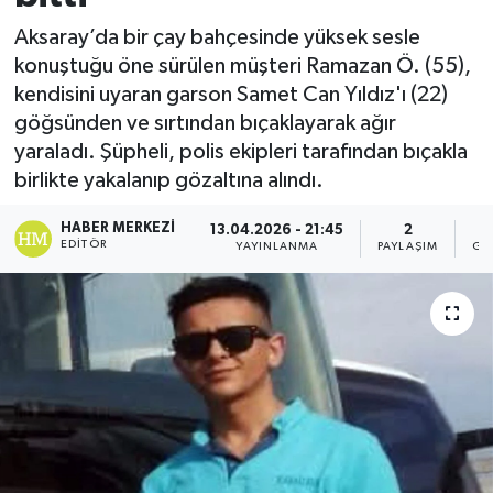
Aksaray’da bir çay bahçesinde yüksek sesle
konuştuğu öne sürülen müşteri Ramazan Ö. (55),
kendisini uyaran garson Samet Can Yıldız'ı (22)
göğsünden ve sırtından bıçaklayarak ağır
yaraladı. Şüpheli, polis ekipleri tarafından bıçakla
birlikte yakalanıp gözaltına alındı.
HABER MERKEZI
13.04.2026 - 21:45
2
EDITÖR
YAYINLANMA
PAYLAŞIM
GÖ