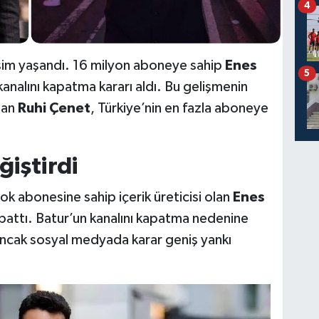
4
şim yaşandı. 16 milyon aboneye sahip
Enes
5
 kanalını kapatma kararı aldı. Bu gelişmenin
nan
Ruhi Çenet
, Türkiye’nin en fazla aboneye
ğiştirdi
k abonesine sahip içerik üreticisi olan
Enes
 kapattı. Batur’un kanalını kapatma nedenine
 ancak sosyal medyada karar geniş yankı