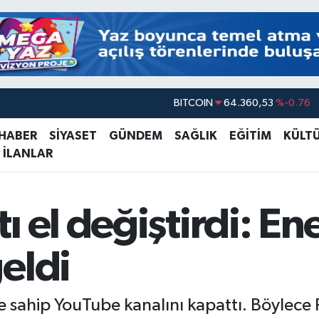
DOLAR
47,7069
%0.17
EURO
55,0265
%0.01
 HABER
SİYASET
GÜNDEM
SAĞLIK
EĞİTİM
KÜLT
 İLANLAR
STERLİN
64,1897
%0.02
GRAM ALTIN
6618.49
%2.12
BİST100
13.887
%64
 el değiştirdi: Ene
BITCOIN
64.360,53
%-0.76
eldi
 sahip YouTube kanalını kapattı. Böylece 