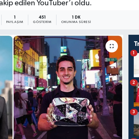
akip edilen YouTuber’ı oldu.
1
451
1 DK
PAYLAŞIM
GÖSTERIM
OKUNMA SÜRESI
T
1
2
3