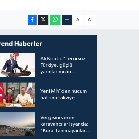
-
+
A
A
rend Haberler
Ali Kıratlı: "Terörsüz
Türkiye, güçlü
yarınlarımızın
teminatıdır"
Yeni MİY’den hücum
hattına takviye
Vergisini veren
karavancılar isyanda:
"Kural tanımayanlar
hepimizi zan altında