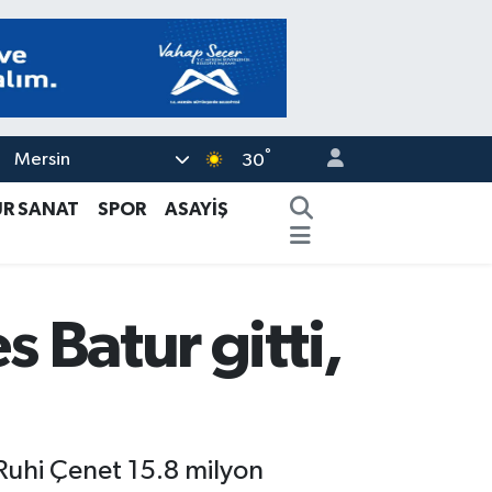
°
Mersin
30
ÜR SANAT
SPOR
ASAYİŞ
s Batur gitti,
Ruhi Çenet 15.8 milyon