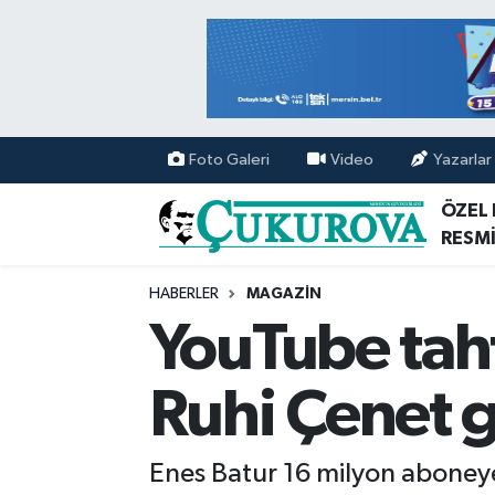
Mersin Nöbetçi Eczaneler
Mersin Hava Durumu
Foto Galeri
Video
Yazarlar
Mersin Namaz Vakitleri
ÖZEL
RESMİ
Mersin Trafik Yoğunluk Haritası
HABERLER
MAGAZİN
Süper Lig Puan Durumu ve Fikstür
YouTube tahtı
Tüm Manşetler
Ruhi Çenet g
Son Dakika Haberleri
Enes Batur 16 milyon aboneye
Haber Arşivi