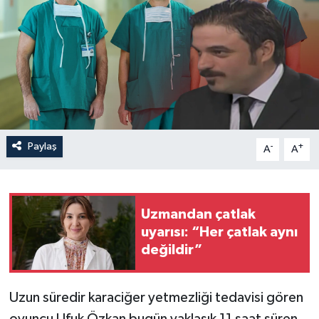
Paylaş
-
+
A
A
Uzmandan çatlak
uyarısı: “Her çatlak aynı
değildir”
Uzun süredir karaciğer yetmezliği tedavisi gören
oyuncu Ufuk Özkan bugün yaklaşık 11 saat süren