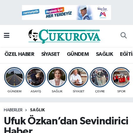
Mersin Nöbetçi Eczaneler
Mersin Hava Durumu
Mersin Namaz Vakitleri
ÖZEL HABER
SİYASET
GÜNDEM
SAĞLIK
EĞİT
Mersin Trafik Yoğunluk Haritası
Süper Lig Puan Durumu ve Fikstür
GÜNDEM
ASAYİŞ
SAĞLIK
SİYASET
ÇEVRE
SPOR
Tüm Manşetler
HABERLER
SAĞLIK
Son Dakika Haberleri
Ufuk Özkan’dan Sevindirici
Haber Arşivi
Haber