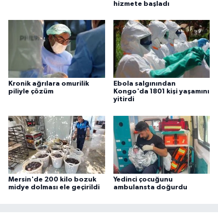
hizmete başladı
Kronik ağrılara omurilik
Ebola salgınından
piliyle çözüm
Kongo'da 1801 kişi yaşamını
yitirdi
Mersin'de 200 kilo bozuk
Yedinci çocuğunu
midye dolması ele geçirildi
ambulansta doğurdu