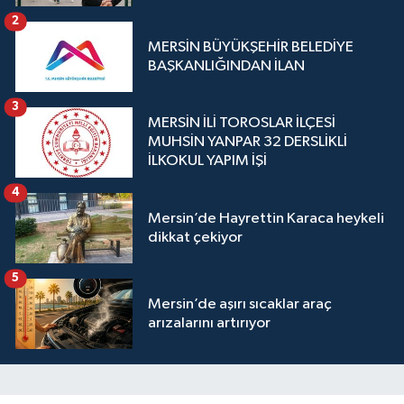
2
MERSİN BÜYÜKŞEHİR BELEDİYE
BAŞKANLIĞINDAN İLAN
3
MERSİN İLİ TOROSLAR İLÇESİ
MUHSİN YANPAR 32 DERSLİKLİ
İLKOKUL YAPIM İŞİ
4
Mersin’de Hayrettin Karaca heykeli
dikkat çekiyor
5
Mersin’de aşırı sıcaklar araç
arızalarını artırıyor