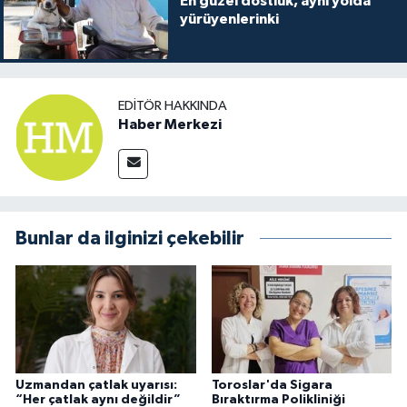
En güzel dostluk, aynı yolda
yürüyenlerinki
EDITÖR HAKKINDA
Haber Merkezi
Bunlar da ilginizi çekebilir
Uzmandan çatlak uyarısı:
Toroslar'da Sigara
“Her çatlak aynı değildir”
Bıraktırma Polikliniği