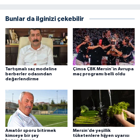
Bunlar da ilginizi çekebilir
Tartışmalı saç modeline
Çimsa ÇBK Mersin’in Avrupa
berberler odasından
maç programı belli oldu
değerlendirme
Amatör sporu bitirmek
Mersin’de yeşillik
kimseye bir şey
tüketenlere hijyen uyarısı