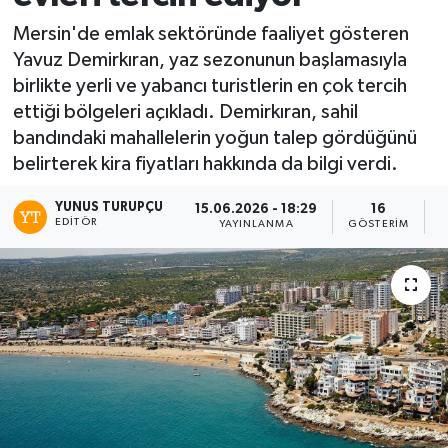
Mersin'de emlak sektöründe faaliyet gösteren
Yavuz Demirkıran, yaz sezonunun başlamasıyla
birlikte yerli ve yabancı turistlerin en çok tercih
ettiği bölgeleri açıkladı. Demirkıran, sahil
bandındaki mahallelerin yoğun talep gördüğünü
belirterek kira fiyatları hakkında da bilgi verdi.
YUNUS TURUPÇU
15.06.2026 - 18:29
16
EDITÖR
YAYINLANMA
GÖSTERIM
O