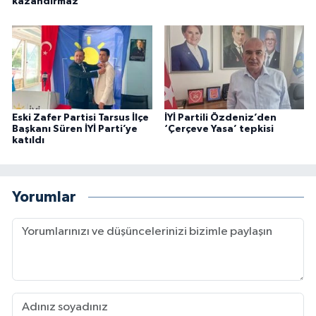
kazandırmaz
Eski Zafer Partisi Tarsus İlçe
İYİ Partili Özdeniz’den
Başkanı Süren İYİ Parti’ye
‘Çerçeve Yasa’ tepkisi
katıldı
Yorumlar