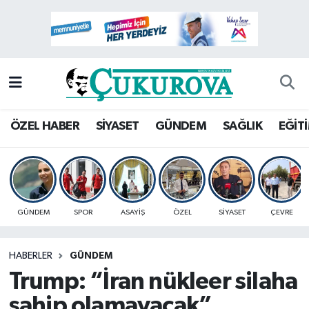
Mersin Nöbetçi Eczaneler
Mersin Hava Durumu
Mersin Namaz Vakitleri
ÖZEL HABER
SİYASET
GÜNDEM
SAĞLIK
EĞİT
Mersin Trafik Yoğunluk Haritası
Süper Lig Puan Durumu ve Fikstür
GÜNDEM
SPOR
ASAYİŞ
ÖZEL
SİYASET
ÇEVRE
Tüm Manşetler
HABERLER
GÜNDEM
Son Dakika Haberleri
Trump: “İran nükleer silaha
Haber Arşivi
sahip olamayacak”