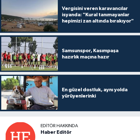
Vergisini veren karavancılar
isyanda: "Kural tanımayanlar
hepimizi zan altında bırakıyor"
Samsunspor, Kasımpaşa
hazırlık maçına hazır
En güzel dostluk, aynı yolda
yürüyenlerinki
EDITÖR HAKKINDA
Haber Editör