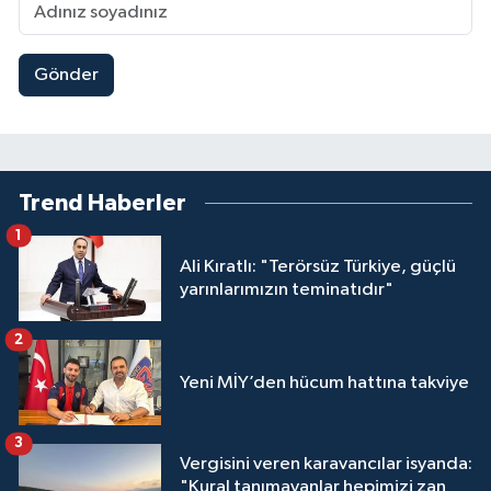
Gönder
Trend Haberler
1
Ali Kıratlı: "Terörsüz Türkiye, güçlü
yarınlarımızın teminatıdır"
2
Yeni MİY’den hücum hattına takviye
3
Vergisini veren karavancılar isyanda:
"Kural tanımayanlar hepimizi zan