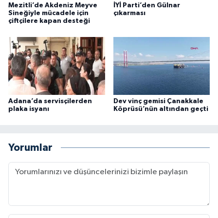
Mezitli’de Akdeniz Meyve
İYİ Parti’den Gülnar
Sineğiyle mücadele için
çıkarması
çiftçilere kapan desteği
Adana’da servisçilerden
Dev vinç gemisi Çanakkale
plaka isyanı
Köprüsü’nün altından geçti
Yorumlar