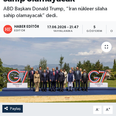
ABD Başkanı Donald Trump, “İran nükleer silaha
sahip olamayacak” dedi.
HABER EDITÖR
17.06.2026 - 21:47
5
EDITÖR
YAYINLANMA
GÖSTERIM
OK
Paylaş
-
+
A
A