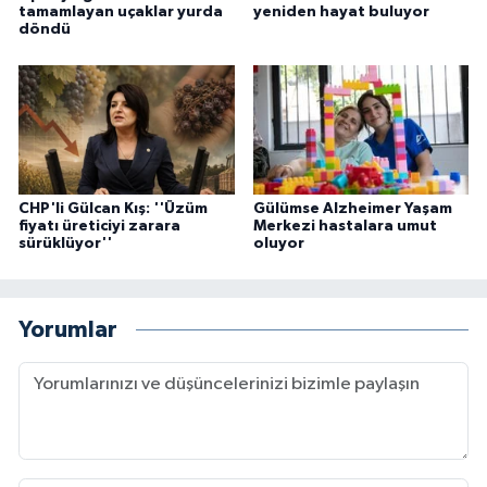
tamamlayan uçaklar yurda
yeniden hayat buluyor
döndü
CHP'li Gülcan Kış: ''Üzüm
Gülümse Alzheimer Yaşam
fiyatı üreticiyi zarara
Merkezi hastalara umut
sürüklüyor''
oluyor
Yorumlar