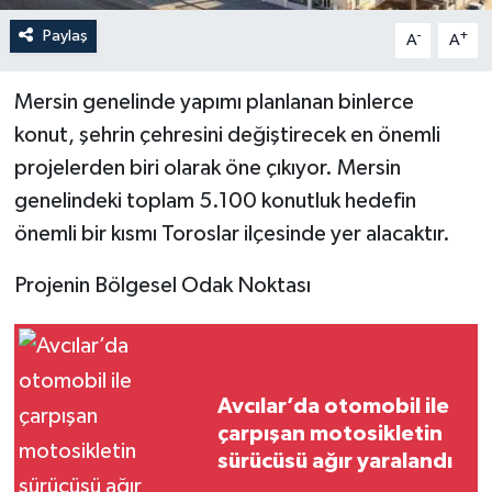
Paylaş
-
+
A
A
Mersin genelinde yapımı planlanan binlerce
konut, şehrin çehresini değiştirecek en önemli
projelerden biri olarak öne çıkıyor. Mersin
genelindeki toplam 5.100 konutluk hedefin
önemli bir kısmı Toroslar ilçesinde yer alacaktır.
Projenin Bölgesel Odak Noktası
Avcılar’da otomobil ile
çarpışan motosikletin
sürücüsü ağır yaralandı