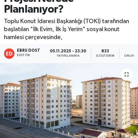
Planlanıyor?
Toplu Konut İdaresi Başkanlığı (TOKİ) tarafından
başlatılan "İlk Evim, İlk İş Yerim" sosyal konut
hamlesi çerçevesinde,
EBRU DOST
05.11.2025 - 23:30
833
1
EDITÖR
YAYINLANMA
GÖSTERIM
OKUNMA