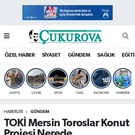
Mersin Nöbetçi Eczaneler
Mersin Hava Durumu
Mersin Namaz Vakitleri
ÖZEL HABER
SİYASET
GÜNDEM
SAĞLIK
EĞİT
Mersin Trafik Yoğunluk Haritası
Süper Lig Puan Durumu ve Fikstür
ASAYİŞ
ÇEVRE
SPOR
ÖZEL
EKONOMİ
HABERDE
Tüm Manşetler
HABERLER
GÜNDEM
Son Dakika Haberleri
TOKİ Mersin Toroslar Konut
Haber Arşivi
Projesi Nerede