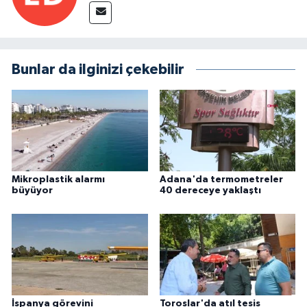
Bunlar da ilginizi çekebilir
Mikroplastik alarmı
Adana'da termometreler
büyüyor
40 dereceye yaklaştı
İspanya görevini
Toroslar'da atıl tesis