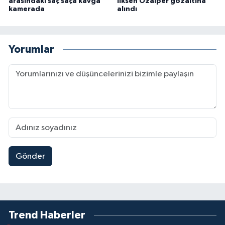
arasındaki saç saça kavga
İlksen Özalper gözaltına
kamerada
alındı
Yorumlar
Gönder
Trend Haberler