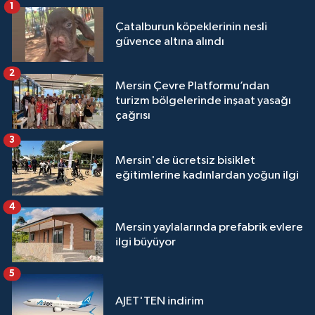
1
Çatalburun köpeklerinin nesli
güvence altına alındı
2
Mersin Çevre Platformu’ndan
turizm bölgelerinde inşaat yasağı
çağrısı
3
Mersin'de ücretsiz bisiklet
eğitimlerine kadınlardan yoğun ilgi
4
Mersin yaylalarında prefabrik evlere
ilgi büyüyor
5
AJET'TEN indirim