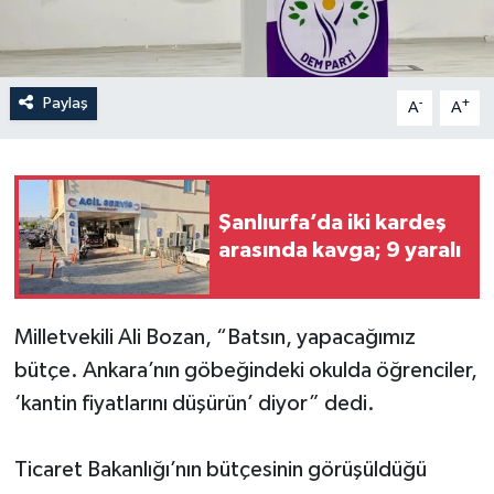
Paylaş
-
+
A
A
Şanlıurfa’da iki kardeş
arasında kavga; 9 yaralı
Milletvekili Ali Bozan, “Batsın, yapacağımız
bütçe. Ankara’nın göbeğindeki okulda öğrenciler,
‘kantin fiyatlarını düşürün’ diyor” dedi.
Ticaret Bakanlığı’nın bütçesinin görüşüldüğü