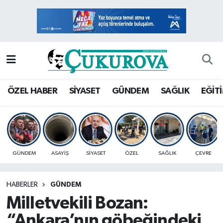
Mersin Nöbetçi Eczaneler
Mersin Hava Durumu
Mersin Namaz Vakitleri
ÖZEL HABER
SİYASET
GÜNDEM
SAĞLIK
EĞİT
Mersin Trafik Yoğunluk Haritası
Süper Lig Puan Durumu ve Fikstür
GÜNDEM
ASAYİŞ
SİYASET
ÖZEL
SAĞLIK
ÇEVRE
Tüm Manşetler
HABERLER
GÜNDEM
Son Dakika Haberleri
Milletvekili Bozan:
Haber Arşivi
“Ankara’nın göbeğindeki