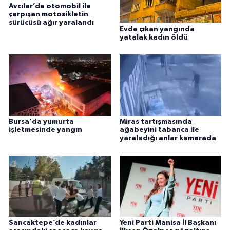
Avcılar’da otomobil ile
çarpışan motosikletin
sürücüsü ağır yaralandı
Evde çıkan yangında
yatalak kadın öldü
Bursa'da yumurta
Miras tartışmasında
işletmesinde yangın
ağabeyini tabanca ile
yaraladığı anlar kamerada
Sancaktepe’de kadınlar
Yeni Parti Manisa İl Başkanı